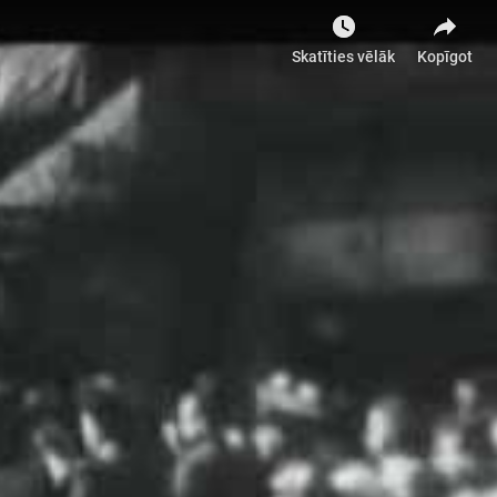
Skatīties vēlāk
Kopīgot