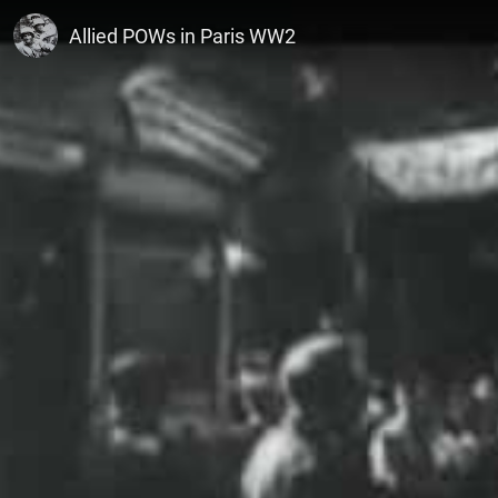
dogface43
Allied POWs in Paris WW2