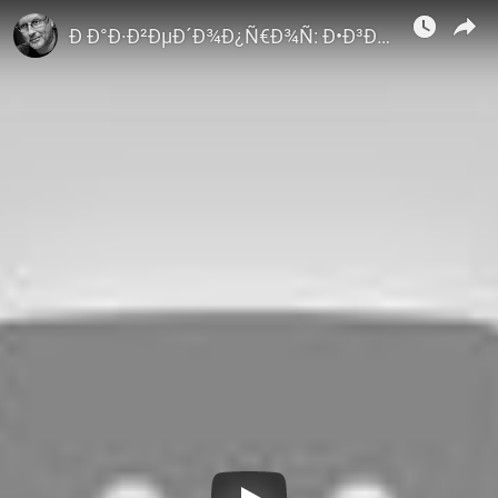
Dmitry Puchkov
Ð Ð°Ð·Ð²ÐµÐ´Ð¾Ð¿Ñ€Ð¾Ñ: Ð•Ð³Ð¾Ñ€ Ð¯ÐºÐ¾Ð²Ð»ÐµÐ² Ð¾Ñ‚Ð²ÐµÑ‡Ð°ÐµÑ‚ Ð½Ð° Ð²Ð¾Ð¿Ñ€Ð¾ÑÑ‹ Ð¿Ñ€Ð¾ ÐŸÐµÑ€Ð²ÑƒÑŽ Ð¼Ð¸Ñ€Ð¾Ð²ÑƒÑŽ Ð²Ð¾Ð¹Ð½Ñƒ