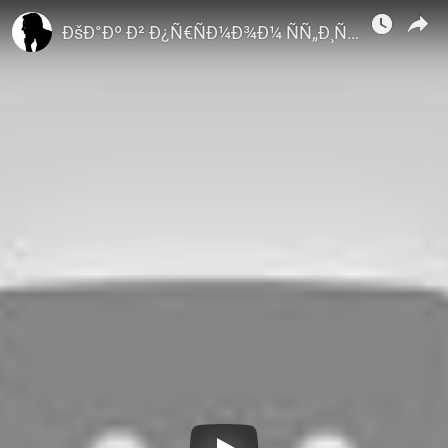
ÐÐ½Ð´Ñ€ÐµÐ¹ Ð ÐµÐºÑ‚Ð¾Ñ€Ð¾Ð²
ÐšÐ°Ðº Ð² Ð¿Ñ€ÑÐ¼Ð¾Ð¼ ÑÑ„Ð¸Ñ€Ðµ Ð Ð¾Ð³Ð¾Ð² Ð¿Ð¾Ñ€Ð²Ð°Ð» ÐÐÐ¢Ðž Ð¸ Ð¿Ð¾Ð»ÑÐºÐ°. ÐšÐ¾Ð¼Ð¸Ñ‚ÐµÑ‚ Ð³Ð¾ÑÑÑ‚Ñ€Ð¾Ð¸Ñ‚ÐµÐ»ÑŒÑÑ‚Ð²Ð° ÐÐ¾Ð²Ð¾Ñ€Ð¾ÑÑÐ¸Ð¸