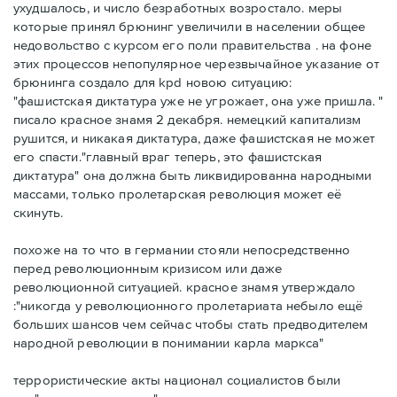
ухудшалось, и число безработных возростало. меры
которые принял брюнинг увеличили в населении общее
недовольство с курсом его поли правительства . на фоне
этих процессов непопулярное черезвычайное указание от
брюнинга создало для kpd новою ситуацию:
"фашистская диктатура уже не угрожает, она уже пришла. "
писало красное знамя 2 декабря. немецкий капитализм
рушится, и никакая диктатура, даже фашистская не может
его спасти."главный враг теперь, это фашистская
диктатура" она должна быть ликвидированна народными
массами, только пролетарская революция может её
скинуть.
похоже на то что в германии стояли непосредственно
перед революционным кризисом или даже
революционной ситуацией. красное знамя утверждало
:"никогда у революционного пролетариата небыло ещё
больших шансов чем сейчас чтобы стать предводителем
народной революции в понимании карла маркса"
террористические акты национал социалистов были