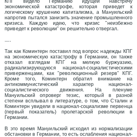
КПГ видело Германию идущей навстречу
экономической катастрофе, которая приведет к
логическому крушению капитализма, а Мануильский
напротив пытался занизить значение промышленного
кризиса. Каждую идею, что кризис "неизбежно
приведет к революции" он решительно отвергал.
.....
Так как Коминтерн поставил под вопрос надежды КПГ
на экономическую катастрофу в Германии, он также
отказал взглядам КПГ на мелкую буржуазию,
радикализирующуюся национал-социалистическими
приверженцами, как "революционный резерв" КПГ.
Кроме того, Коминтерн обратил внимание на
антикоммунистический характер национал-
социалистического движения. На пленуме
Мануильский опроверг тезис,
который в разной
степени всплывал в литературе,
о том, что Сталин и
Коминтерн увидели в национал-социализме первенца
(первый показатель) пролетарской революции в
Германии.
В это время Мануильский исходил из нормализации
обстановки в Германии, то есть ослабления национал-