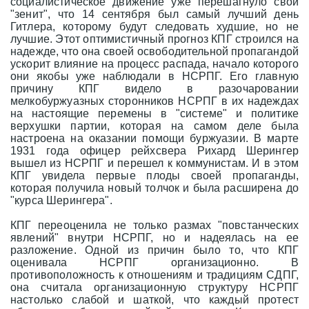
социалистическое движение уже перешагнуло свой
"зенит", что 14 сентября был самый лучший день
Гитлера, которому будут следовать худшие, но не
лучшие. Этот оптимистичный прогноз КПГ строился на
надежде, что она своей освободительной пропагандой
ускорит влияние на процесс распада, начало которого
они якобы уже наблюдали в НСРПГ. Его главную
причину КПГ видело в разочаровании
мелкобуржуазных сторонников НСРПГ в их надеждах
на настоящие перемены в "системе" и политике
верхушки партии, которая на самом деле была
настроена на оказании помощи буржуазии. В марте
1931 года офицер рейхсвера Рихард Шерингер
вышел из НСРПГ и перешел к коммунистам. И в этом
КПГ увидела первые плоды своей пропаганды,
которая получила новый толчок и была расширена до
"курса Шерингера".
КПГ переоценила не только размах "повстанческих
явлений" внутри НСРПГ, но и надеялась на ее
разложение. Одной из причин было то, что КПГ
оценивала НСРПГ организационно. В
противоположность к отношениям и традициям СДПГ,
она считала организационную структуру НСРПГ
настолько слабой и шаткой, что каждый протест