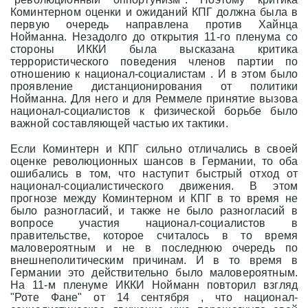
Коминтерном оценки и ожиданий КПГ должна была в
первую очередь направлена против Хайнца
Нойманна. Незадолго до открытия 11-го пленума со
стороны ИККИ была высказана критика
террористического поведения членов партии по
отношению к национал-социалистам . И в этом было
проявление дистанционирования от политики
Нойманна. Для него и для Реммеле принятие вызова
национал-социалистов к физической борьбе было
важной составляющей частью их тактики.
Если Коминтерн и КПГ сильно отличались в своей
оценке революционных шансов в Германии, то оба
ошибались в том, что наступит быстрый отход от
национал-социалистического движения. В этом
прогнозе между Коминтерном и КПГ в то время не
было разногласий, и также не было разногласий в
вопросе участия национал-социалистов в
правительстве, которое считалось в то время
маловероятным и не в последнюю очередь по
внешнеполитическим причинам. И в то время в
Германии это действительно было маловероятным.
На 11-м пленуме ИККИ Нойманн повторил взгляд
"Роте Фане" от 14 сентября , что национал-