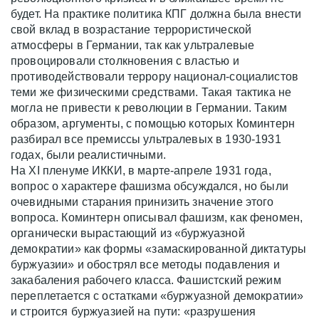
будет. На практике политика КПГ должна была внести
свой вклад в возрастание террористической
атмосферы в Германии, так как ультралевые
провоцировали столкновения с властью и
противодействовали террору национал-социалистов
теми же физическими средствами. Такая тактика не
могла не привести к революции в Германии. Таким
образом, аргументы, с помощью которых Коминтерн
разбирал все премиссы ультралевых в 1930-1931
годах, были реалистичными.
На XI пленуме ИККИ, в марте-апреле 1931 года,
вопрос о характере фашизма обсуждался, но были
очевидными старания принизить значение этого
вопроса. Коминтерн описывал фашизм, как феномен,
органически вырастающий из «буржуазной
демократии» как формы «замаскированной диктатуры
буржуазии» и обострял все методы подавления и
закабаления рабочего класса. Фашистский режим
переплетается с остатками «буржуазной демократии»
и строится буржуазией на пути: «разрушения