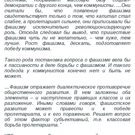
демократии с другого конца, чем коммунисты. ....Они
считали бы, что появление фашизма
свидетельствует только о том, что капитал стал
слабее, а пролетариат сильнее, они приписывали бы
фашизму исключительно революционизирующую
роль. Отсюда следовал бы вывод, что пришествие
фашизма чуть ли не желательно, – чем хуже, тем
лучше. Рост фашизма, дескать, подготовляет
победу коммунизма.
Такого рода постановка вопроса о фашизме вела бы
к пассивности в деле борьбы с фашизмом. И такого
подхода у коммунистов конечно нет и быть не
может.
....Фашизм отражает диалектическое противоречие
общественного развития. В нем заложены оба
элемента – и наступление правящих классов и их
разложение. Иными словами говоря, фашистское
развитие может привести и к победе
пролетариата, и к его поражению. Решает вопрос
об этом фактор субъективный, т.е. классовая
борьба пролетариата.
"