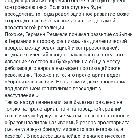
стадией развития породило более высокую ступень
контрреволюции». Если эта ступень будет
преодолена, то тогда революционное развитие может
созреть до высшего расцвета сил, т.е. до самой
пролетарской революции.
Похоже, Германн Реммеле понимал развитие событий
в Германии в сторону фашизма, как диалектический
процесс между революцией и контрреволюцией:
«...диалектический процесс заключается в том, что
давление со стороны буржуазии на общую массу
работающего народа вызывает противодействие
революции. Похоже на то, что пролетариат ведет
оборонительные бои. Но на самом деле пролетариат
под давлением капитализма переходит в
наступление.»
Так ка наступление капитала было направлено не
только на пролетариат, но и на городской средний
класс и мелкобуржуазные массы, то вышеназванные
образовывали так называемый резерв пролетариата
(т.е. не ударную бригаду мирового пролетариата, а
резерв) . В процессе дальнейшего диалектического