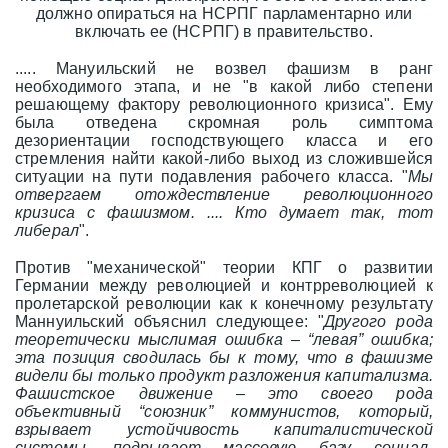
должно опираться на НСРПГ парламентарно или
включать ее (НСРПГ) в правительство.
..... Мануильский не возвел фашизм в ранг
необходимого этапа, и не "в какой либо степени
решающему фактору революционного кризиса". Ему
была отведена скромная роль симптома
дезориентации господствующего класса и его
стремления найти какой-либо выход из сложившейся
ситуации на пути подавления рабочего класса. "
Мы
отвергаем отождествление революционного
кризиса с фашизмом. .... Кто думает так, тот
либерал
".
Против "механической" теории КПГ о развитии
Германии между революцией и контрреволюцией к
пролетарской революции как к конечному результату
Маннуильский объяснил следующее: "
Другого рода
теоретически мыслимая ошибка – “левая” ошибка;
эта позиция сводилась бы к тому, что в фашизме
видели бы только продукт разложения капитализма.
Фашистское движение – это своего рода
объективный “союзник” коммунистов, который,
взрывает устойчивость капиталистической
системы, подрывает массовую базу социал-