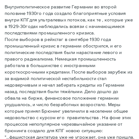
Внутриполитическое развитие Германии во второй
половине 1930го года создало благоприятные условия
внутри KПГдля ультралевых потоков, как те , которые уже
в 1929-30годах наблюдались всвязи с начинающимеся
последствиями промышленного кризиса.
После выборов в рейхстаг в сентябре 1930 года
промышленный кризис в германии обострился, и его
политические последствия были нарастание левого и
правого радикализма. Немецкая промышленность
работала в большинстве с иностранными
короткосрочными кредитами. После выборов зарубеж из
за видимой политической нестабильности стал
недоверчивым и начал забирать кредиты из Германии
назад. последствия были тяжёлыми. Дело дошло до
обвала на бирже, финансовое положение германии
ухудшалось, и число безработных возростало. Меры
которые принял Брюнинг увеличили в населении общее
недовольство с курсом его правительства . На фоне этих
процессов непопулярное черезвычайное указание от
брюнинга создало для КПГ новою ситуацию:
"...фашистская диктатура уже не угрожает, она уже пришла.