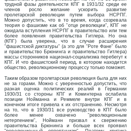
трудной фазы деятельности КПГ в 1931/32 среди ее
членов росло желание ускорить развитие
пролетарской революции путем выбора НСРПГ.
Можно допустить, что в то время, когда созревала
теория о фашизме как об "отце революции", КПГ не
ожидала вступления НСРПГ в правительство или тем
более появления правительства Гитлера. Но она
(КПГ) была уверена, что в случае расширения
"фашистской диктатуры" (а это для "Роте Фане" было
и правительство Брюнинга и правительство Гитлера)
массы сторонников национал-социализма перебегут к
КПГ. И что фашистский период, в котором находится
общество, революционному процессу только поможет.
Таким образом пролетарская революция была для них
не за горами. Можно с уверенностью допустить, что
разная оценка политических реалий в Германии
1930/31 со стороны КПГ и Коминтерна ослабила
позиции Нойманна и Реммеле внутри КПГ и в
конечном итоге привела к их отстранению. Несмотря
на то, что в 1930/31 все руководство в КПГ было
более менее охвачено "революционным
нетерпением", Нойманн призвал к свержению
правительства Брюнинга и больше всех проявил
"революционный оппортунизм". Поэтому критика