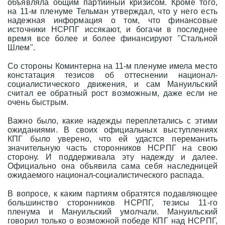
объявляла общим партийный кризисом. Кроме того,
на 11-м пленуме Тельман утверждал, что у него есть
надежная информация о том, что финансовые
источники НСРПГ иссякают, и богачи в последнее
время все более и более финансируют "Стальной
Шлем".
Со стороны Коминтерна на 11-м пленуме имела место
констатация тезисов об оттеснении национал-
социалистического движения, и сам Мануильский
считал ее обратный рост возможным, даже если не
очень быстрым.
Важно было, какие надежды переплетались с этими
ожиданиями. В своих официальных выступлениях
КПГ было уверено, что ей удастся переманить
значительную часть сторонников НСРПГ на свою
сторону. И поддерживала эту надежду и далее.
Официально она объявила сама себя наследницей
ожидаемого национал-социалистического распада.
В вопросе, к каким партиям обратятся подавляющее
большинство сторонников НСРПГ, тезисы 11-го
пленума и Мануильский умолчали. Мануильский
говорил только о возможной победе КПГ над НСРПГ,