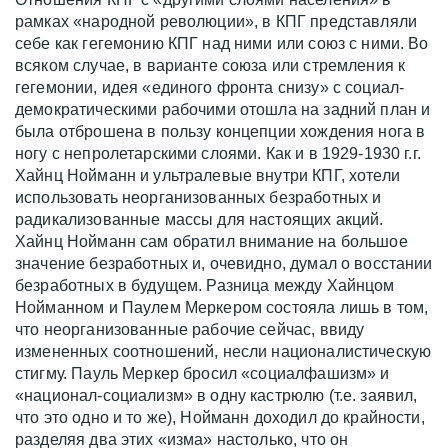
рамках «народной революции», в КПГ представляли
себе как гегемонию КПГ над ними или союз с ними. Во
всяком случае, в варианте союза или стремления к
гегемонии, идея «единого фронта снизу» с социал-
демократическими рабочими отошла на задний план и
была отброшена в пользу концепции хождения нога в
ногу с непролетарскими слоями. Как и в 1929-1930 г.г.
Хайнц Нойманн и ультралевые внутри КПГ, хотели
использовать неорганизованных безработных и
радикализованные массы для настоящих акций.
Хайнц Нойманн сам обратил внимание на большое
значение безработных и, очевидно, думал о восстании
безработных в будущем. Разница между Хайнцом
Нойманном и Паулем Меркером состояла лишь в том,
что неорганизованные рабочие сейчас, ввиду
измененных соотношений, несли националистическую
стигму. Пауль Меркер бросил «социалфашизм» и
«национал-социализм» в одну кастрюлю (т.е. заявил,
что это одно и то же), Нойманн доходил до крайности,
разделяя два этих «изма» настолько, что он