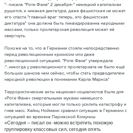
"- писала "Роте Фане" 2 декабря-" немецкий капитализм
рушится, и никакая диктатура, даже фашистская не может
его спасти."главный враг теперь, это фашистская
диктатура" она должна быть ликвидированна народными
массами, только пролетарская революция может её
свергнуть.
Похоже на то, что в Германии стояли непосредственно
перед революционным кризисом или даже
революционной ситуацией. "Роте Фане" утверждала
:"..никогда у революционного пролетариата не было ещё
больших шансов чем сейчас, чтобы стать предводителем
народной революции в понимании Карла Маркса"
Террористические акты национал-социалистов были для
«Роте Фане» смертельными муками немецкого
капитализма, которые могли только усилить катастрофу и
гнев масс. Хайнц Нойманн сравнил ситуацию в Германии с
ситуацией во времена Парижской Комунны
«Сегодня – писал он -можно встретить похожую
группировку классовых сил, сегодня опять