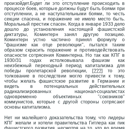
произойдет.Будет ли это отступление происходить в
процессе боев, которые должны будут быть боями при
отступлении, а не наступательными боями, то честь
секции спасена, и поражение не имело место быть.
Моральный престиж спасен. Когда в январе 1933 дело
дошло до установления настоящей фашистской
диктатуры, Коминтерн занял другую позицию.
Коминтерн устно частично принял формулу о
"фашизме как отце революции", пытался таким
образом скрасить поражение и противодействовать
опасности сотрясения Коминтерна. Но так как КПГ в
1930/31 годах истолковывала фашизм как
неизбежный переходный период капитализма для
победы пролетарской революции, [
???
] то это
толкование в последствии могло привести к тому,
чтобы желать фашистское развитие в Германии и
видеть в потенциальных действительных
радикализированных национал-социалистах
одновременно объективных "союзников"
коммунистов, которые с другой стороны сотрясают
основы капитализма.
Нет ни малейшего доказательства тому, что лидеры
КПГ желали и хотели правительства Гитлера как пик
фашистского развития, несмотря на то, что во время