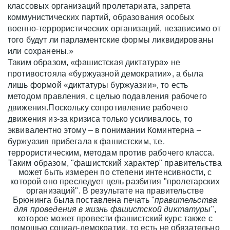
классовых организаций пролетариата, запрета
коммунистических партий, образования особых
военно-террористических организаций, независимо от
того будут ли парламентские формы ликвидированы
или сохранены.»
Таким образом, «фашистская диктатура» не
противостояла «буржуазной демократии», а была
лишь формой «диктатуры буржуазии», то есть
методом правления, с целью подавления рабочего
движения.Поскольку сопротивление рабочего
движения из-за кризиса только усиливалось, то
эквивалентно этому – в понимании Коминтерна –
буржуазия прибегала к фашистским, т.е.
террористическим, методам против рабочего класса.
Таким образом, "фашистский характер" правительства
может быть измерен по степени интенсивности, с
которой оно преследует цель разбития "пролетарских
организаций". В результате на правительстве
Брюнинга была поставлена печать "
правительства
для проведения в жизнь фашистской диктатуры
",
которое может провести фашистский курс также с
помощью социал-демократии, то есть не обязательно