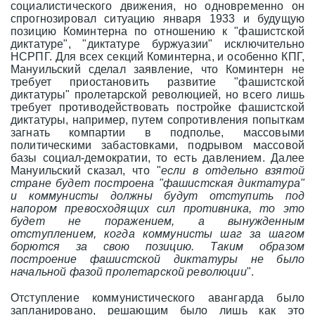
социалистического движения, но одновременно он
спрогнозировал ситуацию января 1933 и будущую
позицию Коминтерна по отношению к "фашистской
диктатуре", "диктатуре буржуазии" исключительно
НСРПГ. Для всех секций Коминтерна, и особенно КПГ,
Мануильский сделал заявление, что Коминтерн не
требует приостановить развитие "фашистской
диктатуры" пролетарской революцией, но всего лишь
требует противодействовать постройке фашистской
диктатуры, например, путем сопротивления попыткам
загнать компартии в подполье, массовыми
политическими забастовками, подрывом массовой
базы социал-демократии, то есть давлением. Далее
Мануильский сказал, что "
если в отдельно взятой
стране будет построена "фашистская диктатура"
и коммунисты должны будут отступить под
напором превосходящих сил противника, то это
будет не поражением, а вынужденным
отступлением, когда коммунисты шаг за шагом
борются за свою позицию. Таким образом
построение фашистской диктатуры не было
начальной фазой пролетарской революции
".
Отступление коммунистического авангарда было
запланировано, решающим было лишь как это