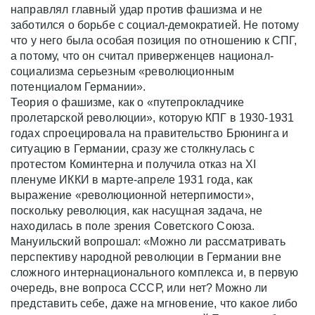
направлял главный удар против фашизма и не
заботился о борьбе с социал-демократией. Не потому
что у него была особая позиция по отношению к СПГ,
а потому, что он считал приверженцев национал-
социализма серьезным «революционным
потенциалом Германии».
Теория о фашизме, как о «путепрокладчике
пролетарской революции», которую КПГ в 1930-1931
годах спроецировала на правительство Брюнинга и
ситуацию в Германии, сразу же столкнулась с
протестом Коминтерна и получила отказ на XI
пленуме ИККИ в марте-апреле 1931 года, как
выражение «революционной нетерпимости»,
поскольку революция, как насущная задача, не
находилась в поле зрения Советского Союза.
Мануильский вопрошал: «Можно ли рассматривать
перспективу народной революции в Германии вне
сложного интернационального комплекса и, в первую
очередь, вне вопроса СССР, или нет? Можно ли
представить себе, даже на мгновение, что какое либо