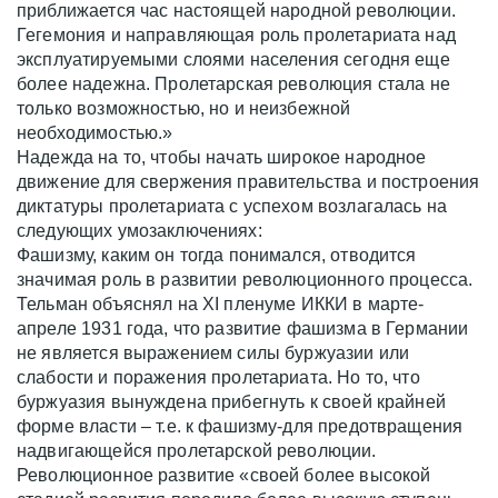
приближается час настоящей народной революции.
Гегемония и направляющая роль пролетариата над
эксплуатируемыми слоями населения сегодня еще
более надежна. Пролетарская революция стала не
только возможностью, но и неизбежной
необходимостью.»
Надежда на то, чтобы начать широкое народное
движение для свержения правительства и построения
диктатуры пролетариата с успехом возлагалась на
следующих умозаключениях:
Фашизму, каким он тогда понимался, отводится
значимая роль в развитии революционного процесса.
Тельман объяснял на XI пленуме ИККИ в марте-
апреле 1931 года, что развитие фашизма в Германии
не является выражением силы буржуазии или
слабости и поражения пролетариата. Но то, что
буржуазия вынуждена прибегнуть к своей крайней
форме власти – т.е. к фашизму-для предотвращения
надвигающейся пролетарской революции.
Революционное развитие «своей более высокой