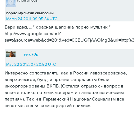
Anonymous
порно мультик симпсоны
March 24 2011, 09:05:34 UTC
Бери здесь... " красная шапочка порно мультик "
http://www.google.com/url?
sa=t&source=web&cd=201&ved=0CBUQFjAAOMgB&url=http%
serg70p
May 22 2012, 07:20:52 UTC
Интересно сопоставлять, как в России левоэсеровское,
анархическое, бунд, и прочие февралисты были
инкорпорированы ВКПБ. (Остался огрызок - вопрос в
анкете только по левымэсерам и националистическим
партиям). Так и в Германский НационалСоциализм все
низовые звенья комсоцпартий влились.