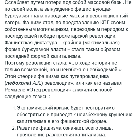
Ослабляет путем потери под собой массовой базы. Не
по своей воле, а вынужденно фашиствующая
буржуазия гнала народные массы в революционный
лагерь. Фашизм стал, по представлению КПГ своим
собственным могильщиком, переходным периодом к
последующей победе пролетарской революции.
Фашистская диктатура – крайняя (максимальная)
форма буржуазной власти – стала таким образом
последней формой капитализма.
Поэтому революция стала: «.. в ходе истории не
только возможной, но и неизбежно необходимой.»
Этой «теории фашизма как путепрокладчика
(
ледокола!
А.К.
) революции», или как его называл
Реммеле «Отец революции» служили основой
следующие тезисы:
Экономический кризис будет неотвратимо
обостряться и приведет к неизбежноиу крушению
капитализма в его фашистской форме.
Развитие фашизма означает, всего лишь,
проявление разложения капитализма.