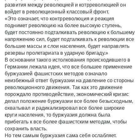
развития между революцией и котрреволюцией он
войдет в революционный классовый фронт.
«Это означает, что контрреволюция и реакция
поднимет революцию на более высокую ступень,
будет постоянно подталкивать революцию к большему
напряжению сил, будет подталкивать к революции все
большие массы и слои населения, будет направлять
резервы пролетариата в ударную бригаду.»
В основании такого истолкования происходившего в
Германии лежала идея, что все большее применение
буржуазией фашистских методов означало
неизбежный ответ буржуазии на давление со стороны
революционного движения. Так как это движение
порождало противодействие, экономический кризис
делал положение буржуазии все более безысходным,
охватывал и радикализировал все более широкие
круги населения, то буржуазия должна была
прибегать к все более фашистским методам, чтобы
сохранить власть.
Но тем самым буржуазия сама себя ослабляет.