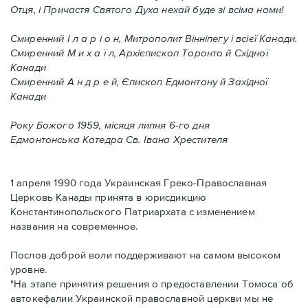
Отця, і Причастя Святого Духа нехай буде зі всіма нами!
Смиренний І л а р і о н, Митрополит Вінніпегу і всієї Канади.
Смиренний М и х а ї л, Архієпископ Торонто й Східної
Канади
Смиренний А н д р е й, Єпископ Едмонтону й Західної
Канади
Року Божого 1959, місяця липня 6-го дня
Едмонтонська Катедра Св. Івана Хрестителя
1 апреля 1990 года Украинская Греко-Православная
Церковь Канады принята в юрисдикцию
Константинопольского Патриархата с изменением
названия на современное.
Послов доброй воли поддерживают на самом высоком
уровне.
"На этапе принятия решения о предоставлении Томоса об
автокефалии Украинской православной церкви мы не