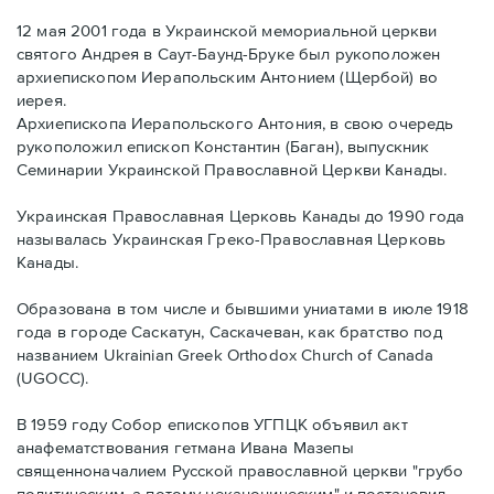
12 мая 2001 года в Украинской мемориальной церкви
святого Андрея в Саут-Баунд-Бруке был рукоположен
архиепископом Иерапольским Антонием (Щербой) во
иерея.
Архиепископа Иерапольского Антония, в свою очередь
рукоположил епископ Константин (Баган), выпускник
Семинарии Украинской Православной Церкви Канады.
Украинская Православная Церковь Канады до 1990 года
называлась Украинская Греко-Православная Церковь
Канады.
Образована в том числе и бывшими униатами в июле 1918
года в городе Саскатун, Саскачеван, как братство под
названием Ukrainian Greek Orthodox Church of Canada
(UGOCC).
В 1959 году Собор епископов УГПЦК объявил акт
анафематствования гетмана Ивана Мазепы
священноначалием Русской православной церкви "грубо
политическим, а потому неканоническим" и постановил