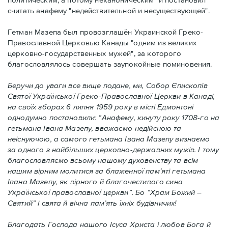
считать анафему "недействительной и несуществующей".
Гетман Мазепа был провозглашён Украинской Греко-
Православной Церковью Канады "одним из великих
церковно-государственных мужей", за которого
благословлялось совершать заупокойные поминовения.
Беручи до уваги все вище подане, ми, Собор Єпископів
Святої Української Греко-Православної Церкви в Канаді,
на своїх зборах 6 липня 1959 року в місті Едмонтоні
однодумно постановили: “Анафему, кинуту року 1708-го на
гетьмана Івана Мазепу, вважаємо недійсною та
неіснуючою, а самого гетьмана Івана Мазепу визнаємо
за одного з найбільших церковно-державних мужів. І тому
благословляємо всьому нашому духовенству та всім
нашим вірним молитися за блаженної пам’яті гетьмана
Івана Мазепу, як вірного й благочестивого сина
Української православної церкви”. Бо “Храм Божий –
Святий” і свята й вічна пам’ять їхніх будівничих!
Благодать Господа нашого Ісуса Христа і любов Бога й