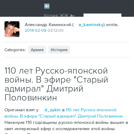
?
Александр Каминский (
a_kaminsky
) wrote,
2014
-
02
-
08
02:12:00
Categories:
Армия
История
110 лет Русско-японской
войны. В эфире "Старый
адмирал" Дмитрий
Половинкин
Оригинал взят у
d_zykin
в
110 лет Русско-японской
войны. В эфире "Старый адмирал" Дмитрий Половинкин
Накануне 110 годовщины русско-японской войны вышел в
свет интересный эфир с исследователем этой войны