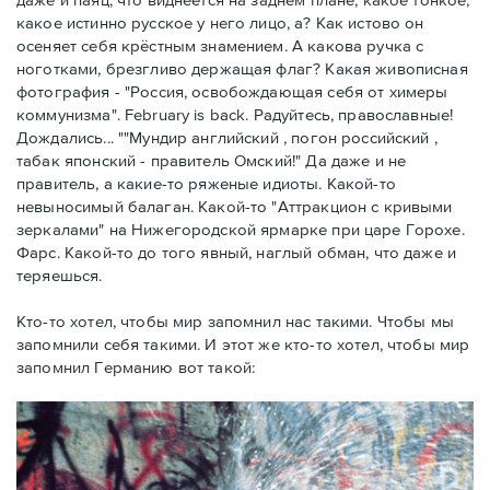
какое истинно русское у него лицо, а? Как истово он
осеняет себя крёстным знамением. А какова ручка с
ноготками, брезгливо держащая флаг? Какая живописная
фотография - "Россия, освобождающая себя от химеры
коммунизма". February is back. Радуйтесь, православные!
Дождались... ""Мундир английский , погон российский ,
табак японский - правитель Омский!" Да даже и не
правитель, а какие-то ряженые идиоты. Какой-то
невыносимый балаган. Какой-то "Аттракцион с кривыми
зеркалами" на Нижегородской ярмарке при царе Горохе.
Фарс. Какой-то до того явный, наглый обман, что даже и
теряешься.
Кто-то хотел, чтобы мир запомнил нас такими. Чтобы мы
запомнили себя такими. И этот же кто-то хотел, чтобы мир
запомнил Германию вот такой: