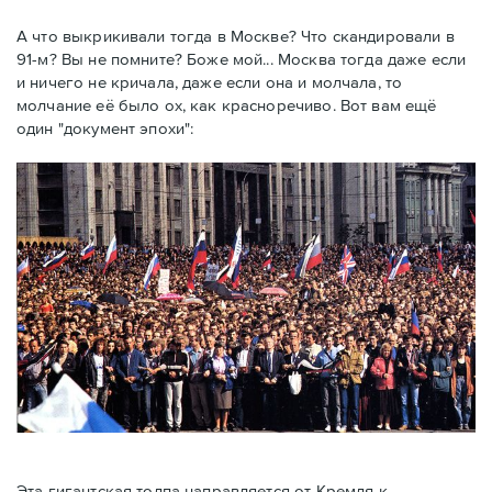
А что выкрикивали тогда в Москве? Что скандировали в
91-м? Вы не помните? Боже мой... Москва тогда даже если
и ничего не кричала, даже если она и молчала, то
молчание её было ох, как красноречиво. Вот вам ещё
один "документ эпохи":
Эта гигантская толпа направляется от Кремля к