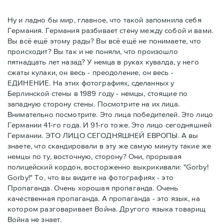
Ну и ладно бы мир, главное, что такой запомнила себя
Германия. Германия разбивает стену между собой и вами.
Вы всё ещё этому рады? Вы всё ещё не понимаете, что
происходит? Вы так и не поняли, что произошло
пятнадцать лет назад? У немца в руках кувалда, у него
сжаты кулаки, он весь - преодоление, он весь -
ЕДИНЕНИЕ. На этих фотографиях, сделанных у
Берлинской стены в 1989 году - немцы, стоящие по
западную сторону стены. Посмотрите на их лица.
Внимательно посмотрите. Это лица победителей. Это лицо
Германии 41-го года. И 91-го тоже. Это лицо сегодняшней
Германии. ЭТО ЛИЦО СЕГОДНЯШНЕЙ ЕВРОПЫ. А вы
знаете, что скандировали в эту же самую минуту такие же
немцы по ту, восточную, сторону? Они, прорывая
полицейский кордон, восторженно выкрикивали: "Gorby!
Gorby!" То, что вы видите на фотографиях - это
Пропаганда. Очень хорошая пропаганда. Очень
качественная пропаганда. А пропаганда - это язык, на
котором разговаривает Война. Другого языка товарищ
Война не знает.