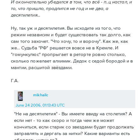
И окончательно убедился в том, что всё - п..ц настал, и
то, что пришло, продлится не год и не два, а
десятилетия...
Ну, так уж и десятилетия. Вы исходите из того, что
режим независим и будет существовать так долго, как
сам того захочет. "Что хочу, то и ворочу". Как же, как
же... Судьба "РФ" решается вовсе не в Кремле. И
"гомункулюс" пропрыгает в реторте ровно столько,
сколько пожелает алхимик. Дедок с седой бородой и в
мантии, расшитой звёздами.
Г.А.
mikhailc
June 24 2006, 01:13:43 UTC
"Не на десятилетия" - Вы имеете ввиду на столетия? А
если нет - то как скоро и тогда чем же может
кончиться, если старик со звездами будет продолжать
заправлять и дергать за нитки? Какие варианты есть
оборвать нитки-то?