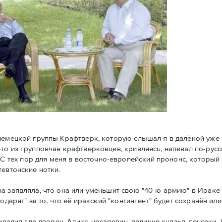
 немецкой группы Крафтверк, которую слышал я в далёкой уже
то из групповчан крафтверковцев, кривляясь, напевал по-русс
abotnik". С тех пор для меня в восточно-европейский прононс, котор
тевтонские нотки.
а заявляла, что она или уменьшит свою "40-ю армию" в Ираке 
одарят" за то, что её иракский "контингент" будет сохранён или
вадия где дворец, Аликс, цесаревич, великие князья, генсеки. 