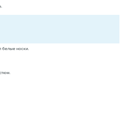
.
л белые носки.
стюм.