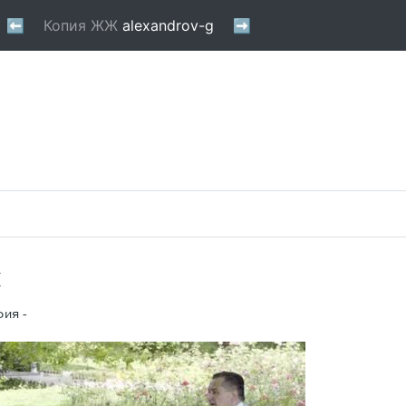
к
фия -