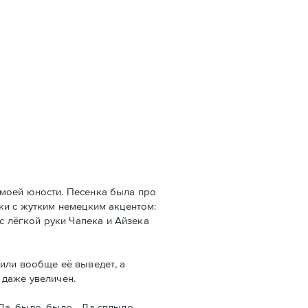
 моей юности. Песенка была про
ки с жутким немецким акцентом:
ый с лёгкой руки Чапека и Айзека
или вообще её выведет, а
 даже увеличен.
Да, было, было... Да сплыло.