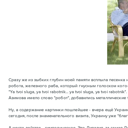
Сразу же из зыбких глубин моей памяти всплыла песенка
робота, железного раба, который гнусным голоском кого-
"Ya tvoi sluga, ya tvoi rabotnik... ya tvoi sluga, ya tvoi r
Азимова имело слово "робот", добавились металлические 
Ну, а содержание картинки пошлейшее - вчера ещё Украин
сегодня, после знаменательного визита, Украину уже "благ
А место действа - символическое. Это Ливадия, та самая Ли