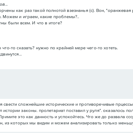
в...
орчены как раз такой полнотой взезнанья (с). Вон, "оранжева
м. Можем и играем, какие проблемы?..
тны были всем. И что в итоге?
 что-то сказать? нужно по крайней мере чего-то хотеть.
двинутся...
я свести сложнейшие исторические и противоречивые прцессы
 истории законы. пролетариат поставил у руля". оказалось по
римите это как данность и успокойтесь. Что же до развала ссс
ин, из которых мы видим и можем анализировать только меньш