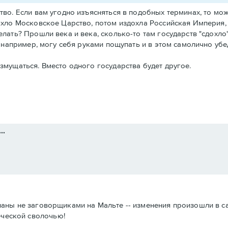
во. Если вам угодно изъясняться в подобных терминах, то можн
охло Московское Царство, потом издохла Российская Империя, а
лать? Прошли века и века, сколько-то там государств "сдохло" 
, например, могу себя руками пощупать и в этом самолично убе
змущаться. Вместо одного государства будет другое.
..
деланы не заговорщиками на Мальте -- изменения произошли в са
еческой сволочью!