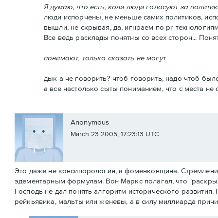
Я думаю, что есть, коли люди голосуют за политико
люди испорчены, не меньше самих политиков, исп
вышли, не скрывая, да, игнраем по pr-технология
Все ведь расклады понятны со всех сторон... Поня
понимают, только сказать не могут
дык а че говорить? чтоб говорить, надо чтоб было
а все настолько сыты пониманием, что с места не с
Anonymous
March 23 2005, 17:23:13 UTC
Это даже не консипорология, а фоменковщина. Стремлени
эдементарным формулам. Вон Маркс полагал, что "раскрыл
Господь не дал понять алгоритм исторического развития. П
рейкьявика, мальты или женевы, а в силу миллиарда прич