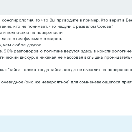
е конспирология, то что Вы приводите в пример. Кто верит в Б
такие, кто не понимает, что надули с развалом Союза?
м и полностью на поверхности.
 И дают этим фильмам оскаров.
, чем любое другое.
. 90% разговоров о политике ведутся здесь в конспирологиче
огический дискур, а никакая не массовая вспышка проницательн
 "тайна только тогда тайна, когда не выходит на поверхность 
се очевидное (оно же невероятное) для сомненевающегося прия