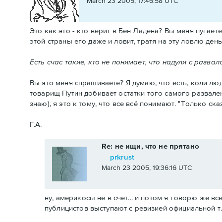
March 23 2005, 17:46:58 UTC
Это как это - кто верит в Бен Ладена? Вы меня пугае
этой страны его даже и ловит, тратя на эту ловлю день
Есть счас такие, кто не понимает, что надули с разва
Вы это меня спрашиваете? Я думаю, что есть, коли люд
товарищ Путин добивает остатки того самого развален
знаю), я это к тому, что все всё понимают. "Только сказ
Г.А.
Re: не ищи, что не прятано
prkrust
March 23 2005, 19:36:16 UTC
ну, америкосы не в счет... и потом я говорю же в
публицистов выступают с ревизией официальной т.