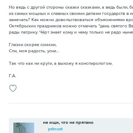
Но ведь с другой стороны сказки сказками, а ведь были,
из самых мощных и славных своими делами государств в ис
замечать? Как можно довольствоваться объяснениями вроде
Октябрьских праздников можно отмечать "день святого Вал
рады патрику. Чёрт знает кому и чему только не радо ныне
Глазки скорее сомкни,
Спи, моя радость, усни...
Так что как ни крути, а выхожу я конспирологом.
Г.А.
не ищи, что не прятано
prkrust