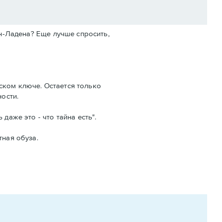
ен-Ладена? Еще лучше спросить,
ском ключе. Остается только
ости.
даже это - что тайна есть".
тная обуза.