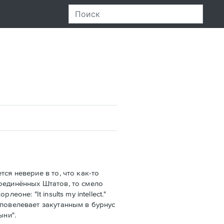
ся неверие в то, что как-то
оединённых Штатов, то смело
не: "It insults my intellect."
 повелевает закутанным в бурнус
ыни".