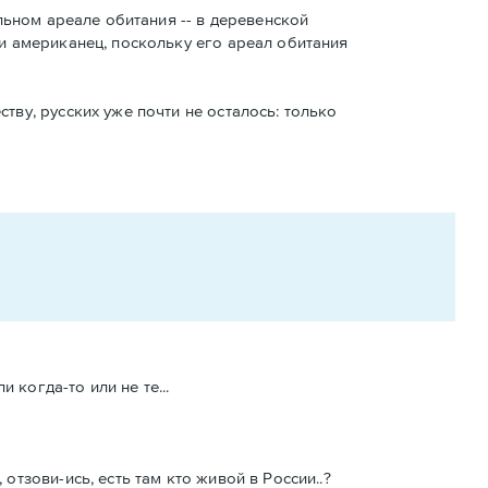
льном ареале обитания -- в деревенской
ли американец, поскольку его ареал обитания
тву, русских уже почти не осталось: только
 когда-то или не те...
отзови-ись, есть там кто живой в России..?