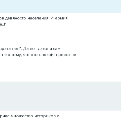
ов девяносто населения. И армия
..!"
рата нет!". Да вот даже и сам
е к тому, что это плохо(я просто не
мерике множество историков и