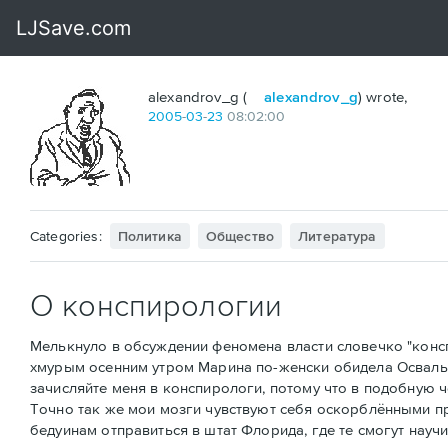
alexandrov_g (
alexandrov_g
) wrote,
2005
-
03
-
23
08:02:00
Categories:
Политика
Общество
Литература
О конспирологии
Мелькнуло в обсуждении феномена власти словечко "конспи
хмурым осенним утром Марина по-женски обидела Освальда
зачисляйте меня в конспирологи, потому что в подобную чепу
Точно так же мои мозги чувствуют себя оскорблёнными пр
бедуинам отправиться в штат Флорида, где те смогут науч