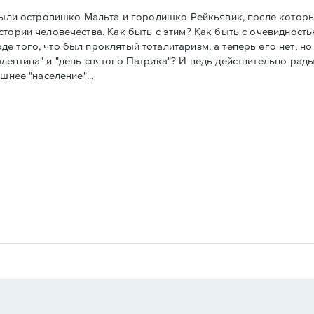
 были островишко Мальта и городишко Рейкьявик, после котор
тории человечества. Как быть с этим? Как быть с очевидность
 того, что был проклятый тоталитаризм, а теперь его нет, но 
ентина" и "день святого Патрика"? И ведь действительно рады
шнее "население"...