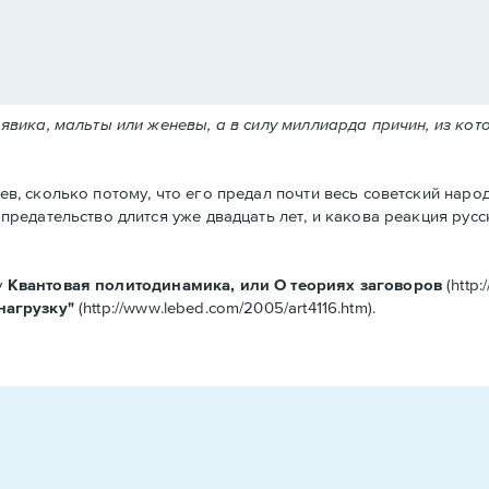
ьявика, мальты или женевы, а в силу миллиарда причин, из ко
в, сколько потому, что его предал почти весь советский народ,
 предательство длится уже двадцать лет, и какова реакция рус
у
Квантовая политодинамика, или О теориях заговоров
(http:
нагрузку"
(http://www.lebed.com/2005/art4116.htm).