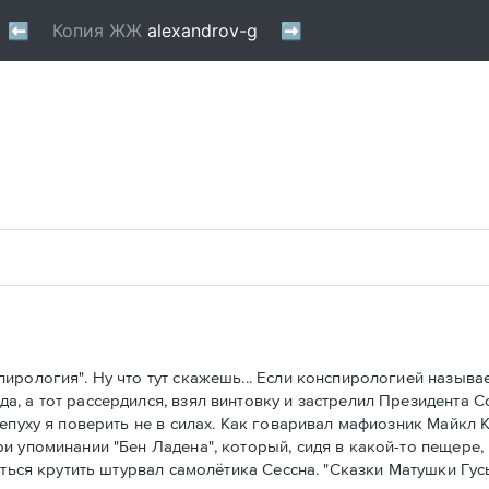
рология". Ну что тут скажешь... Если конспирологией называет
, а тот рассердился, взял винтовку и застрелил Президента С
ху я поверить не в силах. Как говаривал мафиозник Майкл Корлео
и упоминании "Бен Ладена", который, сидя в какой-то пещере,
иться крутить штурвал самолётика Сессна. "Сказки Матушки Гус