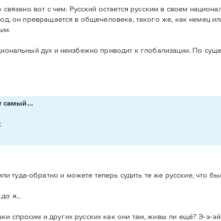
о связано вот с чем. Русский остается русским в своем национа
од, он превращается в общечеловека, такого же, как немец и
ым.
иональный дух и неизбежно приводит к глобализации. По сущес
т самый...
C
и туда-обратно и можете теперь судить те же русские, что были
а я...
ки спросим и других русских как они там, живы ли ещё? Э-э-эй, 