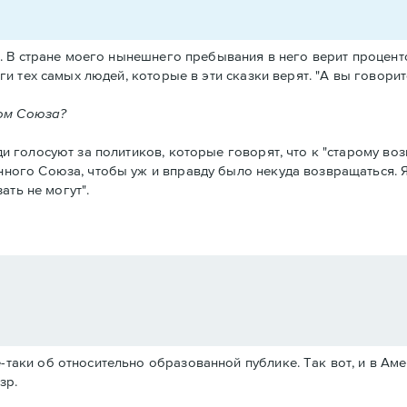
те. В стране моего нынешнего пребывания в него верит процент
ги тех самых людей, которые в эти сказки верят. "А вы говорите
лом Союза?
и голосуют за политиков, которые говорят, что к "старому возв
ного Союза, чтобы уж и вправду было некуда возвращаться. Я н
ать не могут".
се-таки об относительно образованной публике. Так вот, и в А
зр.