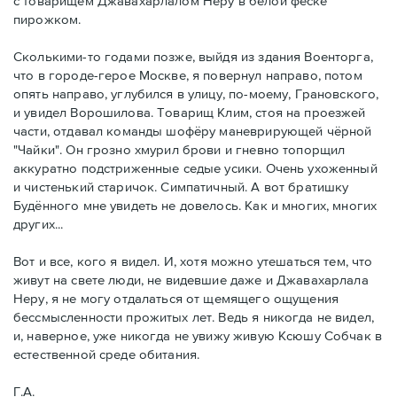
с товарищем Джавахарлалом Неру в белой феске
пирожком.
Сколькими-то годами позже, выйдя из здания Военторга,
что в городе-герое Москве, я повернул направо, потом
опять направо, углубился в улицу, по-моему, Грановского,
и увидел Ворошилова. Товарищ Клим, стоя на проезжей
части, отдавал команды шофёру маневрирующей чёрной
"Чайки". Он грозно хмурил брови и гневно топорщил
аккуратно подстриженные седые усики. Очень ухоженный
и чистенький старичок. Симпатичный. А вот братишку
Будённого мне увидеть не довелось. Как и многих, многих
других...
Вот и все, кого я видел. И, хотя можно утешаться тем, что
живут на свете люди, не видевшие даже и Джавахарлала
Неру, я не могу отдалаться от щемящего ощущения
бессмысленности прожитых лет. Ведь я никогда не видел,
и, наверное, уже никогда не увижу живую Ксюшу Собчак в
естественной среде обитания.
Г.А.