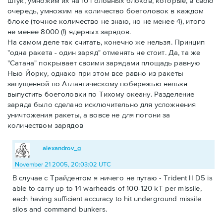
штук, умножим их на 10 головных блоков, которые, в свою
очередь, умножим на количество боеголовок в каждом
блоке (точное количество не знаю, но не менее 4), итого
не менее 8000 (!) ядерных зарядов.
На самом деле так считать, конечно же нельзя. Принцип
"одна ракета - один заряд" отменять не стоит. Да, та же
"Сатана" покрывает своими зарядами площадь равную
Нью Йорку, однако при этом все равно из ракеты
запущенной по Атлантическому побережью нельзя
выпустить боеголовки по Тихому океану. Разделение
заряда было сделано исключительно для усложнения
уничтожения ракеты, а вовсе не для погони за
количеством зарядов
alexandrov_g
November 21 2005, 20:03:02 UTC
В случае с Трайдентом я ничего не путаю - Trident II D5 is
able to carry up to 14 warheads of 100-120 kT per missile,
each having sufficient accuracy to hit underground missile
silos and command bunkers.