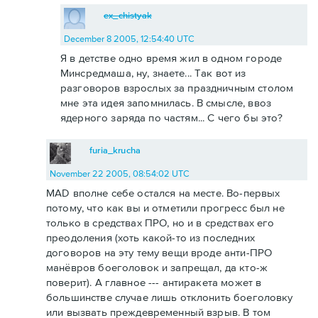
ex_chistyak
December 8 2005, 12:54:40 UTC
Я в детстве одно время жил в одном городе
Минсредмаша, ну, знаете... Так вот из
разговоров взрослых за праздничным столом
мне эта идея запомнилась. В смысле, ввоз
ядерного заряда по частям... С чего бы это?
furia_krucha
November 22 2005, 08:54:02 UTC
MAD вполне себе остался на месте. Во-первых
потому, что как вы и отметили прогресс был не
только в средствах ПРО, но и в средствах его
преодоления (хоть какой-то из последних
договоров на эту тему вещи вроде анти-ПРО
манёвров боеголовок и запрещал, да кто-ж
поверит). А главное --- антиракета может в
большинстве случае лишь отклонить боеголовку
или вызвать преждевременный взрыв. В том