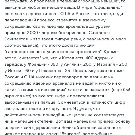
рассуждать о проблеме в терминах "больше-меньше", то
выяснятся любопытнейшие вещи. В мире "официально"
есть два ядерных титана - США и Россия, которые, ведя
переговорный процесс, стремятся к взаимному
сокращению своих ядерных арсеналов до уровня
примерно 2000 ядерных боеприпасов. Считается
("считается" - это такая фигура речи, с реальностью мало
соотносящаяся), что этого достаточно для
"гарантированного уничтожения противника". Кроме
этого "считается" же, что у Китая есть 400 ядерных
зарядов, у Франции - 350, у Англии - 200, у Израиля - 200,
у Индии - 60 и у Пакистана - 35. Поскольку никто кроме
России и США никаких переговоров по взаимному
сокращению ядерных арсеналов не ведёт и никто ни о
каких "взаимных инспекциях" даже и не заикается (ещё бы!
дураков нет) то все эти цифры представляются
высосанными из пальца. Сомневаться в истинности цифр
заставляет также и их круглота. Я думаю, что
действительности приведённые цифры не соответствуют
ни в малейшей степени. Вот вам маленький пример: основу
ядерных сил сдерживания Великобритании составляют
четыре подводные лодки "Вэнгард", вооружённые