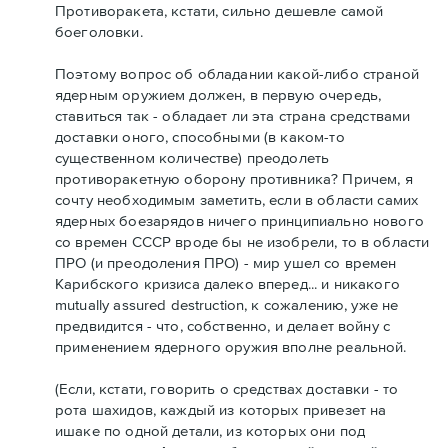
Противоракета, кстати, сильно дешевле самой
боеголовки.
Поэтому вопрос об обладании какой-либо страной
ядерным оружием должен, в первую очередь,
ставиться так - обладает ли эта страна средствами
доставки оного, способными (в каком-то
существенном количестве) преодолеть
противоракетную оборону противника? Причем, я
сочту необходимым заметить, если в области самих
ядерных боезарядов ничего принципиально нового
со времен СССР вроде бы не изобрели, то в области
ПРО (и преодоления ПРО) - мир ушел со времен
Карибского кризиса далеко вперед... и никакого
mutually assured destruction, к сожалению, уже не
предвидится - что, собственно, и делает войну с
применением ядерного оружия вполне реальной.
(Если, кстати, говорить о средствах доставки - то
рота шахидов, каждый из которых привезет на
ишаке по одной детали, из которых они под