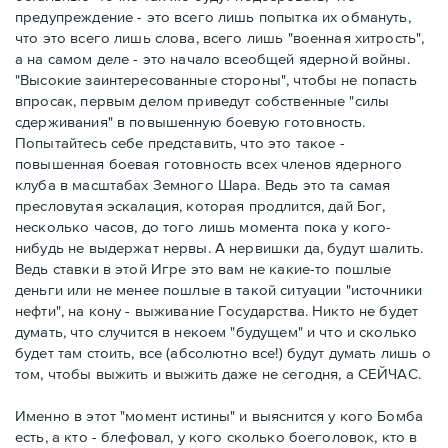
предупреждение - это всего лишь попытка их обмануть,
что это всего лишь слова, всего лишь "военная хитрость",
а на самом деле - это начало всеобщей ядерной войны.
"Высокие заинтересованные стороны", чтобы не попасть
впросак, первым делом приведут собственные "силы
сдерживания" в повышенную боевую готовность.
Попытайтесь себе представить, что это такое -
повышенная боевая готовность всех членов ядерного
клуба в масштабах Земного Шара. Ведь это та самая
пресловутая эскалация, которая продлится, дай Бог,
несколько часов, до того лишь момента пока у кого-
нибудь не выдержат нервы. А нервишки да, будут шалить.
Ведь ставки в этой Игре это вам не какие-то пошлые
деньги или не менее пошлые в такой ситуации "источники
нефти", на кону - выживание Государства. Никто не будет
думать, что случится в некоем "будущем" и что и сколько
будет там стоить, все (абсолютно все!) будут думать лишь о
том, чтобы выжить и выжить даже не сегодня, а СЕЙЧАС.
Именно в этот "момент истины" и выяснится у кого Бомба
есть, а кто - блефовал, у кого сколько боеголовок, кто в