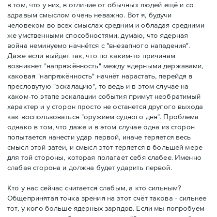
в том, что у них, в отличие от обычных людей ещё и со
здравым смыслом очень неважно. Вот я, будучи
человеком во всех смыслах средним и обладая средними
же умственными способностями, думаю, что ядерная
война неминуемо начнётся с "внезапного нападения".
Даже если выйдет так, что по каким-то причинам
возникнет "напряжённость" между ядерными державами,
каковая "напряжённость" начнёт нарастать, перейдя в
пресловутую "эскалацию", то ведь и в этом случае на
каком-то этапе эскалации события примут необратимый
характер и у сторон просто не останется другого выхода
как воспользоваться "оружием судного дня". Проблема
однако в том, что даже и в этом случае одна из сторон
попытается нанести удар первой, иначе теряется весь
смысл этой затеи, и смысл этот теряется в большей мере
для той стороны, которая полагает себя слабее. Именно
слабая сторона и должна будет ударить первой.
Кто у нас сейчас считается слабым, а кто сильным?
Общепринятая точка зрения на этот счёт такова - сильнее
тот, у кого больше ядерных зарядов. Если мы попробуем