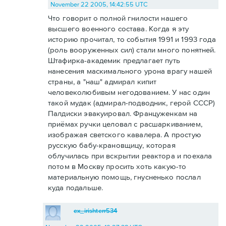
November 22 2005, 14:42:55 UTC
Что говорит о полной гнилости нашего
высшего военного состава. Когда я эту
историю прочитал, то события 1991 и 1993 года
(роль вооруженных сил) стали много понятней.
Штафирка-академик предлагает путь
нанесения маскимального урона врагу нашей
страны, а "наш" адмирал кипит
человеколюбивым негодованием. У нас один
такой мудак (адмирал-подводник, герой СССР)
Палдиски эвакуировал. Француженкам на
приёмах ручки целовал с расшаркиванием,
изображая светского кавалера. А простую
русскую бабу-крановщицу, которая
облучилась при вскрытии реактора и поехала
потом в Москву просить хоть какую-то
материальную помощь, гнусненько послал
куда подальше.
ex_irishterr534