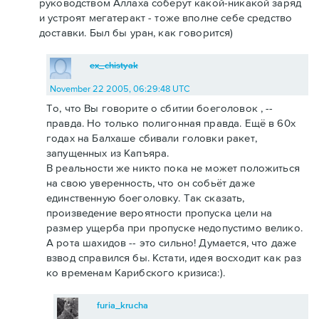
руководством Аллаха соберут какой-никакой заряд
и устроят мегатеракт - тоже вполне себе средство
доставки. Был бы уран, как говорится)
ex_chistyak
November 22 2005, 06:29:48 UTC
То, что Вы говорите о сбитии боеголовок , --
правда. Но только полигонная правда. Ещё в 60х
годах на Балхаше сбивали головки ракет,
запущенных из Капъяра.
В реальности же никто пока не может положиться
на свою уверенность, что он собьёт даже
единственную боеголовку. Так сказать,
произведение вероятности пропуска цели на
размер ущерба при пропуске недопустимо велико.
А рота шахидов -- это сильно! Думается, что даже
взвод справился бы. Кстати, идея восходит как раз
ко временам Карибского кризиса:).
furia_krucha