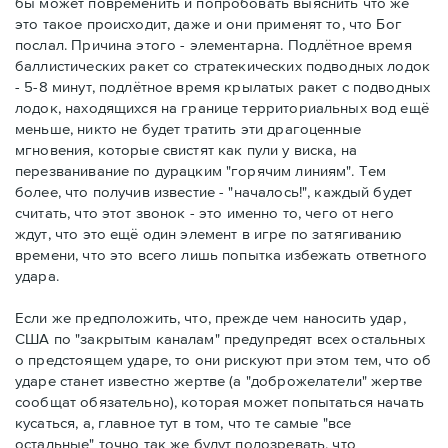
бы может повременить и попробовать выяснить что же
это такое происходит, даже и они применят то, что Бог
послал. Причина этого - элементарна. Подлётное время
баллистических ракет со стратекических подводных лодок
- 5-8 минут, подлётное время крылатых ракет с подводных
лодок, находящихся на границе территориальных вод ещё
меньше, никто не будет тратить эти драгоценные
мгновения, которые свистят как пули у виска, на
перезванивание по дурацким "горячим линиям". Тем
более, что получив известие - "началось!", каждый будет
считать, что этот звонок - это именно то, чего от него
ждут, что это ещё один элемент в игре по затягиванию
времени, что это всего лишь попытка избежать ответного
удара.
Если же предположить, что, прежде чем наносить удар,
США по "закрытым каналам" предупредят всех остальных
о предстоящем ударе, то они рискуют при этом тем, что об
ударе станет известно жертве (а "доброжелатели" жертве
сообщат обязательно), которая может попытаться начать
кусаться, а, главное тут в том, что те самые "все
остальные" точно так же будут подозревать, что