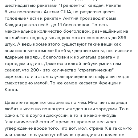
шестнадцатью ракетами "Трайдент-2" каждая. Ракеты
были поставлены Англии США, но разделяющиеся
головные части к ракетам Англия производит сама.
Каждая ракета несёт до 14 боеголовок. То-есть
максимальное количество боеголовок, размещённых на
английских подводных лодках может составлять до 896
штук. А ведь кроме этого существуют такие вещи как
авиационные атомные бомбы, ядерные мины, тактические
ядерные заряды, боеголовки к крылатым ракетам и
торпедам итд итп. Даже если какой-нибудь умник нам
скажет, что 200 - это количество "стратегических"
зарядов, то и в этом случае приведённая цифра выглядит
смехотворно малой. То же самое касается Франции и
Китая.
Давайте теперь поговорим вот о чём. Многие товарищи
любят мысленно пошвыряться ядерными зарядами. То в
одной, то в другой дискуссии, а то и в какой-нибудь
"аналитической статье" время от времени мелькает
утверждение вроде того, что вот, мол, страна X в таком-то
или таком-то случае(тут обычно приводится в качестве