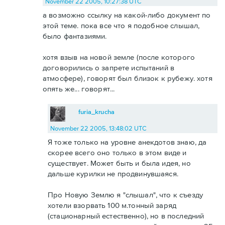
November 22 2005, 10:27:38 UTC
а возможно ссылку на какой-либо документ по
этой теме. пока все что я подобное слышал,
было фантазиями.
хотя взыв на новой земле (после которого
договорились о запрете испытаний в
атмосфере), говорят был близок к рубежу. хотя
опять же... говорят...
furia_krucha
November 22 2005, 13:48:02 UTC
Я тоже только на уровне анекдотов знаю, да
скорее всего оно только в этом виде и
существует. Может быть и была идея, но
дальше курилки не продвинувшаяся.
Про Новую Землю я "слышал", что к съезду
хотели взорвать 100 м.тонный заряд
(стационарный естественно), но в последний