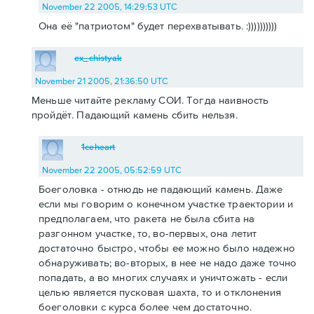
November 22 2005, 14:29:53 UTC
Она её "патриотом" будет перехватывать. :))))))))))
ex_chistyak
November 21 2005, 21:36:50 UTC
Меньше читайте рекламу СОИ. Тогда наивность
пройдёт. Падающий камень сбить нельзя.
1ceheart
November 22 2005, 05:52:59 UTC
Боеголовка - отнюдь не падающий камень. Даже
если мы говорим о конечном участке траектории и
предполагаем, что ракета не была сбита на
разгонном участке, то, во-первых, она летит
достаточно быстро, чтобы ее можно было надежно
обнаруживать; во-вторых, в нее не надо даже точно
попадать, а во многих случаях и уничтожать - если
целью является пусковая шахта, то и отклонения
боеголовки с курса более чем достаточно.