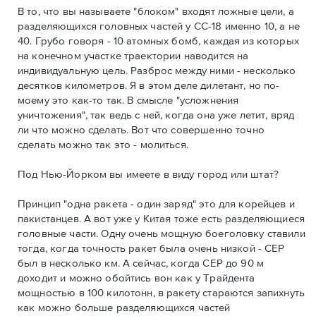
В то, что вы называете "блоком" входят ложные цели, а
разделяющихся головных частей у СС-18 именно 10, а не
40. Грубо говоря - 10 атомных бомб, каждая из которых
на конечном участке траектории наводится на
индивидуальную цель. Разброс между ними - несколько
десятков километров. Я в этом деле дилетант, но по-
моему это как-то так. В смысле "усложнения
уничтожения", так ведь с ней, когда она уже летит, вряд
ли что можно сделать. Вот что совершенно точно
сделать можно так это - молиться.
Под Нью-Йорком вы имеете в виду город или штат?
Принцип "одна ракета - один заряд" это для корейцев и
пакистанцев. А вот уже у Китая тоже есть разделяющиеся
головные части. Одну очень мощную боеголовку ставили
тогда, когда точность ракет была очень низкой - CEP
был в несколько км. А сейчас, когда CEP до 90 м
доходит и можно обойтись вон как у Трайдента
мощностью в 100 килотонн, в ракету стараются запихнуть
как можно больше разделяющихся частей