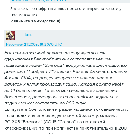
November 21 2005, 19:23:01 UTC
Да я сам-то цифр не знаю, просто интересно какой у
вас источник.
Извините за ехидство =)
_krot_
November 21 2005, 19:20:10 UTC
Вот вам маленький пример: основу ядерных сил
сдерживания Великобритании составляют четыре
подводные лодки "Вэнгард", вооружённые шестнадцатью
ракетами "Трайдент-2" каждая. Ракеты были поставлены
Англии США, но разделяющиеся головные части к
ракетам Англия производит сама. Каждая ракета несёт
до 14 боеголовок. То-есть максимальное количество
боеголовок, размещённых на английских подводных
лодках может составлять до 896 штук
Вы путаете боеголовки и разделяющиеся головные части.
Если подсчитывать заряды таким образом у, скажем,
РС-20В "Воевода" (СС-18 "Сатана" по натовской
классификации), то при количестве приблизительно в 200