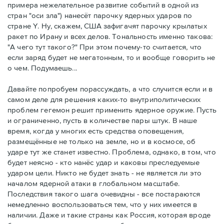
примера нежелательное развитие событий в одной из
стран "оси зла") нанесёт парочку ядерных ударов по
стране Y. Ну, скажем, США зафигачят парочку крылатых
ракет по Ирану и всех делов. Тональность именно такова:
"А чего тут такого?" При этом почему-то считается, что
если заряд будет не мегатонным, то и вообще говорить не
о чем. Подумаешь...
Давайте попробуем порассуждать, а что случится если и в
самом деле для решения каких-то внутриполитических
проблем гегемон решит применить ядерное оружие. Пусть
и ограниченно, пусть в количестве пары штук. В наше
время, когда у многих есть средства оповещения,
размещённые не только на земле, но и в космосе, об
ударе тут же станет известно. Проблема, однако, в том, что
будет неясно - кто нанёс удар и каковы преследуемые
ударом цели. Никто не будет знать - не является ли это
началом ядерной атаки в глобальном масштабе.
Последствия такого шага очевидны - все постараются
немедленно воспользоваться тем, что у них имеется в
наличии. Даже и такие страны как Россия, которая вроде