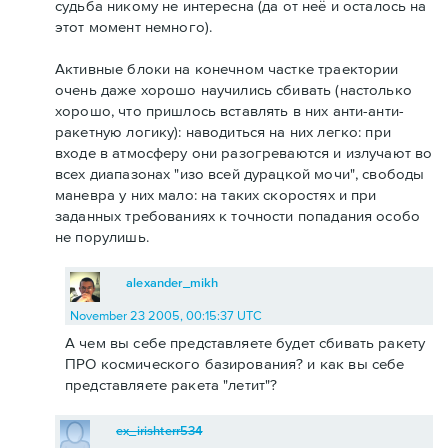
судьба никому не интересна (да от неё и осталось на
этот момент немного).
Активные блоки на конечном частке траектории
очень даже хорошо научились сбивать (настолько
хорошо, что пришлось вставлять в них анти-анти-
ракетную логику): наводиться на них легко: при
входе в атмосферу они разогреваются и излучают во
всех диапазонах "изо всей дурацкой мочи", свободы
маневра у них мало: на таких скоростях и при
заданных требованиях к точности попадания особо
не порулишь.
alexander_mikh
November 23 2005, 00:15:37 UTC
А чем вы себе представляете будет сбивать ракету
ПРО космического базирования? и как вы себе
представляете ракета "летит"?
ex_irishterr534