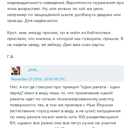
индивидуального наведения. Вероятность поражения при
этом возрастает. Ну, или можно по той же цели,
например по защищённой шахте, долбануть дваджы или
трижды. Для надёжности.
Крот, мне, между прочим, тут е-мэйл из библиотеки
прислали, что книжка, о которой мы говорили, пришла. Я
на неделе заеду, её заберу. Дам вам скан карты.
Г.А.
_krot_
November 21 2005, 20:16:08 UTC
Нет, я когда говорил про принцип "одна ракета - один
заряд" имел в виду лишь то, что применение одной
ракеты идет по сильно локализированному участку
поверхности. так, в том же примере с Нью Йорком
(естественно город имел в виду, а не штат) запущенная
по нему ракета может иметь хоть 100 разделяющихся
БЧ, однако все равно они все лягут кучно на участке