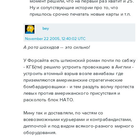
момент решили, что на первый раз хватит и 25.
Ну и сопутствующие истории про то, что
пришлось срочно печатать новые карты и т.п.
bey
November 22 2005, 12:40:02 UTC
А рота шахидов -- это сильно!
У Форсайта есть шпионский роман почти по сабжу
- КГБ(тм) решило устроить провокацию в Англии -
устроить атомный взрыв возле авиабазы где
приземляются американские стратегические
бомбардировщики - и тем раздуть волну протеста
левых против американского присутствия и
расколоть блок НАТО.
Мину так и доставляли, по частям со
всевозможными курьерами и контрабандистами,
диппочтой и под видом всякого-разного мирного
оборудования.