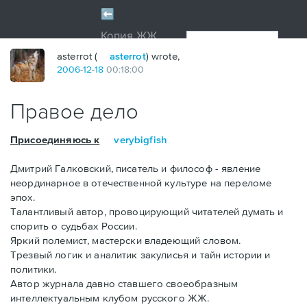
asterrot (
asterrot
) wrote,
2006
-
12
-
18
00:18:00
Правое дело
Присоединяюсь к
verybigfish
Дмитрий Галковский, писатель и философ - явление
неординарное в отечественной культуре на переломе
эпох.
Талантливый автор, провоцирующий читателей думать и
спорить о судьбах России.
Яркий полемист, мастерски владеющий словом.
Трезвый логик и аналитик закулисья и тайн истории и
политики.
Автор журнала давно ставшего своеобразным
интеллектуальным клубом русского ЖЖ.