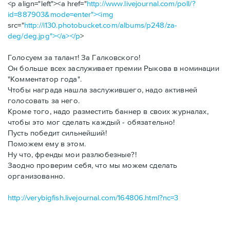
<p align="left"><a href="
http://www.livejournal.com/poll/?
id=887903&mode=enter"><img
src="
http://i130.photobucket.com/albums/p248/za-
deg/deg.jpg"></a></p
>
Голосуем за талант! За Галковского!
Он больше всех заслуживает премии Рыкова в номинации
"Комментатор года".
Чтобы награда нашла заслужившего, надо активней
голосовать за него.
Кроме того, надо разместить баннер в своих журналах,
чтобы это мог сделать каждый - обязательно!
Пусть победит сильнейший!
Поможем ему в этом.
Ну что, френды мои разлюбезные?!
Заодно проверим себя, что мы можем сделать
организованно.
http://verybigfish.livejournal.com/164806.html?nc=3