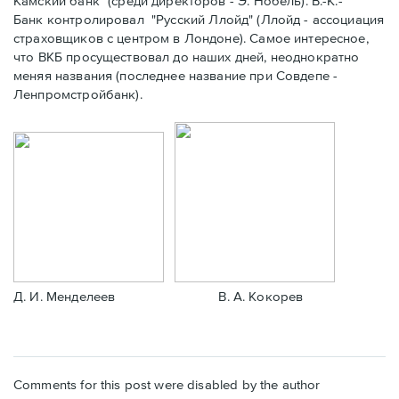
Камский банк" (среди директоров - Э. Нобель). В.-К.-
Банк контролировал "Русс
кий Ллойд" (Ллойд - ассоциация
страховщиков с центром в Лондоне). Самое интересное,
что ВКБ просуществовал до наших дней, неоднократно
меняя названия (последнее название при Совдепе -
Ленпромстройбанк).
Д. И. Менделеев В. А. Кокорев
Comments for this post were disabled by the author