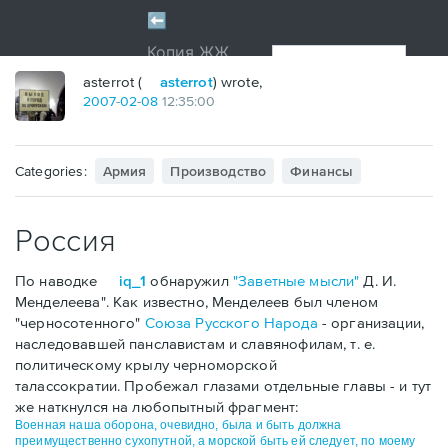
asterrot (
asterrot
) wrote,
2007
-
02
-
08
12:35:00
Categories:
Армия
Производство
Финансы
Россия
По наводке
iq_1
обнаружил
"Заветные мысли"
Д. И.
Менделеева". Как известно, Менделеев был членом
"черносотенного"
Союза Русского Народа
- организации,
наследовавшей панславистам и славянофилам, т. е.
политическому крылу черноморской
талассократии. Пробежал глазами отдельные главы - и тут
же наткнулся на любопытный фрагмент:
Военная наша оборона, очевидно, была и быть должна
преимущественно сухопутной, а морской быть ей следует, по моему