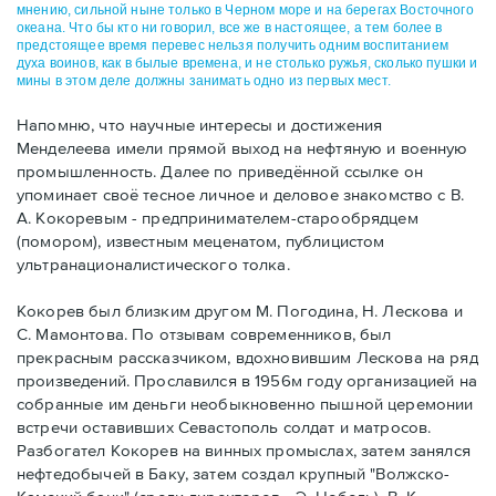
мнению, сильной ныне только в Черном море и на берегах Восточного
океана. Что бы кто ни говорил, все же в настоящее, а тем более в
предстоящее время перевес нельзя получить одним воспитанием
духа воинов, как в былые времена, и не столько ружья, сколько пушки и
мины в этом деле должны занимать одно из первых мест.
Напомню, что научные интересы и достижения
Менделеева имели прямой выход на нефтяную и военную
промышленность. Далее по приведённой ссылке он
упоминает своё тесное личное и деловое знакомство с В.
А. Кокоревым - предпринимателем-старообрядцем
(помором), известным меценатом, публицистом
ультранационалистического толка.
Кокорев был близким другом М. Погодина, Н. Лескова и
С. Мамонтова. По отзывам современников, был
прекрасным рассказчиком, вдохновившим Лескова на ряд
произведений. Прославился в 1956м году организацией на
собранные им деньги необыкновенно пышной церемонии
встречи оставивших Севастополь солдат и матросов.
Разбогател Кокорев на винных промыслах, затем занялся
нефтедобычей в Баку, затем создал крупный "Волжско-