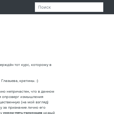
ерждён тот курс, которому в
Глазьева, кретины. :)
ично непричастен, что в данном
м опроверг измышления
щественную (на мой взгляд)
Пу за признание лично его
му
сорок пять гасконцев
новый