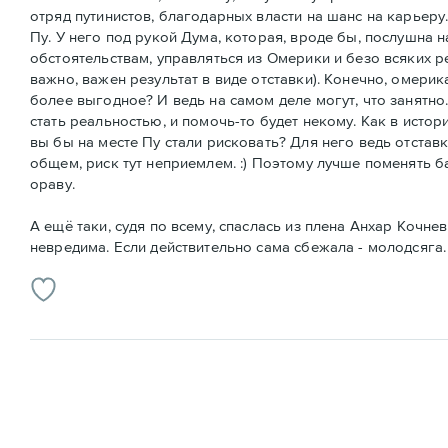
отряд путинистов, благодарных власти на шанс на карьеру.
Пу. У него под рукой Дума, которая, вроде бы, послушна 
обстоятельствам, управляться из Омерики и безо всяких р
важно, важен результат в виде отставки). Конечно, омерик
более выгодное? И ведь на самом деле могут, что занятн
стать реальностью, и помочь-то будет некому. Как в истори
вы бы на месте Пу стали рисковать? Для него ведь отстав
общем, риск тут неприемлем. :) Поэтому лучше поменять б
ораву.
А ещё таки, судя по всему, спаслась из плена Анхар Кочнев
невредима. Если действительно сама сбежала - молодсяга.