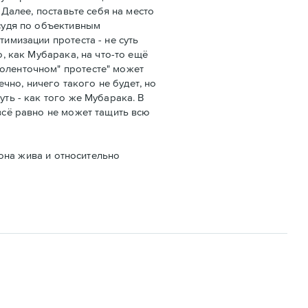
 Далее, поставьте себя на место
 судя по объективным
имизации протеста - не суть
о, как Мубарака, на что-то ещё
лоленточном" протесте" может
ечно, ничего такого не будет, но
уть - как того же Мубарака. В
 всё равно не может тащить всю
 она жива и относительно