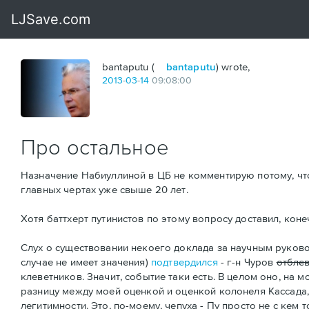
bantaputu (
bantaputu
) wrote,
2013
-
03
-
14
09:08:00
Про остальное
Назначение Набиуллиной в ЦБ не комментирую потому, что
главных чертах уже свыше 20 лет.
Хотя баттхерт путинистов по этому вопросу доставил, коне
Слух о существовании некоего доклада за научным руков
случае не имеет значения)
подтвердился
- г-н Чуров
отбле
клеветников. Значит, событие таки есть. В целом оно, на м
разницу между моей оценкой и оценкой колонеля Кассада
легитимности. Это, по-моему, чепуха - Пу просто не с кем 