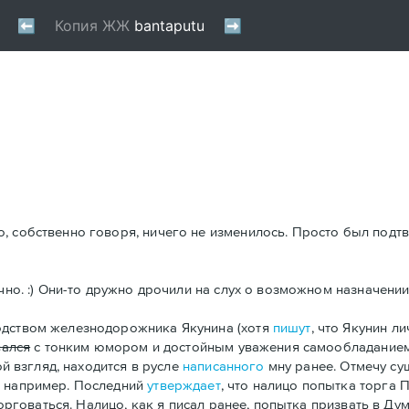
, собственно говоря, ничего не изменилось. Просто был подтв
чно. :) Они-то дружно дрочили на слух о возможном назначении 
одством железнодорожника Якунина (хотя
пишут
, что Якунин л
вался
с тонким юмором и достойным уважения самообладание
ой взгляд, находится в русле
написанного
мну ранее. Отмечу су
, например. Последний
утверждает
, что налицо попытка торга 
торговаться. Налицо, как я писал ранее, попытка призвать в Ду