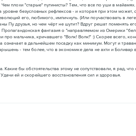
 Чем плохи "старые" путинисты? Тем, что все по уши в майамях.
на уровне безусловных рефлексов - и которая при этом может,
еволюций его, любимого, импичнуть. (Или поучаствовать в легет
аны Пу друзья, но чем чёрт не шутит? Вдруг решат поменять ег
о. Пропагандонская фантазия о "направляемом из Омерики "бе
и про мальчика, кричавшего "Волк! Волк!" :) Скорее всего, кон
ка означает в дальнейшем посадку как минимум. Могут и траван
арышень - тем более, что в экономике дела не ахти и Боливар
а. Какие бы обстоятельства этому не сопутствовали, я рад, что
 Удачи ей и скорейшего восстановления сил и здоровья.