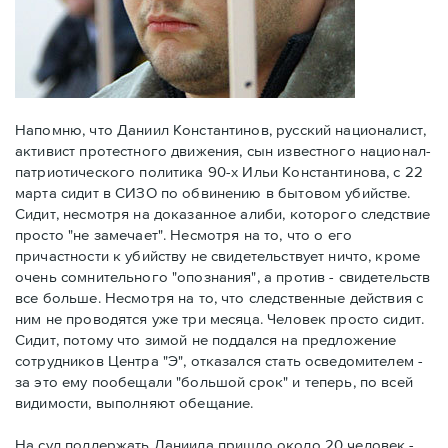
Напомню, что Даниил Константинов, русский националист,
активист протестного движения, сын известного национал-
патриотического политика 90-х Ильи Константинова, с 22
марта сидит в СИЗО по обвинению в бытовом убийстве.
Сидит, несмотря на доказанное алиби, которого следствие
просто "не замечает". Несмотря на то, что о его
причастности к убийству не свидетельствует ничто, кроме
очень сомнительного "опознания", а против - свидетельств
все больше. Несмотря на то, что следственные действия с
ним не проводятся уже три месяца. Человек просто сидит.
Сидит, потому что зимой не поддался на предложение
сотрудников Центра "Э", отказался стать осведомителем -
за это ему пообещали "большой срок" и теперь, по всей
видимости, выполняют обещание.
На суд поддержать Даниила пришло около 20 человек -