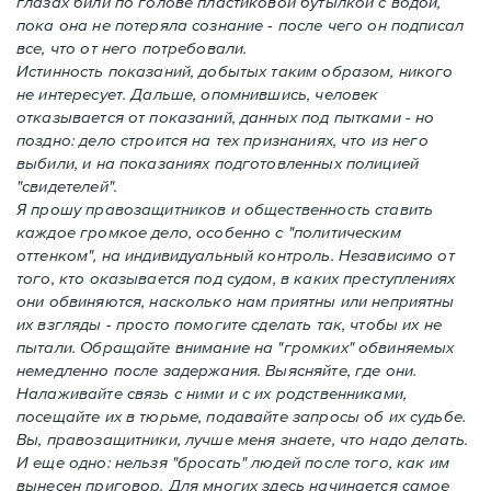
глазах били по голове пластиковой бутылкой с водой,
пока она не потеряла сознание - после чего он подписал
все, что от него потребовали.
Истинность показаний, добытых таким образом, никого
не интересует. Дальше, опомнившись, человек
отказывается от показаний, данных под пытками - но
поздно: дело строится на тех признаниях, что из него
выбили, и на показаниях подготовленных полицией
"свидетелей".
Я прошу правозащитников и общественность ставить
каждое громкое дело, особенно с "политическим
оттенком", на индивидуальный контроль. Независимо от
того, кто оказывается под судом, в каких преступлениях
они обвиняются, насколько нам приятны или неприятны
их взгляды - просто помогите сделать так, чтобы их не
пытали. Обращайте внимание на "громких" обвиняемых
немедленно после задержания. Выясняйте, где они.
Налаживайте связь с ними и с их родственниками,
посещайте их в тюрьме, подавайте запросы об их судьбе.
Вы, правозащитники, лучше меня знаете, что надо делать.
И еще одно: нельзя "бросать" людей после того, как им
вынесен приговор. Для многих здесь начинается самое