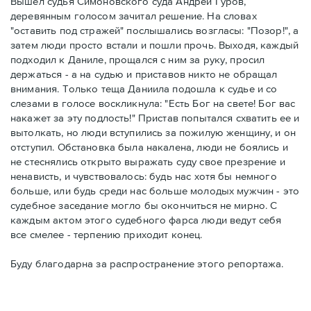
Вышел судья Симоновского суда Андрей Гуров,
деревянным голосом зачитал решение. На словах
"оставить под стражей" послышались возгласы: "Позор!", а
затем люди просто встали и пошли прочь. Выходя, каждый
подходил к Даниле, прощался с ним за руку, просил
держаться - а на судью и приставов никто не обращал
внимания. Только теща Даниила подошла к судье и со
слезами в голосе воскликнула: "Есть Бог на свете! Бог вас
накажет за эту подлость!" Пристав попытался схватить ее и
вытолкать, но люди вступились за пожилую женщину, и он
отступил. Обстановка была накалена, люди не боялись и
не стеснялись открыто выражать суду свое презрение и
ненависть, и чувствовалось: будь нас хотя бы немного
больше, или будь среди нас больше молодых мужчин - это
судебное заседание могло бы окончиться не мирно. С
каждым актом этого судебного фарса люди ведут себя
все смелее - терпению приходит конец.
Буду благодарна за распространение этого репортажа.