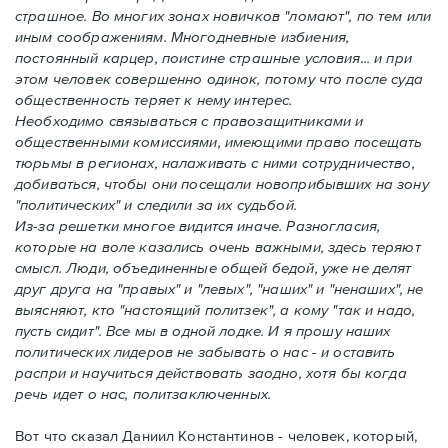
страшное. Во многих зонах новичков "ломают", по тем или
иным соображениям. Многодневные избиения,
постоянный карцер, поистине страшные условия... и при
этом человек совершенно одинок, потому что после суда
общественность теряет к нему интерес.
Необходимо связываться с правозащитниками и
общественными комиссиями, имеющими право посещать
тюрьмы в регионах, налаживать с ними сотрудничество,
добиваться, чтобы они посещали новоприбывших на зону
"политических" и следили за их судьбой.
Из-за решетки многое видится иначе. Разногласия,
которые на воле казались очень важными, здесь теряют
смысл. Люди, объединенные общей бедой, уже не делят
друг друга на "правых" и "левых", "наших" и "ненаших", не
выясняют, кто "настоящий политзек", а кому "так и надо,
пусть сидит". Все мы в одной лодке. И я прошу наших
политических лидеров не забывать о нас - и оставить
распри и научиться действовать заодно, хотя бы когда
речь идет о нас, политзаключенных.
Вот что сказал Даниил Константинов - человек, который,