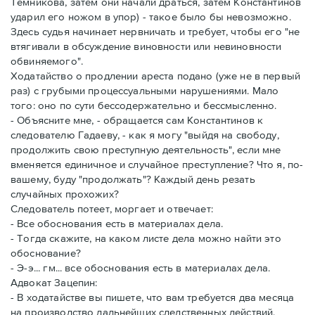
Темникова, затем они начали драться, затем Константинов
ударил его ножом в упор) - такое было бы невозможно.
Здесь судья начинает нервничать и требует, чтобы его "не
втягивали в обсуждение виновности или невиновности
обвиняемого".
Ходатайство о продлении ареста подано (уже не в первый
раз) с грубыми процессуальными нарушениями. Мало
того: оно по сути бессодержательно и бессмысленно.
- Объясните мне, - обращается сам Константинов к
следователю Гадаеву, - как я могу "выйдя на свободу,
продолжить свою преступную деятельность", если мне
вменяется единичное и случайное преступление? Что я, по-
вашему, буду "продолжать"? Каждый день резать
случайных прохожих?
Следователь потеет, моргает и отвечает:
- Все обоснования есть в материалах дела.
- Тогда скажите, на каком листе дела можно найти это
обоснование?
- Э-э... гм... все обоснования есть в материалах дела.
Адвокат Зацепин:
- В ходатайстве вы пишете, что вам требуется два месяца
на производство дальнейших следственных действий.