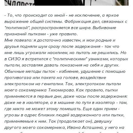
-
То, что происходит со мной - не исключение, а яркое
выражение общей системы. Фабрикация дел, связанных с
"политикой", распространяется все шире. Выбивание
признаний пытками - уже правило.
Мне повезло: я достаточно известен, и мои родные и
друзья подняли шум сразу после задержания - так что
мне лишь угрожали насилием, но пытать не решились. Но
в СИЗО я встретился с "политическими" узниками, которых
пытали, заставляя давать показания на себя и других.
Обычные методы пыток - избиение, удушение с помощью
противогаза или пакета на голове, воздействие
электротоком на гениталии. Так, электротоком пытали
моего сокамерника Тихомирова. Как правило, пытки
применяются в первые дни, даже часы после задержания:
даже не в изоляторе, а в машине по пути в изолятор - там,
где никто не может этому помешать. Еще один прием -
угрозы в адрес близких людей задержанного или пытки,
применяемые к ним. Так (продолжает он), девушку
другого моего сокамерника, Ивана Асташина, у него на