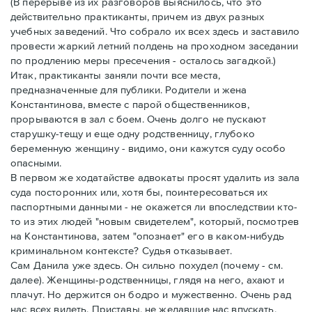
(В перерыве из их разговоров выяснилось, что это
действительно практиканты, причем из двух разных
учебных заведений. Что собрало их всех здесь и заставило
провести жаркий летний полдень на проходном заседании
по продлению меры пресечения - осталось загадкой.)
Итак, практиканты заняли почти все места,
предназначенные для публики. Родители и жена
Константинова, вместе с парой общественников,
прорываются в зал с боем. Очень долго не пускают
старушку-тещу и еще одну родственницу, глубоко
беременную женщину - видимо, они кажутся суду особо
опасными.
В первом же ходатайстве адвокаты просят удалить из зала
суда посторонних или, хотя бы, поинтересоваться их
паспортными данными - не окажется ли впоследствии кто-
то из этих людей "новым свидетелем", который, посмотрев
на Константинова, затем "опознает" его в каком-нибудь
криминальном контексте? Судья отказывает.
Сам Данила уже здесь. Он сильно похудел (почему - см.
далее). Женщины-родственницы, глядя на него, ахают и
плачут. Но держится он бодро и мужественно. Очень рад
нас всех видеть. Приставы, не желавшие нас впускать,