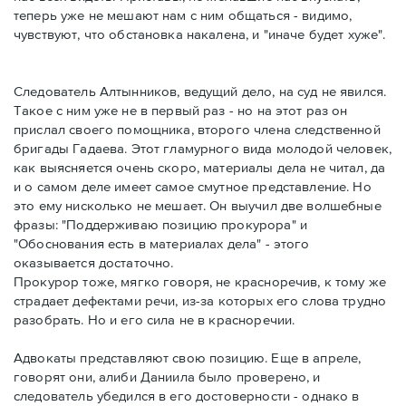
теперь уже не мешают нам с ним общаться - видимо,
чувствуют, что обстановка накалена, и "иначе будет хуже".
Следователь Алтынников, ведущий дело, на суд не явился.
Такое с ним уже не в первый раз - но на этот раз он
прислал своего помощника, второго члена следственной
бригады Гадаева. Этот гламурного вида молодой человек,
как выясняется очень скоро, материалы дела не читал, да
и о самом деле имеет самое смутное представление. Но
это ему нисколько не мешает. Он выучил две волшебные
фразы: "Поддерживаю позицию прокурора" и
"Обоснования есть в материалах дела" - этого
оказывается достаточно.
Прокурор тоже, мягко говоря, не красноречив, к тому же
страдает дефектами речи, из-за которых его слова трудно
разобрать. Но и его сила не в красноречии.
Адвокаты представляют свою позицию. Еще в апреле,
говорят они, алиби Даниила было проверено, и
следователь убедился в его достоверности - однако в