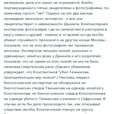
материалах дела это никак не отражается. Алиби,
подтвержденного пятью свидетелями и фотографиями, по-
прежнему просто "нет". Однако за эти два месяца
проведены несколько экспертиз - и все они
свидетельствуют о невиновности Даниила. Компьютерная
экспертиза фотографий, где он запечатлен в ресторане в
кругу семьи и друзей - именно в то время, когда якобы
убивал случайного прохожего на другом конце Москвы -
показала, что на этих фотографиях нет признаков
монтажа. Экспертиза четырех ножей, кухонных и
сувенирных, изъятых дома у Даниила и его родителей,
показала, что ни одним из этих ножей не могла быть
нанесена смертельная рана. (Однако обвинение
утверждает, что Константинов "убил Темникова
принадлежащим ему ножом
".) Наконец, медико-
биологическая экспертиза не обнаружила ни
биологических следов Темникова на одежде, изъятой у
Константинова, ни биологических следов Константинова
на одежде убитого Темникова и раненого Сафронова. В
случае, если бы дело происходило так, как описывает
следствие (якобы Константинов плюнул на куртку