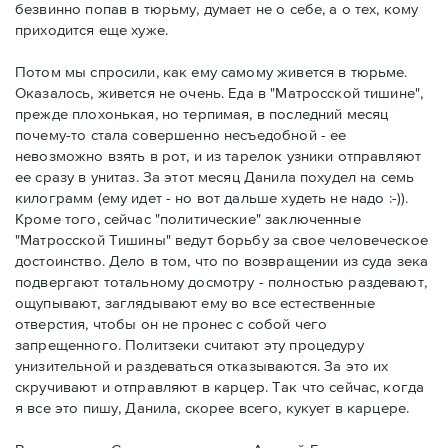
безвинно попав в тюрьму, думает не о себе, а о тех, кому
приходится еще хуже.
Потом мы спросили, как ему самому живется в тюрьме.
Оказалось, живется не очень. Еда в "Матросской тишине",
прежде плохонькая, но терпимая, в последний месяц
почему-то стала совершенно несъедобной - ее
невозможно взять в рот, и из тарелок узники отправляют
ее сразу в унитаз. За этот месяц Данила похудел на семь
килограмм (ему идет - но вот дальше худеть не надо :-)).
Кроме того, сейчас "политические" заключенные
"Матросской Тишины" ведут борьбу за свое человеческое
достоинство. Дело в том, что по возвращении из суда зека
подвергают тотальному досмотру - полностью раздевают,
ощупывают, заглядывают ему во все естественные
отверстия, чтобы он не пронес с собой чего
запрещенного. Политзеки считают эту процедуру
унизительной и раздеваться отказываются. За это их
скручивают и отправляют в карцер. Так что сейчас, когда
я все это пишу, Данила, скорее всего, кукует в карцере.