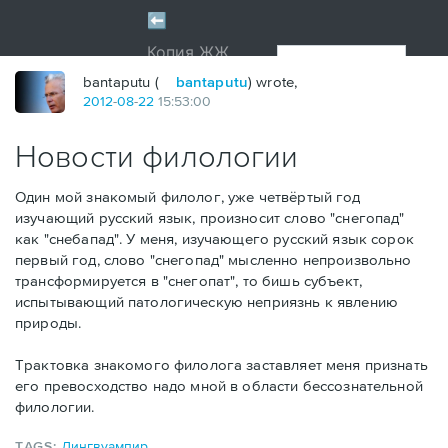
bantaputu (
bantaputu
) wrote,
2012
-
08
-
22
15:53:00
Новости филологии
Один мой знакомый филолог, уже четвёртый год
изучающий русский язык, произносит слово "снегопад"
как "снебапад". У меня, изучающего русский язык сорок
первый год, слово "снегопад" мысленно непроизвольно
трансформируется в "снегопат", то бишь субъект,
испытывающий патологическую неприязнь к явлению
природы.
Трактовка знакомого филолога заставляет меня признать
его превосходство надо мной в области бессознательной
филологии.
TAGS:
Лингвуампир