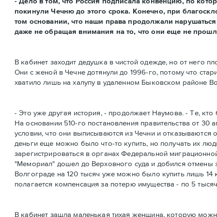
- Дело в том, что Россия подписала конвенцию, по кото
покинули Чечню до этого срока. Конечно, при благоск
том основании, что наши права продолжали нарушаться и
даже не обращая внимания на то, что они еще не прошл
В кабинет заходит дедушка в чистой одежде, но от него пл
Они с женой в Чечне дотянули до 1996-го, потому что стар
хватило лишь на халупу в удаленном Быковском районе В
- Это уже другая история, - продолжает Наумова. - Те, кт
На основании 510-го постановления правительства от 30 апр
условии, что они выписываются из Чечни и отказываются о
деньги еще можно было что-то купить, но получать их люд
зарегистрироваться в органах Федеральной миграционной 
"Мемориал" дошел до Верховного суда и добился отмены эт
Волгограде на 120 тысяч уже можно было купить лишь 14 кв
полагается компенсация за потерю имущества - по 5 тысяч
В кабинет зашла маленькая тихая женщина, которую можн