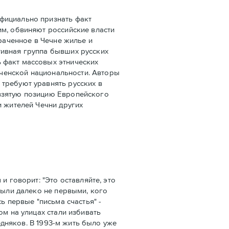
фициально признать факт
им, обвиняют российские власти
траченное в Чечне жилье и
тивная группа бывших русских
 факт массовых этнических
чеченской национальности. Авторы
требуют уравнять русских в
двзятую позицию Европейского
и жителей Чечни других
и говорит: "Это оставляйте, это
были далеко не первыми, кого
ь первые "письма счастья" -
ом на улицах стали избивать
едняков. В 1993-м жить было уже