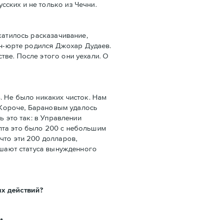
ских и не только из Чечни.
катилось расказачивание,
ан-юрте родился Джохар Дудаев.
ве. После этого они уехали. О
. Не было никаких чисток. Нам
. Короче, Барановым удалось
ь это так: в Управлении
лта это было 200 с небольшим
что эти 200 долларов,
ишают статуса вынужденного
ых действий?