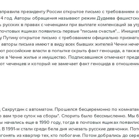
аправила президенту России открытое письмо с требованием о
1994 год. Авторы обращения называют режим Дудаева фашистск
ь русских в правах с чеченцами при выплате компенсаций за у
 почтовых ящиках появились первые "письма счастья"… Инициа
у Путину открытое письмо с требованием официально признать
ми" авторы письма имеют в виду всех бывших жителей Чечни не
российские власти в попытке скрыть факт геноцида, а также 
ное в Чечне жилье и имущество. Подписавшиеся отмечают пре
 от чеченцев и который не замечает факт геноцида в отношени
ед Сахрутдин с автоматом. Прошелся бесцеремонно по комнатам 
аю вам трое суток на сборы". Спорить было бессмысленно. Мы 
ы начались еще в 1990 году, тогда в почтовых ящиках появилис
 1991-м стали среди бела дня исчезать русские девчонки. Пот
выгонять из квартир тех, кто побогаче. Потом добрались до сер