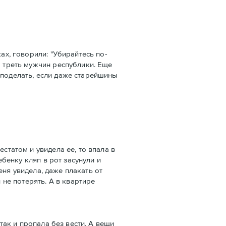
ах, говорили: "Убирайтесь по-
а треть мужчин республики. Еще
 поделать, если даже старейшины
статом и увидела ее, то впала в
ебенку кляп в рот засунули и
меня увидела, даже плакать от
 не потерять. А в квартире
так и пропала без вести. А вещи