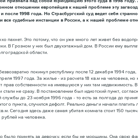
рой признала над собой юрисдикцию этого суда в 1998 году. 
лонном отношении европейцев к нашей проблеме эту загвозд
 после 1998 года. Но Страсбургский суд ведет себя странно
и все судебные инстанции в России, а к нашей проблеме отн
охо пахнет. Это потому, что он уже много лет живет без водоп
ики. В Грозном у них был двухэтажный дом. В России ему выпла
олгоградской области.
о безвозвратно покинул республику после 12 декабря 1994 года
еля 1997 года. За жилье - из расчета 18 кв.м на человека, но 
т прав собственности на имевшуюся у них там недвижимость. В
и стали не сразу. В постановлении был идиотский пункт, согла
службы до 23 ноября 1996 года - то есть за полгода до приня
ого пункта, случился дефолт. Реально деньги начали платить л
.м. Сегодня здесь даже самая убитая комната стоит 150 тысяч.
 рублей на человека.
о было принять за девочку, если бы не морщины. Она свою фа