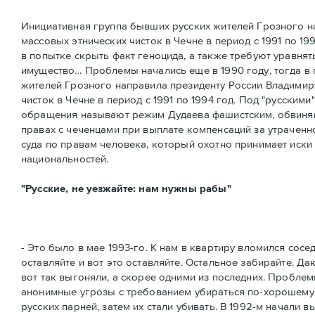
Инициативная группа бывших русских жителей Грозного н
массовых этнических чисток в Чечне в период с 1991 по 
в попытке скрыть факт геноцида, а также требуют уравнят
имущество… Проблемы начались еще в 1990 году, тогда в
жителей Грозного направила президенту России Владимир
чисток в Чечне в период с 1991 по 1994 год. Под "русски
обращения называют режим Дудаева фашистским, обвиняют 
правах с чеченцами при выплате компенсаций за утрачен
суда по правам человека, который охотно принимает иски
национальностей.
"Русские, не уезжайте: нам нужны рабы"
- Это было в мае 1993-го. К нам в квартиру вломился сос
оставляйте и вот это оставляйте. Остальное забирайте. Д
вот так выгоняли, а скорее одними из последних. Проблем
анонимные угрозы с требованием убираться по-хорошему. В
русских парней, затем их стали убивать. В 1992-м начали 