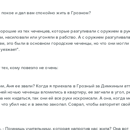
в покое и дал вам спокойно жить в Грозном?
хорошие из тех чеченцев, которые разгуливали с оружием в рук
и, насиловали или угоняли в рабство. А с оружием разгуливал
ам, это были в основном городские чеченцы, но что они могли
уезжает".
тех, кому повезло не очень:
и, Аня ее звали? Когда я приехала в Грозный за Димкиным атте
 ней ночью чеченцы вломились в квартиру, ее загнали в угол, р
на них кидаться, так они ей все руки искромсали. А она, когда 
 что убил нас и в землю закопал. Соврал, чтобы авторитет свой
а. - Помнишь учительницу, которая напротив нас жила? Она вот 