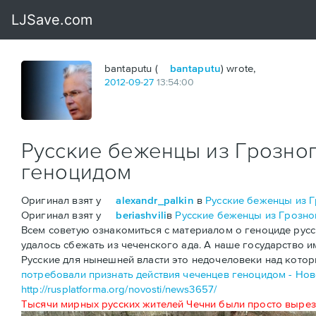
bantaputu (
bantaputu
) wrote,
2012
-
09
-
27
13:54:00
Русские беженцы из Грозног
геноцидом
Оригинал взят у
alexandr_palkin
в
Русские беженцы из Г
Оригинал взят у
beriashvili
в
Русские беженцы из Грозног
Всем советую ознакомиться с материалом о геноциде русск
удалось сбежать из чеченского ада. А наше государство 
Русские для нынешней власти это недочеловеки над котор
потребовали признать действия чеченцев геноцидом - Ново
http://rusplatforma.org/novosti/news3657/
Тысячи мирных русских жителей Чечни были просто вырез