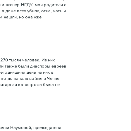
й инженер НГДУ, мои родители с
в доме всех убили, отца, мать и
ом нашли, но она уже
270 тысяч человек. Из них
ными также были диаспоры евреев
сегодняшний день из них в
что до начала войны в Чечне
нитарная катастрофа была не
Лидии Наумовой, председателя