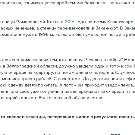
анизация, занимающаяся проблемами беженцев - не только рус
станицы Романовской. Когда в 20-е годы по всему Кавказу про
расных чеченцев, а станицу переименовали в Закан-юрт. В Зак
зволить мужа в 1996-м, когда он был уже одной ногой в рабст
 положено компенсации тем, кто покинул Чечню до войны? Ноль
х в Волгоградской области, дружно увидели один и тот же сон
ную очередь на квартиру, но потом они его потеряли. Случилос
 миллион триста рублей. С возвратом. До деноминации и дефо
юю одежду детям покупать. А потом им приходит уведомление, 
быть, они свое уже получили и их вычеркивают из очереди и л
 историй только в Волгоградской области сотни.
 это сделали чеченцы, потерявшие жилье в результате военн