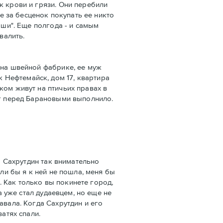
к крови и грязи. Они перебили
е за бесценок покупать ее никто
аши". Еще полгода - и самым
валить.
 на швейной фабрике, ее муж
 Нефтемайск, дом 17, квартира
ком живут на птичьих правах в
лг перед Барановыми выполнило.
о Сахрутдин так внимательно
ли бы я к ней не пошла, меня бы
. Как только вы покинете город,
а уже стал дудаевцем, но еще не
авала. Когда Сахрутдин и его
атях спали.