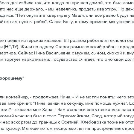
ела дня избила так, что когда он пришел домой, это был комо
 что нас еще держало, - мы надеялись продать квартиру. Но даж
адпись: "Не покупайте квартиры у Маши, они все равно будут н
йте: нам нужны рабы". Слава Богу, к тому времени мы успели с
ее предки из терских казаков. В Грозном работала технологом
 (НГДУ). Жили по адресу Старопромысловский район, городок
артира. Сейчас Нина Васильевна с мужем, сыном, снохой и вну
м торгует наркотиками. Государство считает, что оно свой до
-хорошему"
и контейнер, - продолжает Нина. - И не могли понять: чего эт
а мне кричит: "Нина, зайди на секунду, мне помощь нужна". Ес
стоит? - сказала мне Хава. - Вам осталось жить несколько часов
 знакомый чеченец был в селе Первомайском, Саид, который тогд
 нас эскортом до границы с Осетией. Хлебовозка тоже не отст
 по кузову. Мы еще потом несколько лет на простреленных кров