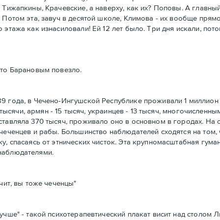
 Тижапкины, Крачевские, а наверху, как их? Поповы. А главны
Потом эта, завуч в десятой школе, Климова - их вообще прямо 
 этажа как изнасиловали! Ей 12 лет было. Три дня искали, пот
что Барановым повезло.
9 года, в Чечено-Ингушской Республике проживали 1 миллион 
4 тысячи, армян - 15 тысяч, украинцев - 13 тысяч, многочислен
тавляла 370 тысяч, проживало оно в основном в городах. На 
чеченцев и рабы. Большинство наблюдателей сходятся на том, 
у, спасаясь от этнических чисток. Эта крупномасштабная гума
наблюдателями.
чит, вы тоже чеченцы"
учше" - такой психотерапевтический плакат висит над столом 