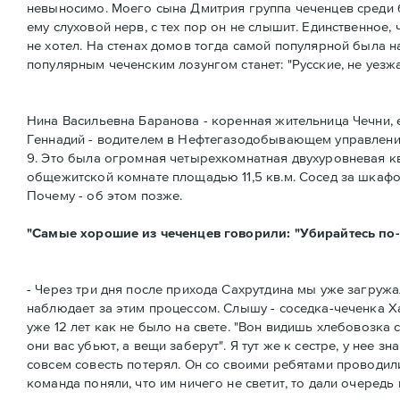
невыносимо. Моего сына Дмитрия группа чеченцев среди б
ему слуховой нерв, с тех пор он не слышит. Единственное,
не хотел. На стенах домов тогда самой популярной была н
популярным чеченским лозунгом станет: "Русские, не уезжа
Нина Васильевна Баранова - коренная жительница Чечни, 
Геннадий - водителем в Нефтегазодобывающем управлении
9. Это была огромная четырехкомнатная двухуровневая кв
общежитской комнате площадью 11,5 кв.м. Сосед за шкафо
Почему - об этом позже.
"Самые хорошие из чеченцев говорили: "Убирайтесь по
- Через три дня после прихода Сахрутдина мы уже загружал
наблюдает за этим процессом. Слышу - соседка-чеченка Хав
уже 12 лет как не было на свете. "Вон видишь хлебовозка 
они вас убьют, а вещи заберут". Я тут же к сестре, у нее
совсем совесть потерял. Он со своими ребятами проводили
команда поняли, что им ничего не светит, то дали очередь