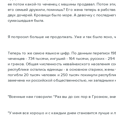
ее потом какой-то чеченец с машины продавал. Потом эти,
его семьей дружили, помнишь? Его жена теперь в рабстве. 
двух дочерей. Кровищи было море. А девочку с последнего
сумасшедшая была.
Я попросил больше не продолжать. Уже и так было ясно, 
Теперь то же самое языком цифр. По данным переписи 198
чеченцев - 734 тысячи, ингушей - 164 тысячи, русских - 29
и греков. Общая численность невайнахского населения сос
республике остались единицы - в основном старики, жены 
погибли 20 тысяч человек и 250 тысяч покинули республик
замечена ни российской общественностью, ни западными 
"Военные нам говорили: "Раз вы до сих пор в Грозном, зна
"У меня все хорошо и с каждым днем становится лучше и л