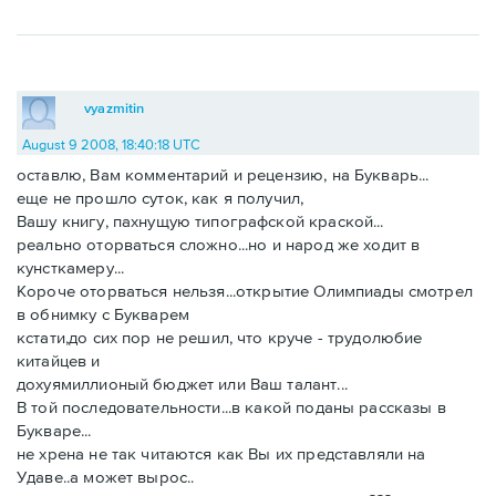
vyazmitin
August 9 2008, 18:40:18 UTC
оставлю, Вам комментарий и рецензию, на Букварь...
еще не прошло суток, как я получил,
Вашу книгу, пахнущую типографской краской...
реально оторваться сложно...но и народ же ходит в
кунсткамеру...
Короче оторваться нельзя...открытие Олимпиады смотрел
в обнимку с Букварем
кстати,до сих пор не решил, что круче - трудолюбие
китайцев и
дохуямиллионый бюджет или Ваш талант...
В той последовательности...в какой поданы рассказы в
Букваре...
не хрена не так читаются как Вы их представляли на
Удаве..а может вырос..