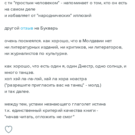
с тн "простым человеком" - напоминает о том, кто он есть
на самом деле
и избавляет от "народнических" иллюзий
другой
отзыв
на Букварь
очень посмеялся. как хорошо, что в Молдавии нет
ни литературных изданий, ни критиков, ни литераторов,
ни журналистов по культурке.
как хорошо, что есть один я, один Днестр, одно солнцэ, и
много танцэв.
хоп хэй ла-ла-лэй, хай ла хора ноастра
("разрешите пригласить вас на танец" - молд.)
и так далее.
между тем, устами незнающего глаголет истина
т.к. единственный критерий качества книги -
"начав читать, отложить не смог"