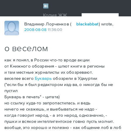
Владимир Лорченков (
blackabbat
) wrote,
2008
-
08
-
08
11:36:00
о веселом
как я понял, в России что-то вроде акции
от Книжного обозрения - шлют книги в регионы
и там местные журналисты их обозревают.
веселее всего
Букварь
обозрели в Удмуртии
("если бы я был редактором изд-ва, о никогда бы не
пустил
Букварь в печать" - цитата)
но ссылку куда-то запропастилась. и ведь
ничего не скажешь, и выебываться не надо -
когда говорит народ, - а это народ, однозначно, -
пушки и всякое интеллигентское говно пусть молчит.
вообще, это хорошо и полезно - как общение лоб в лоб