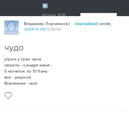
Владимир Лорченков (
blackabbat
) wrote,
2008
-
10
-
08
12:35:00
чудо
утром у трен. зала
лежали - ожидая меня -
5 монеток по 10 бань
все - решкой.
Вселенная - моя.