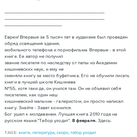
________________________________________
________________________________________
_______________________
Евреи! Впервые за 5 тысяч лет в иудаизме был проведен
обряд освящения здания,
мобильного телефона и порнофильма. Впервые - в этой
книге. Ее автор не получил
звание писателя по наследству от папы из Академии
кишиневских наук, и ему не
сменяли книгу за место буфетчика. Его не обучили писать
книги в лучшей школе Кишинева
№55, хотя таки да, он учился там. Он не объявил себя
писателем, как один наш
кишиневский мальчик - галеристом, он просто написал
книгу. Знайте - Завет кончился.
Бог ушел к молдаванам. Лучшая книга 2010 года на
русском языке."Табор уходит".
8 февраля.
Здесь.
TAGS:
книги
,
литература
,
скоро
,
табор уходит