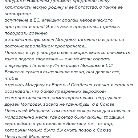
бандитом Николаем Дабижей, продавала нашу
капиталистическую родину и ее богатства, а также ее
неминуемое
вступление в ЕС, злейшим врагам человеческого
прогресса и рода! Эти гнусные предатели... стремясь
подорвать военную
и хозяйственную мощь Молдовы, активного игрока на
восточноевропейском пространстве...
Наконец, и тут у нас рука еле поворачивается описывать
такое подлое злодеяние — они мечтали сорвать
очередную Пятилетку Интеграции Молдовы в ЕС!
Всячески срывая выполнение плана, они делали все,
чтобы
отдалить Молдову от Европы! Особенно горько и страшно
осознавать, что банда презренных выродков-
«европротивленцев», замаскировавшись под лучших
друзей Молдовы, засела не где-нибудь, а в Союзе
Писателей Молдовы! Том самом священном для каждого
молдаванина месте, где всегда были сильны традиции
европейского устремления! Воистину, нет тех кар,
которыми можно было бы смыть позор с Союза
Писателей Молдовы!