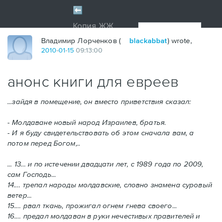
Владимир Лорченков (
blackabbat
) wrote,
2010
-
01
-
15
09:13:00
анонс книги для евреев
...зайдя в помещение, он вместо приветствия сказал:
- Молдаване новый народ Израилев, братья.
- И я буду свидетельствовать об этом сначала вам, а
потом перед Богом,..
... 13… и по истечении двадцати лет, с 1989 года по 2009,
сам Господь...
14.… трепал народы молдавские, словно знамена суровый
ветер...
15.… рвал ткань, прожигал огнем гнева своего...
16.… предал молдаван в руки нечестивых правителей и