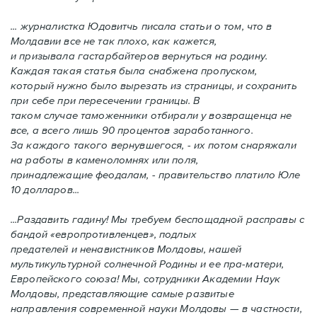
... журналистка Юдовитчь писала статьи о том, что в
Молдавии все не так плохо, как кажется,
и призывала гастарбайтеров вернуться на родину.
Каждая такая статья была снабжена пропуском,
который нужно было вырезать из страницы, и сохранить
при себе при пересечении границы. В
таком случае таможенники отбирали у возвращенца не
все, а всего лишь 90 процентов заработанного.
За каждого такого вернувшегося, - их потом снаряжали
на работы в каменоломнях или поля,
принадлежащие феодалам, - правительство платило Юле
10 долларов...
...Раздавить гадину! Мы требуем беспощадной расправы с
бандой «европротивленцев», подлых
предателей и ненавистников Молдовы, нашей
мультикультурной солнечной Родины и ее пра-матери,
Европейского союза! Мы, сотрудники Академии Наук
Молдовы, представляющие самые развитые
направления современной науки Молдовы — в частности,