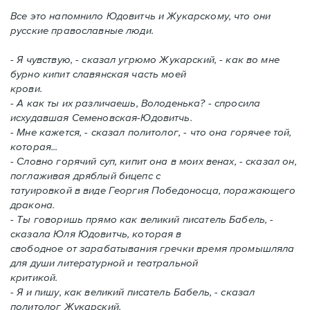
Все это напомнило Юдовитчь и Жукарскому, что они
русские православные люди.
- Я чувствую, - сказал угрюмо Жукарский, - как во мне
бурно кипит славянская часть моей
крови.
- А как ты их различаешь, Володенька? - спросила
исхудавшая Семеновская-Юдовитчь.
- Мне кажется, - сказал политолог, - что она горячее той,
которая...
- Словно горячий суп, кипит она в моих венах, - сказал он,
поглаживая дряблый бицепс с
татуировкой в виде Георгия Победоносца, поражающего
дракона.
- Ты говоришь прямо как великий писатель Бабель, -
сказала Юля Юдовитчь, которая в
свободное от зарабатывания гречки время промышляла
для души литературной и театральной
критикой.
- Я и пишу, как великий писатель Бабель, - сказал
политолог Жукарский.