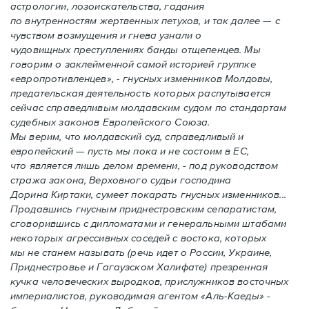
астрологии, лозоискательства, гадания
по внутренностям жертвенных петухов, и так далее — с
чувством возмущения и гнева узнали о
чудовищных преступлениях банды отщепенцев. Мы
говорим о заклейменной самой историей группке
«европротивленцев», - гнусных изменников Молдовы,
предательская деятельность которых распутывается
сейчас справедливым молдавским судом по стандартам
судебных законов Европейского Союза.
Мы верим, что молдавский суд, справедливый и
европейский — пусть мы пока и не состоим в ЕС,
что является лишь делом времени, - под руководством
стража закона, Верховного судьи господина
Дорина Киртаки, сумеет покарать гнусных изменников...
Продавшись гнусным приднестровским сепаратистам,
сговорившись с дипломатами и генеральными штабами
некоторых агрессивных соседей с востока, которых
мы не станем называть (речь идет о России, Украине,
Приднестровье и Гагаузском Халифате) презренная
кучка человеческих выродков, прислужников восточных
империалистов, руководимая агентом «Аль-Каеды» -