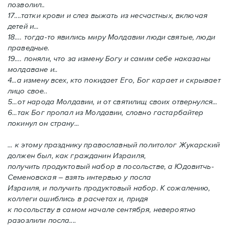
позволил..
17....татки крови и слез выжать из несчастных, включая
детей и...
18.… тогда-то явились миру Молдавии люди святые, люди
праведные.
19.… поняли, что за измену Богу и самим себе наказаны
молдаване и..
4...а измену всех, кто покидает Его, Бог карает и скрывает
лицо свое..
5...от народа Молдавии, и от святилищ своих отвернулся...
6...так Бог пропал из Молдавии, словно гастарбайтер
покинул он страну...
... к этому празднику православный политолог Жукарский
должен был, как гражданин Израиля,
получить продуктовый набор в посольстве, а Юдовитчь-
Семеновская – взять интервью у посла
Израиля, и получить продуктовый набор. К сожалению,
коллеги ошиблись в расчетах и, придя
к посольству в самом начале сентября, невероятно
разозлили посла....