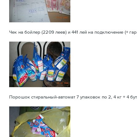
Чек на бойлер (2209 леев) и 441 лей на подключение (+ гар
Порошок стиральный-автомат 7 упаковок по 2, 4 кг + 4 б