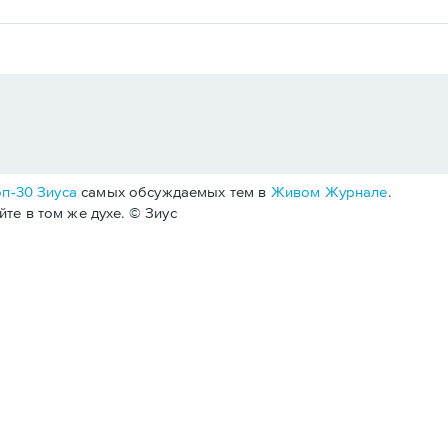
п-30 Зиуса
самых обсуждаемых тем в
Живом Журнале
.
те в том же духе. © Зиус