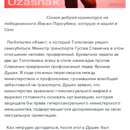
Самая добрая карикатура на
победоносного Йиржи Пароубека, которую я нашёл в
Сети
Любопытен объект, о который Тополанек решил
самоубиться. Министр транспорта Густав Сламечка в этом
отношении человек проверенный. Буквально недели за
две до Тополанека атаку в стиле камикадзе против
Сламечки предпринял профсоюзный лидер Яромир
Душек. В ходе сложных переговоров между
министерством и профсоюзами, грозившими всеобщей
забастовкой на транспорте, Душек заявил, что
министерство захвачено гомосексуальной мафией и
выразил готовность основать организацию, которая
защищала бы права гетеросаксуального министерского
меньшинства, подвергающегося дискриминации за свою
сексуальную ориентацию.
Как нетрудно догадаться, после этого Душек был