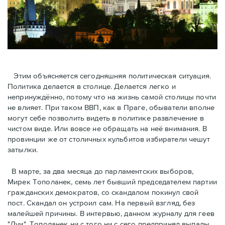
Этим объясняется сегодняшняя политическая ситуация.
Политика делается в столице. Делается легко и
непринуждённо, потому что на жизнь самой столицы почти
не влияет. При таком ВВП, как в Праге, обыватели вполне
могут себе позволить видеть в политике развлечение в
чистом виде. Или вовсе не обращать на неё внимания. В
провинции же от столичных кульбитов избиратели чешут
затылки.
В марте, за два месяца до парламентских выборов,
Мирек Тополанек, семь лет бывший председателем партии
гражданских демократов, со скандалом покинул свой
пост. Скандал он устроил сам. На первый взгляд, без
малейшей причины. В интервью, данном журналу для геев
"Луи", Тополанек ни с того ни с сего предпринял выпады