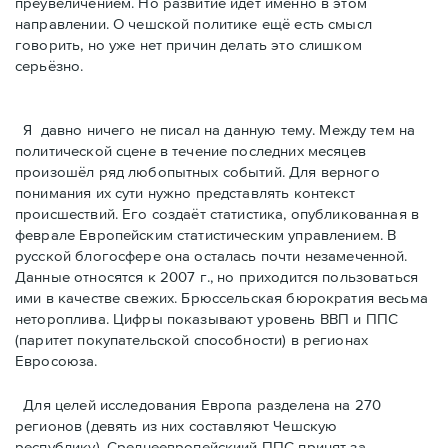
преувеличением. Но развитие идёт именно в этом
направлении. О чешской политике ещё есть смысл
говорить, но уже нет причин делать это слишком
серьёзно.
Я давно ничего не писал на данную тему. Между тем на
политической сцене в течение последних месяцев
произошёл ряд любопытных событий. Для верного
понимания их сути нужно представлять контекст
происшествий. Его создаёт статистика, опубликованная в
феврале Европейским статистическим управлением. В
русской блогосфере она осталась почти незамеченной.
Данные относятся к 2007 г., но приходится пользоваться
ими в качестве свежих. Брюссельская бюрократия весьма
нетороплива. Цифры показывают уровень ВВП и ППС
(паритет покупательскoй способности) в регионах
Евросоюза.
Для целей исследования Европа разделена на 270
регионов (девять из них составляют Чешскую
республику). Среднеевропейскиий ППС принят за