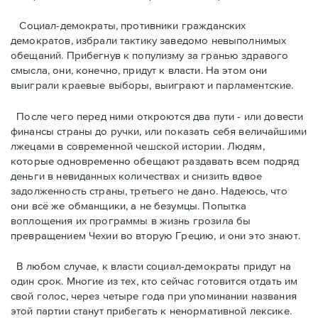
Cоциал-демократы, противники гражданских
демократов, избрали тактику заведомо невыполнимых
обещаний. Прибегнув к популизму за гранью здравого
смысла, они, конечно, придут к власти. На этом они
выиграли краевые выборы, выиграют и парламентские.
После чего перед ними откроются два пути - или довести
финансы страны до ручки, или показать себя величайшими
лжецами в современной чешской истории. Людям,
которые одновременно обещают раздавать всем подряд
деньги в невиданных количествах и снизить вдвое
задолженность страны, третьего не дано. Надеюсь, что
они всё же обманщики, а не безумцы. Попытка
воплощения их программы в жизнь грозила бы
превращением Чехии во вторую Грецию, и они это знают.
В любом случае, к власти социал-демократы придут на
один срок. Многие из тех, кто сейчас готовится отдать им
свой голос, через четыре года при упоминании названия
этой партии станут прибегать к ненормативной лексике.