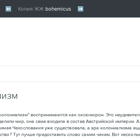
лизм
олониализм" воспринимаются как оксюморон. Это неудивитель
делили мир, она сама входила в состав Австрийской империи. 
симая Чехословакия уже существовала, а эра колониализма ещ
тво? Тут лучше предоставить слово самим чехам. Вот несколь