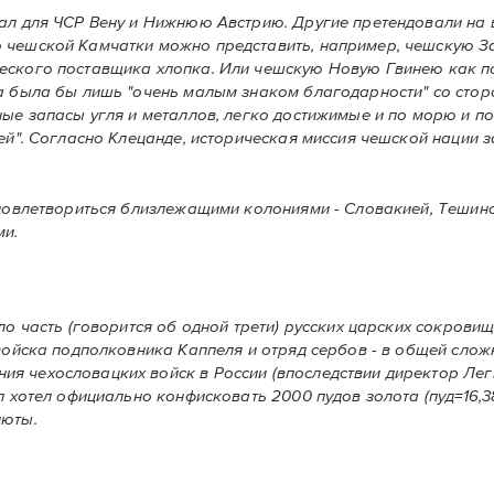
ал для ЧСР Вену и Нижнюю Австрию. Другие претендовали на 
 чешской Камчатки можно представить, например, чешскую За
ческого поставщика хлопка. Или чешскую Новую Гвинею как п
ка была бы лишь "очень малым знаком благодарности" со сто
ные запасы угля и металлов, легко достижимые и по морю и по
ией". Согласно Клецанде, историческая миссия чешской нации
довлетвориться близлежащими колониями - Словакией, Тешино
ми.
о часть (говорится об одной трети) русских царских сокрови
войска подполковника Каппеля и отряд сербов - в общей сложн
ия чехословацких войск в России (впоследствии директор Ле
п хотел официально конфисковать 2000 пудов золота (пуд=16,3
люты.