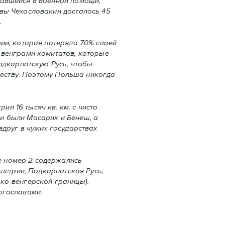
давшейся в военной помощи,
вы Чехословакии досталось 45
.
ии, которая потеряла 70% своей
 венграми комитатов, которые
одкарпатскую Русь, чтобы
честву. Поэтому Польша никогда
и 16 тысяч кв. км. с чисто
и были Масарик и Бенеш, а
вдруг в чужих государствах
 номер 2 содержались
встрии, Подкарпатская Русь,
ко-венгерской границы).
югославами.