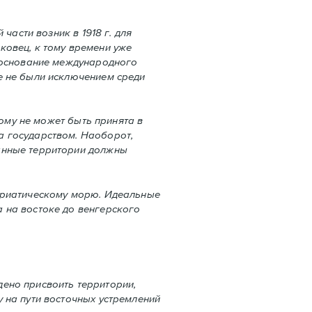
асти возник в 1918 г. для
ковец, к тому времени уже
обоснование международного
е не были исключeнием среди
ому не может быть принята в
а государством. Наоборот,
ванные территории должны
дриатическому морю. Идеальные
 на востоке до венгерского
ено присвоить территории,
 на пути восточных устремлений