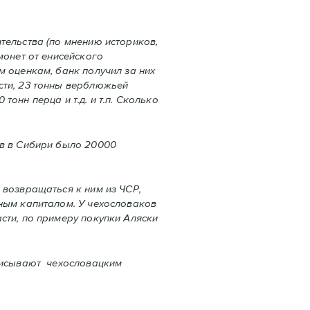
тельства (по мнению историков,
монет от енисейского
м оценкам, банк получил за них
сти, 23 тонны верблюжьей
тонн перца и т.д. и т.п. Сколько
ов в Сибири было 20000
 возвращаться к ним из ЧСР,
нным капиталом. У чехословаков
сти, по примеру покупки Аляски
иписывают чехословацким