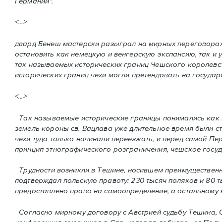
Германии".
<...>
двард Бенеш мастерски разыграл на мирных переговорах
остановить как немецкую и венгерскую экспансию, так и 
так называемых исторических границ Чешского королевст
исторических границ чехи могли претендовать на государс
<...>
Так называемые исторические границы понимались как п
земель короны св. Вацлава уже длительное время были с
чехи туда только начинали переезжать, и перед самой Пе
принцип этнографического розграничения, чешское госуд
Трудности возникли в Тешине, носившем преимущественно
подтверждал польскую правоту: 230 тысяч поляков и 80 т
предоставлено право на самоопределение, а остальному н
Согласно мирному договору с Австрией судьбу Тешина, С