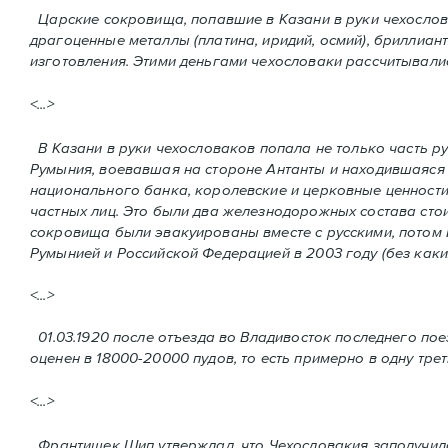
Царские сокровища, попавшие в Казани в руки чехослова
драгоценные металлы (платина, иридий, осмий), бриллиант
изготовления. Этими деньгами чехословаки рассчитывались
<...>
В Казани в руки чехословаков попала не только часть ру
Румыния, воевавшая на стороне Антанты и находившаяся 
национального банка, королевские и церковные ценности
частных лиц. Это были два железнодорожных состава сто
сокровища были эвакуированы вместе с русскими, потом 
Румынией и Российской Федерацией в 2003 году (без каки
<...>
01.03.1920 после отъезда во Владивосток последнего по
оценен в 18000-20000 пудов, то есть примерно в одну тре
<...>
Франтишек Шип утверждал, что Чеxословакия заполучила