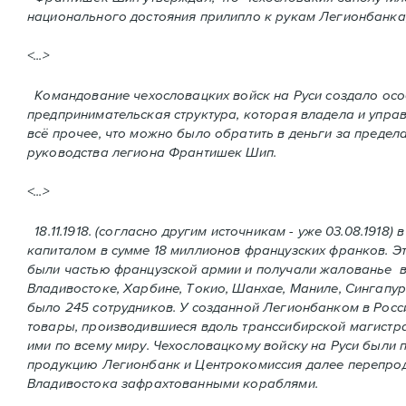
национального достояния прилипло к рукам Легионбанкa,
<...>
Командование чехословацких войск на Руси создало осo
предпринимательская структура, которая владела и упра
всё прочее, что можно было обратить в деньги за преде
руководства легиона Франтишек Шип.
<...>
18.11.1918. (согласно другим источникам - уже 03.08.1918
капиталом в сумме 18 миллионов французских франков. Эт
были частью французской армии и получали жалованье во
Владивостоке, Харбине, Токио, Шaнхае, Маниле, Сингапур
было 245 сотрудников. У созданной Легионбанком в Росс
товары, производившиеся вдоль транссибирской магистрал
ими по всему миру. Чехословацкому войску на Руси были 
продукцию Легионбaнк и Центрокомиссия далее перепрода
Владивостока зафрахтованными кораблями.