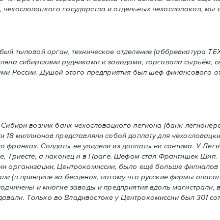
 чехословацкого государствa и отдельныx чехословакoв, мы о
бый тыловой орган, техническое отделение (аббревиатура ТЕ
вляла сибирскими рудниками и заводами, торговала сырьём, 
лами России. Душой этого предприятия был шеф финансового о
) в Сибири возник банк чехословацкого легиона (банк легионер
и 18 миллионов представляли собой доплату для чехословацки
 франках. Солдаты не увидели из доплаты ни сантима. У Ле
е, Триесте, а наконец и в Праге. Шефом стал Франтишек Шип.
ии организации, Центрокомиссии, было ещё больше филиалов
и (в принципе за бесценок, потому что русские фирмы опасал
подчинены и многие заводы и предприятия вдоль магистрали, 
вали. Только во Владивостоке у Центрокомиссии был 301 сот