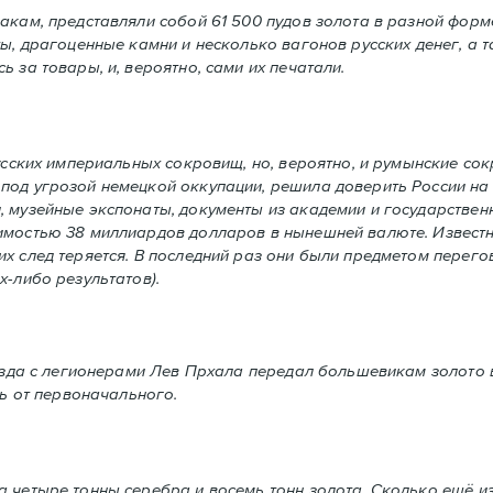
кам, представляли собой 61 500 пудов золота в разной форме
ы, драгоценные камни и несколько вагонов русcких денег, а т
 за товары, и, вероятно, сами их печатали.
сских империальных сокровищ, но, вероятно, и румынские со
под угрозой немецкой оккупации, решила доверить России на 
, музейные экспонаты, документы из академии и государствен
имостью 38 миллиардов долларов в нынешней валюте. Известн
их след теряется. В последний раз они были предметом перег
х-либо результатов).
езда с легионерами Лев Прхала передал большевикам золото в
ть от первоначального.
 четыре тонны серебра и восемь тонн золота. Сколько ещё и