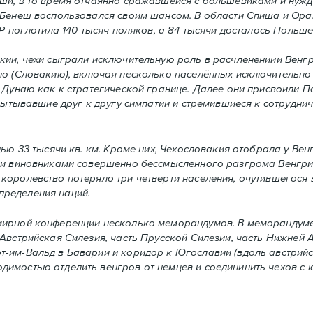
ьши, в то время отчаянно сражавшейся с большевиками и нуж
 Бенеш воспользовался своим шансом. В области Спиша и Ора
Р поглотила 140 тысяч поляков, а 84 тысячи досталось Польше
ии, чехи сыграли исключительную роль в расчленениии Венгр
ию (Словакию), включая несколько населённых исключительно
 Дунаю как к стратегической границе. Далее они присвоили П
спытывавшие друг к другу симпатии и стремившиеся к сотрудни
 33 тысячи кв. км. Кроме них, Чехословакия отобрала у Венгри
ыми виновниками совершенно бессмысленного разгрома Венгри
оролевство потеряло три четверти населения, очутившегося 
пределения наций.
ирной конференции несколько меморандумов. В меморандуме
Австрийская Силезия, часть Прусской Силезии, часть Нижней А
-им-Вальд в Баварии и коридор к Югославии (вдоль австрийс
имостью отделить венгров от немцев и соедининить чехов с 