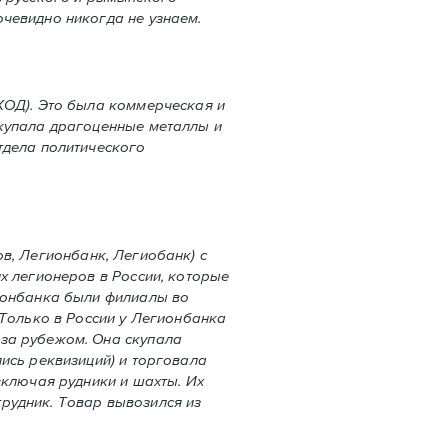
чевидно никогда не узнаем.
ХОД). Это была коммерческая и
скупала драгоценные металлы и
тдела политического
ов, Легионбанк, Легиобанк) с
х легионеров в России, которые
гионбанкa были филиалы во
 Только в России у Легионбанка
 за рубежом. Она скупала
ись реквизиций) и торговала
включая рудники и шахты. Их
рудник. Товар вывозился из