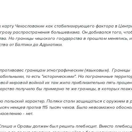
 карту Чехословакии как стабилизирующего фактора в Центр
угрозу распространения большевизма. Он добивался того, что
ва. Но границы чешского государства в прошлом менялись, и
тво от Балтики до Адриатики.
ротивовес границам этнографическим (языковым). Границы Ч
табильными, то есть "историческими". Но пограничные террит
рвой мировой войной их там жило приблизительно пять процен
арство получило бы примерно те же границы, в которых позж
 польский характер. Поляки стали защищаться с оружием в р
ысяч немцев против 115 тысяч чехов. Было невозможно обосно
аселению - нет.
пиша и Оравы должен был решить плебисцит. Вместо плебисци