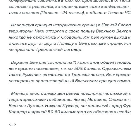
конференция союзников в Спа, которая добилась от Пол
согласия с решением, которое примет сама конференция.
тысяч поляков (Польше - 24 тысячи), в области Тешина ЧС
Игнорируя принцип исторических границ в Южной Словак
территории. Чехи отторгли в свою пользу Верхнюю Венгр
никогда не относились к Словакии. Им был нужен выход к
отделить друг от друга Польшу и Венгрию, две страны, и
не признала Трианонский договор.
Верхняя Венгрия состояла из 11 комитатов общей площадью
венгерским населением, т.е. на 50% больше. Однозначн
также Румыния, захватившая Трансильванию. Венгерское к
невзирая на провозглашённый Вильсоном принцип самоо
Министр иностранных дел Бенеш предложил парижской м
территориальные требования: Чехия, Моравия, Словакия, 
Верхняя Лужица, Нижняя Лужица, пограничный город Фурт
Коридoр шириной 50-60 километров он обосновал необход
<...>