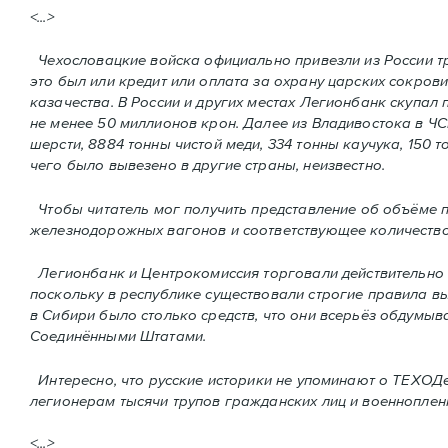
<...>
Чехословацкие войска официально привезли из России тр
это был или кредит или оплата за охрану царских сокров
казачества. В России и других местах Легионбанк скупал
не менее 50 миллионов крон. Далее из Владивостока в Ч
шерсти, 8884 тонны чистой меди, 334 тонны каучука, 150 то
чего было вывезено в другие страны, неизвестно.
Чтобы читатель мог получить представление об объёме 
железнодорожных вагонов и соответствующее количество 
Легионбанк и Центрокомиссия торговали действительно с
поскольку в республике существовали строгие правила в
в Сибири было столько средств, что они всерьёз обдумыв
Соединёнными Штатами.
Интересно, что русские историки не упоминают о ТЕХОД
легионерам тысячи трупов гражданских лиц и военноплен
<...>