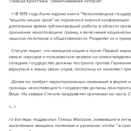
Томаша Кристлика "Замалчиваемая история":
<<В 1919 году была издана книга "Чехословацкое государс
"защиты наших прав" на парижской мирной конференции. 
длительное время публиковавший работы в области права
признания чехословацких границ и включения национальн
чешских политиков и общественности. Разделял их и през
Стегуле пишет, что немецкая нация и после Первой миров
семью народов и пользоваться правом на самоопределен
соседние государства должны построить против Германи
вернуться к языку своих отцов, поскольку их населяют п
Далее он требует территориальных изменений в форме с
границы чехословацкого государства должны простиратьс
Ваца. На севере Стегуле предъявлял претензии на часть С
<...>
го взгляды поддержал Томаш Масарик, заявивший в интер
населённые немцами, поляками и русинами, чтобы " в со