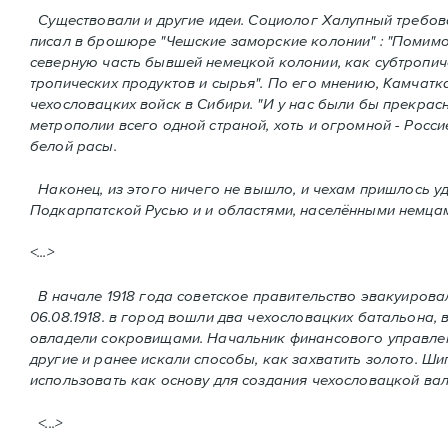
Существовали и другие идеи. Социолог Халупный требов
писал в брошюре "Чешские заморские колонии" : "Помимо
северную часть бывшей немецкой колонии, как субтропи
тропических продуктов и сырья". По его мнению, Камчат
чехословацких войск в Сибири. "И у нас были бы прекрас
метрополии всего одной страной, хоть и огромной - Росс
белой расы.
Наконец, из этого ничего не вышло, и чехам пришлось у
Подкарпатской Русью и и областями, населёнными немца
<...>
В начале 1918 года советское правительство эвакуировал
06.08.1918. в город вошли два чехословацких батальона, 
овладели сокровищами. Начальник финансового управлен
другие и ранее искали способы, как захватить золото. Ши
использовать как основу для создания чехословацкой ва
<...>