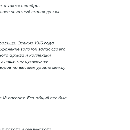
, а также серебро,
акже печaтный станок для их
кровища. Осенью 1916 года
хранение золотой запас своего
ного архива и коллекции
о лишь, что румынские
оворов на высшем уровне между
 18 вагонах. Его общий вес был
з русского и рымынского