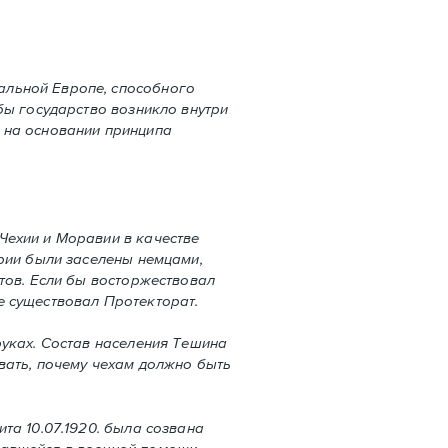
альной Европе, способного
бы государство возникло внутри
 на основании принципа
ехии и Моравии в качестве
ории были заселены немцами,
тов. Если бы восторжeствовал
е существовал Протекторат.
уках. Состав населения Тешина
вать, почему чехам должно быть
та 10.07.1920. была созвана