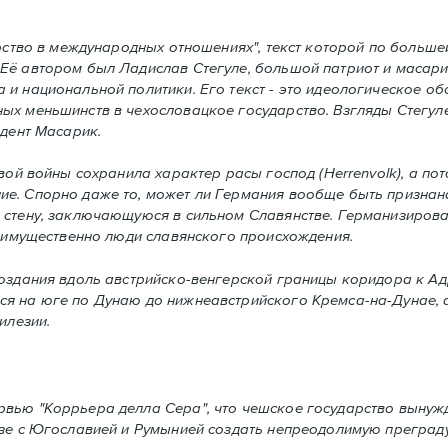
тво в международных отношениях", текст которой по большей ч
Её автором был Ладислав Стегуле, большой патриот и масари
 и национальной политики. Его текст - это идеологическое 
ых меньшинств в чехословацкое государство. Взгляды Стегул
идент Масарик.
ой войны сохранила характер расы господ (Herrenvolk), а пот
ие. Спорно даже то, может ли Германия вообще быть признан
и стену, заключающуюся в сильном Славянстве. Германизиро
реимущественно люди славянского происхождения.
оздания вдоль австрийско-венгерской границы коридора к А
я на юге по Дунaю до нижнеавстрийского Кремса-на-Дунае, а
илезии.
вью "Коррьера делла Сера", что чешское государство вынужд
юзе с Югославией и Румынией создать непреодолимую преграду