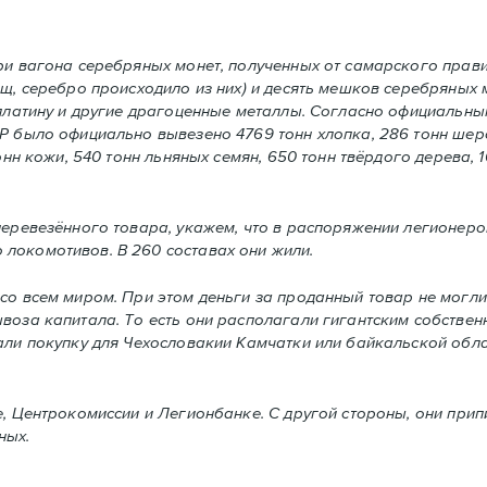
и вагона серебряных монет, полученных от самарского прави
ищ, серебро происходило из них) и десять мешков серебряных 
 платину и другие драгоценные металлы. Согласно официальны
СР было официально вывезено 4769 тонн хлопка, 286 тонн шер
нн кожи, 540 тонн льняных семян, 650 тонн твёрдого дерева, 10 
перевезённого товара, укажем, что в распоряжении легионер
локомотивов. В 260 составах они жили.
о всем миром. При этом деньги за проданный товар не могли
ывоза капиталa. То есть они располагали гигантским собстве
али покупку для Чехословакии Камчатки или байкальской обла
е, Центрокомиссии и Легионбанке. С другой стороны, они пр
ных.