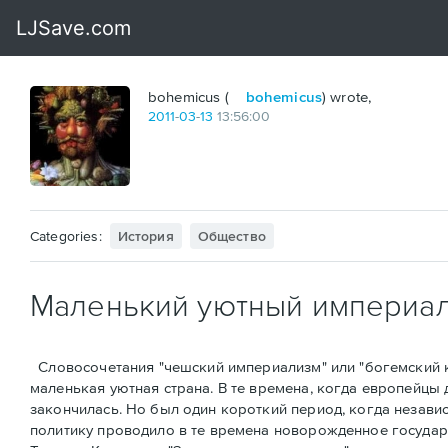
bohemicus (
bohemicus
) wrote,
2011
-
03
-
13
13:56:00
Categories:
История
Общество
Маленький уютный империа
Словоcoчетания "чешский империализм" или "богемский к
маленькая уютная страна. В те времена, когда европейцы 
закончилась. Но был один короткий период, когда незави
политику проводило в те времена новорожденное государс