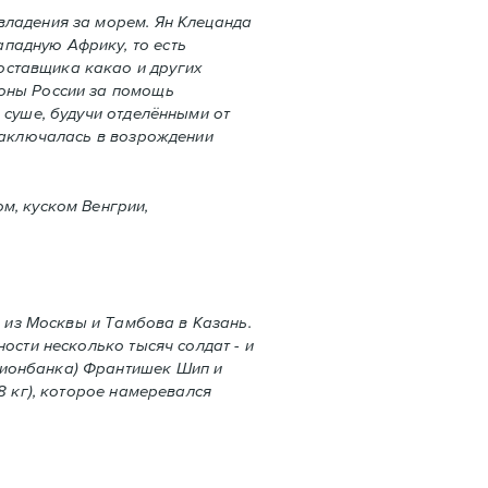
владения за морем. Ян Клецанда
падную Африку, то есть
оставщика какао и других
роны России за помощь
 суше, будучи отделёнными от
 заключалась в возрождении
м, куском Венгрии,
щ из Москвы и Тамбова в Казань.
ости несколько тысяч солдат - и
гионбанка) Франтишек Шип и
8 кг), которое намеревался