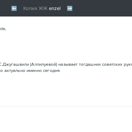
ote,
 С.Джугашвили (Аллилуевой) называет тогдашних советских рук
но актуально именно сегодня.