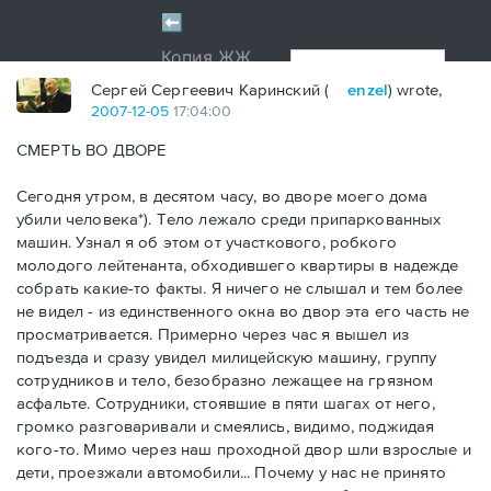
Сергей Сергеевич Каринский (
enzel
) wrote,
2007
-
12
-
05
17:04:00
СМЕРТЬ ВО ДВОРЕ
Сегодня утром, в десятом часу, во дворе моего дома
убили человека*). Тело лежало среди припаркованных
машин. Узнал я об этом от участкового, робкого
молодого лейтенанта, обходившего квартиры в надежде
собрать какие-то факты. Я ничего не слышал и тем более
не видел - из единственного окна во двор эта его часть не
просматривается. Примерно через час я вышел из
подъезда и сразу увидел милицейскую машину, группу
сотрудников и тело, безобразно лежащее на грязном
асфальте. Сотрудники, стоявшие в пяти шагах от него,
громко разговаривали и смеялись, видимо, поджидая
кого-то. Мимо через наш проходной двор шли взрослые и
дети, проезжали автомобили... Почему у нас не принято