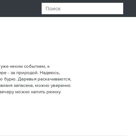
л уже неким событием, к
ре - за природой. Надеюсь,
ную бурю. Деревья раскачиваются,
овизия запасена, можно уверенно
 к вечеру можно налить рюмку