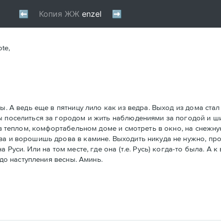
ote,
ы. А ведь еще в пятницу лило как из ведра. Выход из дома ста
ы поселиться за городом и жить наблюдениями за погодой и ши
ь в теплом, комфортабельном доме и смотреть в окно, на снеж
за и ворошишь дрова в камине. Выходить никуда не нужно, пр
 Руси. Или на том месте, где она (т.е. Русь) когда-то была. А
 до наступления весны. Аминь.