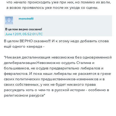
что начало происходить уже при них, но помимо их воли,
а вовсю проявилось уже после их ухода со сцены.
monstrofil
В целом верно сказано!
June 1 2011, 05:52:01 UTC
В целом ВЕРНО сказано!!! И к этому надо добавить слова
ещё одного камрада -
"Никакая десталинизация невозможна без одновременной
делиберализации.Невозможно осудить Сталина и
большевиков, не осудив предварительно либералов и
февралистов. И пока наши либералы не раскаятся в грехе
своих политических предшественников-изменников и в
своих собственных, у них не будет никакого права
рассуждать хоть о чем-то в русской истории - особенно в
религиозном ракурсе"