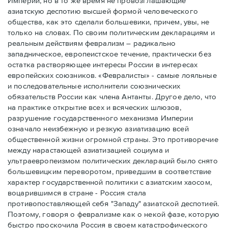
Империи, но в то же время не провозглашающие
азиатскую деспотию высшей формой человеческого
общества, как это сделали большевики, причем, увы, не
только на словах. По своим политическим декларациям и
реальным действиям феврализм – радикально
западническое, европеистское течение, практически без
остатка растворяющее интересы России в интересах
европейских союзников. «Февралисты» - самые лояльные
и последовательные исполнители союзнических
обязательств России как члена Антанты. Другое дело, что
на практике открытие всех и всяческих шлюзов,
разрушение государственного механизма Империи
означало неизбежную и резкую азиатизацию всей
общественной жизни огромной страны. Это противоречие
между нарастающей азиатизацией социума и
ультраевропеизмом политических деклараций было снято
большевицким переворотом, приведшим в соответствие
характер государственной политики с азиатским хаосом,
воцарившимся в стране - Россия стала
противопоставляющей себя "Западу" азиатской деспотией.
Поэтому, говоря о феврализме как о некой фазе, которую
быстро проскочила Россия в своем катастрофического