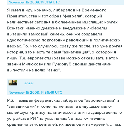
November 15 2008, 14:31:19 UTC
Я имел в иду, конечно, либералов из Временного
Правительства и тот образ "февраля", который
наличествует сегодня в более-менее мыслящих кругах.
Все-таки именно думские и внедумские либералы
вытащили замковый камень, они же создавали
идеологическую подготовку революции в политических
верхах. То, что случилось сразу же после, это уже другая
история, это и есть та самя "азиатизация", о которой я
пишу. Т.е. европеисты (разве можно отказывать в этом
звании Милюкову или Гучкову?) своими действиями
выпустили на волю "азию".
enzel
November 15 2008, 14:56:49 UTC
P.S. Называя февральских либералов "европеистами" и
"западниками" я конечно не имел в виду даже мало-
малейшую критику политического или государственного
устройства РИ "по умолчанию", а исключительно
сравнение этих деятелей, их идеалов и намерений, с тем,