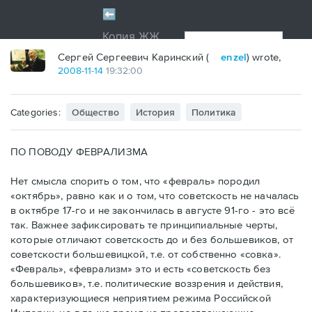
Сергей Сергеевич Каринский (
enzel
) wrote,
2008
-
11
-
14
19:32:00
Categories:
Общество
История
Политика
ПО ПОВОДУ ФЕВРАЛИЗМА
Нет смысла спорить о том, что «февраль» породил
«октябрь», равно как и о том, что советскость не началась
в октябре 17-го и не закончилась в августе 91-го - это всё
так. Важнее зафиксировать те принципиальные черты,
которые отличают советскость до и без большевиков, от
советскости большевицкой, т.е. от собственно «совка».
«Февраль», «феврализм» это и есть «советскость без
большевиков», т.е. политические воззрения и действия,
характеризующиеся неприятием режима Российской