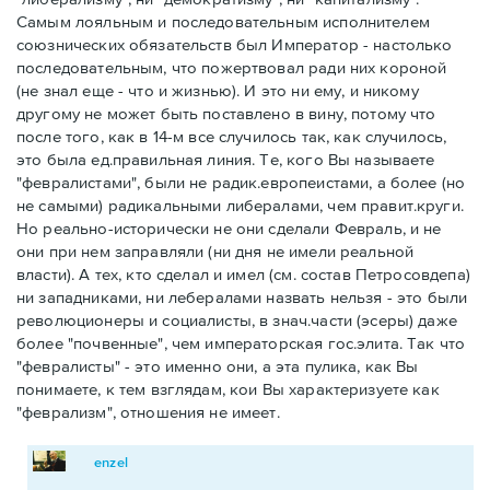
Самым лояльным и последовательным исполнителем
союзнических обязательств был Император - настолько
последовательным, что пожертвовал ради них короной
(не знал еще - что и жизнью). И это ни ему, и никому
другому не может быть поставлено в вину, потому что
после того, как в 14-м все случилось так, как случилось,
это была ед.правильная линия. Те, кого Вы называете
"февралистами", были не радик.европеистами, а более (но
не самыми) радикальными либералами, чем правит.круги.
Но реально-исторически не они сделали Февраль, и не
они при нем заправляли (ни дня не имели реальной
власти). А тех, кто сделал и имел (см. состав Петросовдепа)
ни западниками, ни лебералами назвать нельзя - это были
революционеры и социалисты, в знач.части (эсеры) даже
более "почвенные", чем императорская гос.элита. Так что
"февралисты" - это именно они, а эта пулика, как Вы
понимаете, к тем взглядам, кои Вы характеризуете как
"феврализм", отношения не имеет.
enzel