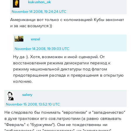
kukushon_ok
November 14 2008, 19:24:24 UTC
Американци вот только с колонизацией Кубы закончат
и за нас возьмутся ))
enzel
November 14 2008, 19:39:03 UTC
Ну да :). Хотя, возможен и иной сценарий. От
восстановления режима демократии переход к
режиму национальной диктатуры под флагом
предотвращения распада и превращения в открытую
колонию.
salery
November 15 2008, 13:52:10 UTC
Не следовало бы понимать "европеизм" и "западничество"
в духе трактовки его сов.патриотами (а равно связывать
"Февраль" с "буржуями"). Они не тождественны ни
"либерализму", ни "демократизму", ни "капитализму".