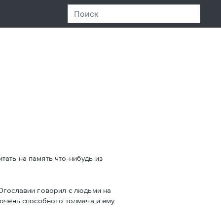
тать на память что-нибудь из
 Югославии говорил с людьми на
,очень способного толмача и ему