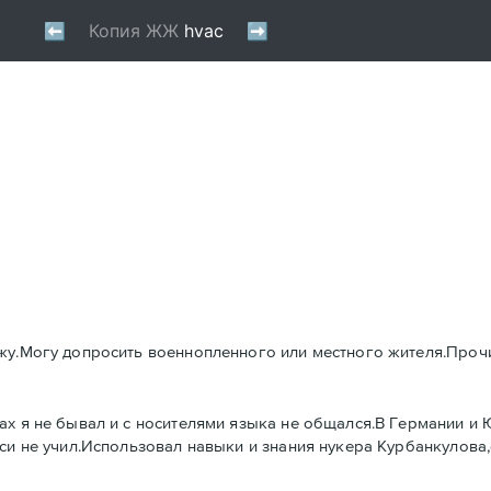
жу.Могу допросить военнопленного или местного жителя.Прочи
ах я не бывал и с носителями языка не общался.В Германии и
рси не учил.Использовал навыки и знания нукера Курбанкулова