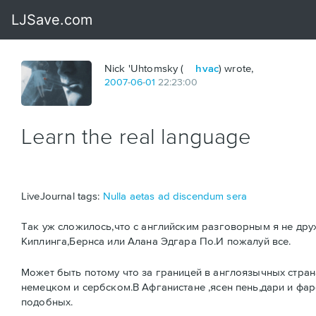
Nick 'Uhtomsky (
hvac
) wrote,
2007
-
06
-
01
22:23:00
Learn the real language
LiveJournal tags:
Nulla aetas ad discendum sera
Так уж сложилось,что с английским разговорным я не дру
Киплинга,Бернса или Алана Эдгара По.И пожалуй все.
Может быть потому что за границей в англоязычных стран
немецком и сербском.В Афганистане ,ясен пень,дари и фа
подобных.