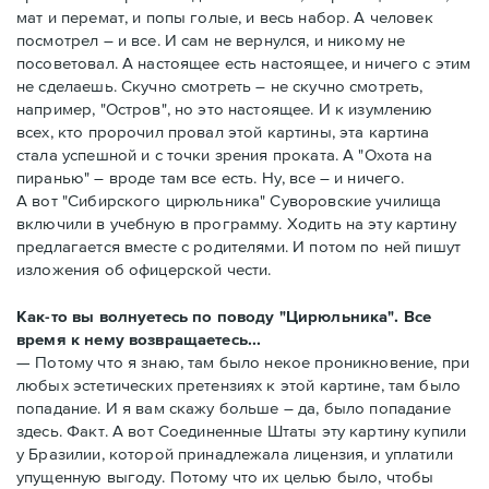
мат и перемат, и попы голые, и весь набор. А человек
посмотрел – и все. И сам не вернулся, и никому не
посоветовал. А настоящее есть настоящее, и ничего с этим
не сделаешь. Скучно смотреть – не скучно смотреть,
например, "Остров", но это настоящее. И к изумлению
всех, кто пророчил провал этой картины, эта картина
стала успешной и с точки зрения проката. А "Охота на
пиранью" – вроде там все есть. Ну, все – и ничего.
А вот "Сибирского цирюльника" Суворовские училища
включили в учебную в программу. Ходить на эту картину
предлагается вместе с родителями. И потом по ней пишут
изложения об офицерской чести.
Как-то вы волнуетесь по поводу "Цирюльника". Все
время к нему возвращаетесь...
— Потому что я знаю, там было некое проникновение, при
любых эстетических претензиях к этой картине, там было
попадание. И я вам скажу больше – да, было попадание
здесь. Факт. А вот Соединенные Штаты эту картину купили
у Бразилии, которой принадлежала лицензия, и уплатили
упущенную выгоду. Потому что их целью было, чтобы