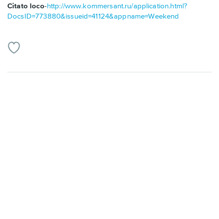
Citato loco
-
http://www.kommersant.ru/application.html?
DocsID=773880&issueid=41124&appname=Weekend