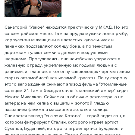
Санаторий "Узкое" находится практически у МКАД. Но это
совсем райское место. Там на прудах мужики ловят рыбу,
корпулентные женщины в цветастых купальниках и
панамках подставляют солнцу бока, а по тенистым
дорожкам гуляют семьи с детьми и воздушными
шариками. Прогуливаясь, они неизбежно упираются в
железную ограду, укрепленную молодыми людьми с
рациями, и, главное, в колонну сверкающих черным лаком
старых автомобилей немыслимой красоты. По ту сторону
этого заграждения снимают эпизод фильма "Утомленные
солнцем-2". Там в беседке стиля "сталинский ампир" сидит
Никита Михалков. Сейчас он в обличье режиссера, а не
актера: на нем кепка с вышитым золотой гладью
названием фильма и массивные золотые кольца.
Снимается эпизод "сна зэка Котова" – герой видит сон, в
котором фигурируют Сталин, которого играет артист
Суханов, Буденный, которого играет артист Булдаков, и
другие ответственные лица. Потом Котов проснется от