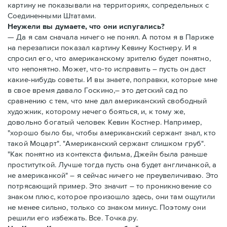
картину не показывали на территориях, сопредельных с
Соединенными Штатами.
Неужели вы думаете, что они испугались?
— Да я сам сначала ничего не понял. А потом я в Париже
на перезаписи показал картину Кевину Костнеру. И я
спросил его, что американскому зрителю будет понятно,
что непонятно. Может, что-то исправить – пусть он даст
какие-нибудь советы. И вы знаете, поправки, которые мне
в свое время давало Госкино,– это детский сад по
сравнению с тем, что мне дал американский свободный
художник, которому нечего бояться, и, к тому же,
довольно богатый человек Кевин Костнер. Например,
"хорошо было бы, чтобы американский сержант знал, кто
такой Моцарт". "Американский сержант слишком груб".
"Как понятно из контекста фильма, Джейн была раньше
проституткой. Лучше тогда пусть она будет англичанкой, а
не американкой" – я сейчас ничего не преувеличиваю. Это
потрясающий пример. Это значит – то проникновение со
знаком плюс, которое произошло здесь, они там ощутили
не менее сильно, только со знаком минус. Поэтому они
решили его избежать. Все. Точка.ру.