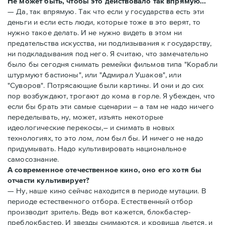
Не может быть, чтобы это действовало так впрямую...
— Да, так впрямую. Так что если у государства есть эти
деньги и если есть люди, которые тоже в это верят, то
нужно такое делать. И не нужно видеть в этом ни
предательства искусства, ни подлизывания к государству,
ни подкладывания под него. Я считаю, что замечательно
было бы сегодня снимать ремейки фильмов типа "Корабли
штурмуют бастионы", или "Адмирал Ушаков", или
"Суворов". Потрясающие были картины. И они и до сих
пор возбуждают, трогают до кома в горле. Я убежден, что
если бы брать эти самые сценарии – а там не надо ничего
переделывать, ну, может, изъять некоторые
идеологические перекосы,– и снимать в новых
технологиях, то это лом, лом был бы. И ничего не надо
придумывать. Надо культивировать национальное
самосознание.
А современное отечественное кино, оно его хотя бы
отчасти культивирует?
— Ну, наше кино сейчас находится в периоде мутации. В
периоде естественного отбора. Естественный отбор
производит зритель. Ведь вот кажется, блокбастер-
преблокбастер. И звезды снимаются, и кровища льется, и