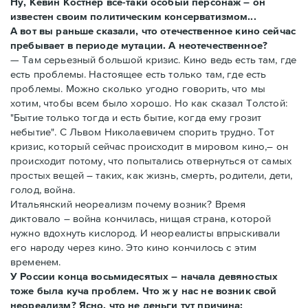
Ну, Кевин Костнер все-таки особый персонаж – он
известен своим политическим консерватизмом...
А вот вы раньше сказали, что отечественное кино сейчас
пребывает в периоде мутации. А неотечественное?
— Там серьезный большой кризис. Кино ведь есть там, где
есть проблемы. Настоящее есть только там, где есть
проблемы. Можно сколько угодно говорить, что мы
хотим, чтобы всем было хорошо. Но как сказал Толстой:
"Бытие только тогда и есть бытие, когда ему грозит
небытие". С Львом Николаевичем спорить трудно. Тот
кризис, который сейчас происходит в мировом кино,– он
происходит потому, что попытались отвернуться от самых
простых вещей – таких, как жизнь, смерть, родители, дети,
голод, война.
Итальянский неореализм почему возник? Время
диктовало – война кончилась, нищая страна, которой
нужно вдохнуть кислород. И неореалисты впрыскивали
его народу через кино. Это кино кончилось с этим
временем.
У России конца восьмидесятых – начала девяностых
тоже была куча проблем. Что ж у нас не возник свой
неореализм? Ясно, что не деньги тут причина: