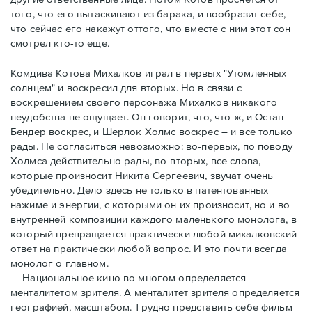
того, что его вытаскивают из барака, и вообразит себе,
что сейчас его накажут оттого, что вместе с ним этот сон
смотрел кто-то еще.
Комдива Котова Михалков играл в первых "Утомленных
солнцем" и воскресил для вторых. Но в связи с
воскрешением своего персонажа Михалков никакого
неудобства не ощущает. Он говорит, что, что ж, и Остап
Бендер воскрес, и Шерлок Холмс воскрес – и все только
рады. Не согласиться невозможно: во-первых, по поводу
Холмса действительно рады, во-вторых, все слова,
которые произносит Никита Сергеевич, звучат очень
убедительно. Дело здесь не только в патентованных
нажиме и энергии, с которыми он их произносит, но и во
внутренней композиции каждого маленького монолога, в
который превращается практически любой михалковский
ответ на практически любой вопрос. И это почти всегда
монолог о главном.
— Национальное кино во многом определяется
менталитетом зрителя. А менталитет зрителя определяется
географией, масштабом. Трудно представить себе фильм