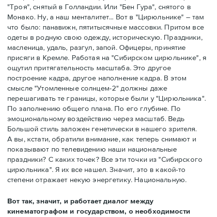
"Троя", снятый в Голландии. Или "Бен Гура", снятого в
Монако. Ну, а наш менталитет... Вот в "Цирюльнике" – там
что было: панавижн, пятитысячные массовки. Притом все
одеты в родную свою одежду, историческую. Праздники,
масленица, удаль, разгул, запой. Офицеры, принятие
присяги в Кремле. Работая на "Сибирском цирюльнике", я
ощутил притягательность масштаба. Это другое
построение кадра, другое наполнение кадра. В этом
смысле "Утомленные солнцем-2" должны даже
перешагивать те границы, которые были у "Цирюльника".
По заполнению общего плана. По его глубине. По
эмоциональному воздействию через масштаб. Ведь
Большой стиль заложен генетически в нашего зрителя.
А вы, кстати, обратили внимание, как теперь снимают и
показывают по телевидению наши национальные
праздники? С каких точек? Все эти точки из "Сибирского
цирюльника". Я их все нашел. Значит, это в какой-то
степени отражает некую энергетику. Национальную.
Вот так, значит, и работает диалог между
кинематографом и государством, о необходимости