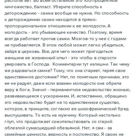
располагает. Во всем остальном это 100-процентное
ничтожество, балласт. Уберите способность к
деторождению - самка вообще не нужна. Но способность
к деторождению самки находится в прямо-
пропорциональном отношении к ее молодости. А
молодость - это убывающее качество. Поэтому, время
всегда работает против самки. Мозгов-то у нее с годами
не прибавляется. В этом любой может легко убедиться,
зайдя в церковь. Все, для чего может пригодиться
женщине ее жизненный опыт - это чтобы в старости
уверовать в Господа. Комментарии тут излишни. Так чему
же радоваться самке? Тому, что она стареет, теряя свое
единственное достояние? Нет, по понятным причинам, это
ее не радует, даже если взамен молодости она обрела
веру в бога. Значит - перманентное недовольство жизнью,
развивающееся с ускорением. И, естественно, обращено
это недовольство будет на то единственное существо,
которое, в принципе, согласно ее шизофренический бред
выслушивать. То есть на мужчину. Который настолько
глуп, что продолжает сожительствовать со старой
облезлой сумасшедшей обезьяной. Нет, я сам - за
семейные ценности, верность и постоянство. Я своих не