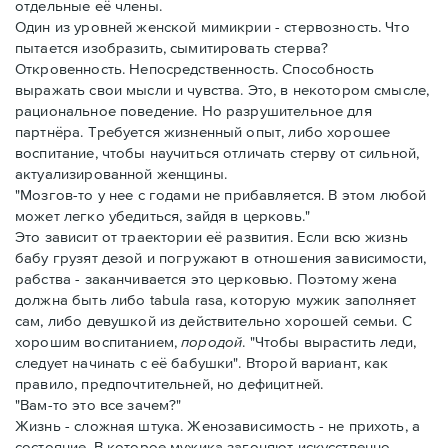
отдельные её члены.
Один из уровней женской мимикрии - стервозность. Что
пытается изобразить, сымитировать стерва?
Откровенность. Непосредственность. Способность
выражать свои мысли и чувства. Это, в некотором смысле,
рациональное поведение. Но разрушительное для
партнёра. Требуется жизненный опыт, либо хорошее
воспитание, чтобы научиться отличать стерву от сильной,
актуализированной женщины.
Мозгов-то у нее с годами не прибавляется. В этом любой
может легко убедиться, зайдя в церковь.
Это зависит от траектории её развития. Если всю жизнь
бабу грузят дезой и погружают в отношения зависимости,
рабства - заканчивается это церковью. Поэтому жена
должна быть либо tabula rasa, которую мужик заполняет
сам, либо девушкой из действительно хорошей семьи. С
хорошим воспитанием,
породой
. "Чтобы вырастить леди,
следует начинать с её бабушки". Второй вариант, как
правило, предпочтительней, но дефицитней.
Вам-то это все зачем?
Жизнь - сложная штука. Женозависимость - не прихоть, а
состояние. В которое мужика загоняют искусственно.