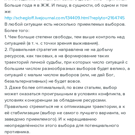
Больше года я в ЖЖ. И пишу, в сущности, об одном и том
же:
http://schegloff.livejournal.com/134409.html?replyto=2164745
В любой ситуации есть несколько приемлемых выборов.
Более того:
1. Чем больше степени свободы, тем выше контроль над
ситуацией (в т. ч. с точки зрения выживания).
2. Правильная стратегия направлена не на добычу
ресурсов, как таковых, а на формирование таких
траекторий личной судьбы, при которых число ситуаций с
большим числом разнообразных выборов будет велико, а
ситуаций с малым числом выборов (или, не дай Бог,
безальтернативных) не будет вовсе.
3. Даже более оптимальный, по всем статьям, выбор
может оказаться проигрышным в условиях конфликта, в
условиях конкуренции за обладание ресурсами.
Правильно стремиться не к оптимизации траектории, а к
её стабилизации (выбор не самого лучшего варианта, но
заведомо приемлемого). И к наращиванию
неопределённости этого выбора для потенциального
противника.