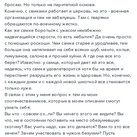
бросаю. Но только на паритетной основе.
Конечно, с самками работает и церковь, но это - военная
организация и там не забалуешь. Там с тварями
обращаются по-военному жестко.
Как же самке бороться с ужасом неизбежно
надвигащейся старости, то есть небытия? Да очень просто:
с помощью роскоши. Чем самка старее и уродливее, тем
больше она напяливает на себя всяких шуб, манто, колье,
лимузинов, салонов и прочей хуйни. А где она все это
берет? Известно: у самца, который дает ей это все,
надеясь, что самка удовлетворится хотя бы на время и
перестанет разрушать его жизнь и здоровье. Но, конечно,
с каждым днем и с каждой новой шмоткой все становится
только хуже.
В связи с этим у меня вопрос к тем из моих
соотечественников, которые в моем описании смогут
узнать себя:
Вы что - совсем ох...ли? Вы ничего этого не видите? Вы
что, не в состоянии поставить на место обезумевшую
скотину? Вас учить надо, как это делается? Вам-то это все
зачем? Зачем участвовать в чужом безумии? Пусть