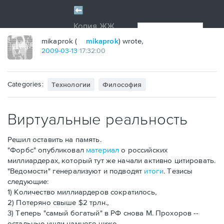
mikaprok (
mikaprok
) wrote,
2009
-
03
-
13
17:32:00
Categories:
Технологии
Философия
Виртуальные реальность
Решил оставить на память.
"Форбс" опубликовал
материал
о российских
миллиардерах, который тут же начали активно цитировать.
"Ведомости" генерализуют и подводят
итоги
. Тезисы
следующие:
1) Количество миллиардеров сократилось,
2) Потеряно свыше $2 трлн.,
3) Теперь "самый богатый" в РФ снова М. Прохоров --
остальные ушли намного ниже,