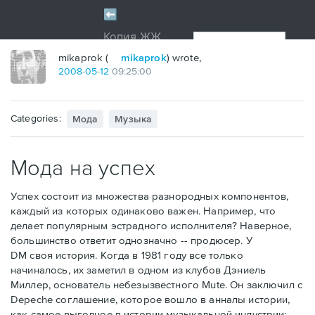
mikaprok (
mikaprok
) wrote,
2008
-
05
-
12
09:25:00
Categories:
Мода
Музыка
Мода на успех
Успех состоит из множества разнородных компонентов,
каждый из которых одинаково важен. Например, что
делает популярным эстрадного исполнителя? Наверное,
большинство ответит однозначно -- продюсер. У
DM своя история. Когда в 1981 году все только
начиналось, их заметил в одном из клубов Дэниель
Миллер, основатель небезызвестного Mute. Он заключил с
Depeche соглашение, которое вошло в анналы истории,
как самое выгодное в истории музыкальной индустрии: