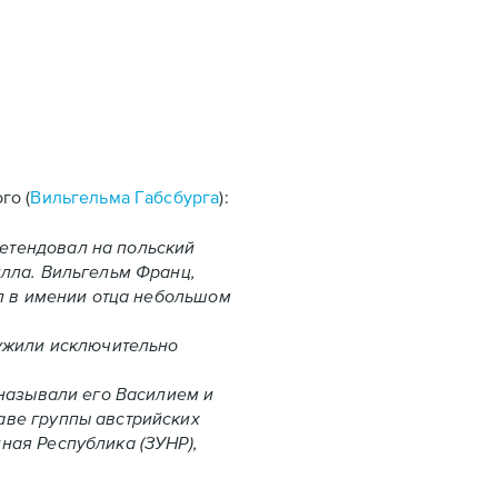
го (
Вильгельма Габсбурга
):
етендовал на польский
илла. Вильгельм Франц,
ил в имении отца небольшом
лужили исключительно
 называли его Василием и
аве группы австрийских
ная Республика (ЗУНР),