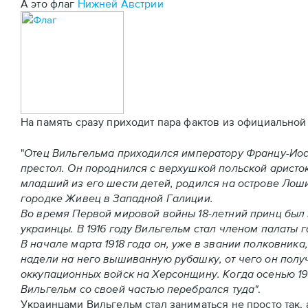
А это флаг
Нижней Австрии
На память сразу приходит пара фактов из официальной
"
Отец Вильгельма приходился императору Францу-Иос
престол. Он породнился с верхушкой польской аристо
младший из его шести детей, родился на острове Лоши
городке Живец в Западной Галиции.
Во время Первой мировой войны 18-летний принц был 
украинцы. В 1916 году Вильгельм стал членом палаты 
В начале марта 1918 года он, уже в звании полковни
надели на него вышиванную рубашку, от чего он пол
оккупационных войск на Херсонщину. Когда осенью 19
Вильгельм со своей частью перебрался туда"
.
Украинцами Вильгельм стал заниматься не просто так, 