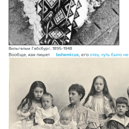
Вильгельм Габсбург, 1895-1948
Вообще, как пишет
bohemicus
, его
отец чуть было не