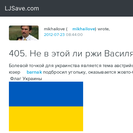
mikhailove (
mikhailove
) wrote,
2012
-
07
-
23
08:44:00
405. Не в этой ли ржи Васил
Болевой точкой для украинства является тема австрий
юзер
barnak
подбросил угольку, оказывается
жовто-
Флаг Украины