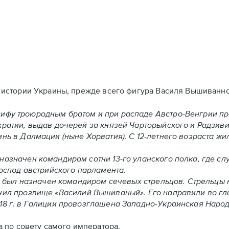
 истории Украины, прежде всего фигура Василя Вышиванно
ифу троюродным братом и при распаде Австро-Венгрии пр
кратии, выдав дочерей за князей Чарторыйского и Радзив
нь в Далмации (ныне Хорватия). С 12-летнего возраста ж
назначен командиром сотни 13-го уланского полка, где с
господ австрийского парламента.
ка, был назначен командиром сечевых стрельцов. Стрельцы
учил прозвище «Василий Вышиваный». Его направили во гл
18 г. в Галиции провозглашена Западно-Украинская Народ
а по совету самого императора.