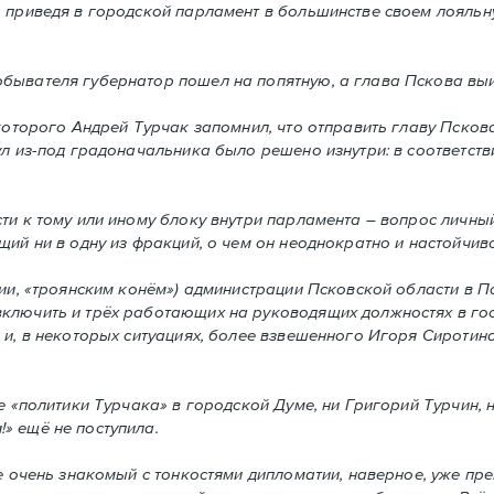
, приведя в городской парламент в большинстве своем лояльн
бывателя губернатор пошел на попятную, а глава Пскова вы
которого Андрей Турчак запомнил, что отправить главу Пскова
ул из-под градоначальника было решено изнутри: в соответст
ти к тому или иному блоку внутри парламента – вопрос личны
ий ни в одну из фракций, о чем он неоднократно и настойчиво
сии, «троянским конём») администрации Псковской области в П
включить и трёх работающих на руководящих должностях в го
 и, в некоторых ситуациях, более взвешенного Игоря Сиротина
е «политики Турчака» в городской Думе, ни Григорий Турчин, 
» ещё не поступила.
не очень знакомый с тонкостями дипломатии, наверное, уже пр