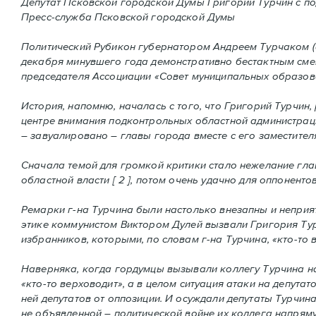
Депутат Псковской городской Думы Григорий Турчин с по
Пресс-служба Псковской городской Думы
Политический Рубикон губернатором Андреем Турчаком (а 
декабря минувшего года демонстративно бестактным сме
председателя Ассоциации «Совет муниципальных образован
История, напомню, началась с того, что Григорий Турчин
центре внимания подконтрольных областной администраци
– завуалировано – главы города вместе с его заместителя
Сначала темой для громкой критики стало нежелание гла
областной власти [ 2 ], потом очень удачно для оппоненто
Ремарки г-на Турчина были настолько внезапны и неприят
этике коммунистом Виктором Дулей вызвали Григория Тур
избранников, которыми, по словам г-на Турчина, «кто-то 
Наверняка, когда гордумцы вызывали коллегу Турчина на 
«кто-то верховодит», а в целом ситуация атаки на депут
ней депутатов от оппозиции. И осуждали депутаты Турчина
не объявленной – политической войне их коллега напряму