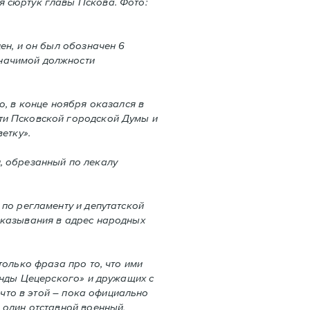
я сюртук главы Пскова. Фото:
ен, и он был обозначен 6
значимой должности
ю, в конце ноября оказался в
ти Псковской городской Думы и
етку».
, обрезанный по лекалу
 по регламенту и депутатской
сказывания в адрес народных
только фраза про то, что ими
манды Цецерского» и дружащих с
 что в этой – пока официально
 один отставной военный,