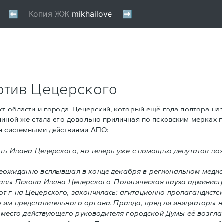
отив Цецерского
 области и города. Цецерский, который ещё года полтора наз
чиной же стала его довольно приличная по псковским мерках п
ен системными действиями АПО:
ить Ивана Цецерского, но теперь уже с помощью депутатов в
неожиданно всплывшая в конце декабря в региональном медиа
лавы Пскова Ивана Цецерского. Политическая пауза администр
т г-на Цецерского, закончилась: агитационно-пропагандистс
 им представительного органа. Правда, вряд ли инициаторы 
 вместо действующего руководителя городской Думы её возглав