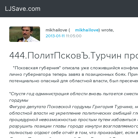
mikhailove (
mikhailove
) wrote,
2013
-
01
-
11
11:05:00
444.ПолитПсковЪ.Турчин пр
"Псковская губерния" описала уже сложившийся конфликт
лично губернатора теперь завяз в позиционных боях. При
потенциально опасный для областной власти, был пресеч
"
Спустя год администрация области вновь пытается смест
гордумы
Фигура депутата Псковской гордумы Григория Турчина, 
областной власти на укрепление политических амбиций г
процедурной невозможностью простым путем избавиться о
разрушить позиции главы города изнутри возглавляемого
полностью отдают себе отчёт в том, что произойдет, если