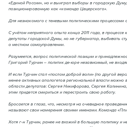
«Единой России», но и выиграл выборы в городскую Думу
позиционированную как «команда Цецерского».
Для незнакомого с теневыми политическими процессами о
С учётом неприятного опыта конца 2011 года, в процессе 
депутаты городской Думы, но не губернатор, выбивать ст
о местном самоуправлении.
Разумеется, вопрос политической позиции и принадлежнос
Григорий Турчин – политик де-юре независимый, не входящ
И если Турчин стал «послом доброй воли» (по другой вер
менее активных апологетов региональной власти можно 
области депутатов: Сергея Никифорова, Сергея Калинина,
этим придется смириться и перестроить свою работу.
Бросается в глаза, что, несмотря на очевидное проведени
называют свои намерения своими именами. Команда «Пли!
Хотя г-н Турчин, ранее не вхожий в большую политику и 