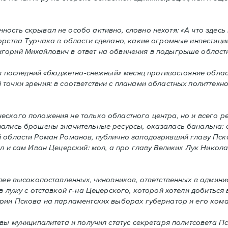
ость скрывал не особо активно, словно нехотя: «А что здесь
орства Турчака в области сделано, какие огромные инвестиции
игорий Михайлович в ответ на обвинения в подыгрыше област
: в последний «бюджетно-снежный» месяц противостояние обла
 точки зрения: в соответствии с планами областных политтех
еского положения не только областного центра, но и всего р
ались брошены значительные ресурсы, оказалась банальна: об
й области Роман Романов, публично заподозривший главу Пск
ал и сам Иван Цецерский: мол, а про главу Великих Лук Никол
олее высокопоставленных, чиновников, ответственных в админи
в лужу с отставкой г-на Цецерского, которой хотели добиться
рии Пскова на парламентских выборах губернатор и его коман
авы муниципалитета и получил статус секретаря политсовета 