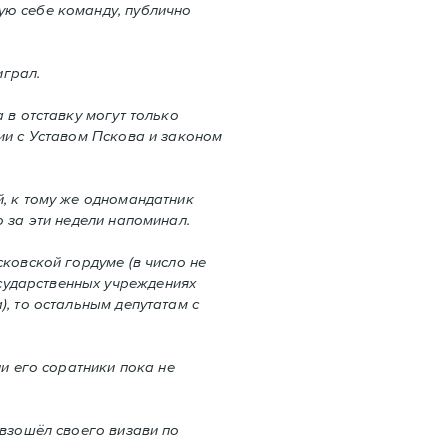
ую себе команду, публично
играл.
 в отставку могут только
вии с Уставом Пскова и законом
й, к тому же одномандатник
 за эти недели напоминал.
сковской гордуме (в число не
сударственных учреждениях
), то остальным депутатам с
ни его соратники пока не
евзошёл своего визави по