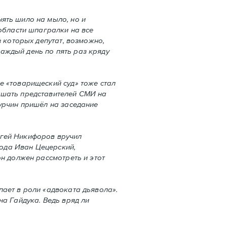
ять шило на мыло, но и
 области шпагралки на все
з которых депутат, возможно,
аждый день по пять раз кряду
е «товарищеский суд» тоже стал
ашать представителей СМИ на
Турчин пришёл на заседание
ргей Никифоров вручил
рода Иван Цецерский,
он должен рассмотреть и этот
пает в роли «адвоката дьявола».
на Гайдука. Ведь вряд ли