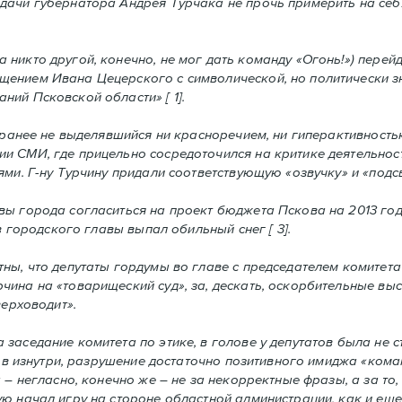
дачи губернатора Андрея Турчака не прочь примерить на себ
никто другой, конечно, не мог дать команду «Огонь!») перейд
щением Ивана Цецерского с символической, но политически 
ий Псковской области» [ 1].
, ранее не выделявшийся ни красноречием, ни гиперактивность
и СМИ, где прицельно сосредоточился на критике деятельнос
ми. Г-ну Турчину придали соответствующую «озвучку» и «подсв
вы города согласиться на проект бюджета Пскова на 2013 год
в городского главы выпал обильный снег [ 3].
ны, что депутаты гордумы во главе с председателем комитета
чина на «товарищеский суд», за, дескать, оскорбительные вы
верховодит».
заседание комитета по этике, в голове у депутатов была не с
атов изнутри, разрушение достаточно позитивного имиджа «ко
 – негласно, конечно же – не за некорректные фразы, а за то,
ю начал игру на стороне областной администрации, как и еще