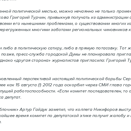
анной политической местью, можно нечаянно не только промен
скова Григорий Турчин, привыкнув получать из администрации
со всеми его нынешними проблемами, о существовании многих и
 перегруженных многими заботами региональных чиновников к
либо в политическую сатиру, либо в прямую потасовку. Тот ж
о позже, пресс-служба городской Думы не планировала пригл
Однако «другая сторона» журналистов пригласила: Григорий 
охновленный перспективой настоящей политической борьбы Се
ее как 15 августа (!) 2012 года оскорбил через СМИ глава го
пущей работоспособности. «Если комитет последователен, то 
а депутат.
лочник» Артур Гайдук заметил, что коллега Никифоров высту
айшее время комитет по депутатской этике получит жалобу и 
.