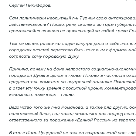
Сергей Никифоров.
Сам политически неопытный г-н Турчин свою ангажированн
действительность? Посмотрите, сколько за годы губернат
прямолинейно заявлял не признающий за собой греха Гр
Тем не менее, раскачка лодки изнутри дала о себе знать
городских властей перестало быть таковым с формальной
сотрясать саму городскую Думу.
Причина, почему на фоне непростого социально-экономич
городской Думы в целом и главы Пскова в частности оказ
председатель комитета по внутренней политике Псковско
в ответ эту точку зрения с попыткой иронии комментиров
вспомнили, тоже ведь – глава.
Ведомство того же г-на Романова, а также ряд других, б
политический блок, год назад несколько раз подряд село 
ответственного за поражение «Единой России» на террито
В итоге Иван Цецерский не только сохранил свой пост гл