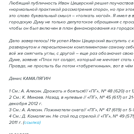
Любящий публичность Иван Цецерский решил поучаствова
«нормальной практикой рассмотрения спора», но при этом
это слово буквальный смысл – «толкать ногой». Я имел в в
городскую Думу не только депутатское обращения с прось
чтобы он был включен в план финансирования из городс
Дело завертелось! Не успел Иван Цецерский выступить с 
развернутом и пересыпанном комплиментами самому себе
всё же смягчить углы, с другой – еще раз обозначил сво
Думе, заявив: «Плох тот солдат, который не мечтает стат
Правда, не прослыть бы потом «табуреткиным», вот в чём
Денис КАМАЛЯГИН
1 См.: А. Алесин. Дрожать и бояться!// «ПГ», № 48 (620) от 
2 См.: К. Минаев. Назад, в нулевые // «ПГ», № 45 (617) от 2
декабря 2012 г.
3 См.: А. Алесин. Пожинатели снега// «ПГ», № 47 (619) от 5-
4 См.: Д. Камалягин. Не стой под стрелой // «ПГ», № 49 (571
2011 г. (
ссылка)