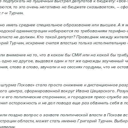
не подпускать на пушечный выстрел депутатов к бюджету: «Всё
ваются, то это очень негативно на бюджете сказывается», – с
г-н Турчин.
но иметь среднее специальное образование или высшее. А я м
городской администрации набираются по требованиям тарифно
алиста не должен. Кто такой депутат? Проводник между жителя
горий Турчин, искренне считая властью только исполнительную 
ли внимание на то, что в каком бы СМИ или на какой бы трибу
ь одно на другое, выдавая один и тот же однажды заученный 
я, слово в слово, звучали и на сессиях гордумы, что не оста
«штурма Пскова» стало просто снижение и дистанционное разр
ного центра, сформированной вокруг Ивана Цецерского. Разум
 и его политические сторонники, и городская пресс-служба з
нил осторожность и не дал повода еще раз обвинить себя в п
или поздно вопрос о захвате политической власти в Пскове вст
трации области, может стать именно Григорий Турчин. Выбирал
невелик.