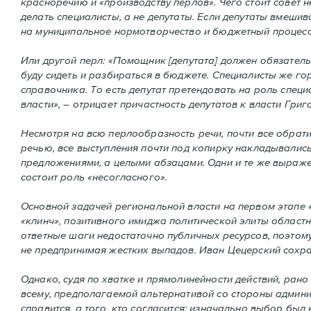
красноречию и «производству перлов». Чего стоит совет 
делать специалисты, а не депутаты. Если депутаты вмеши
на муниципальное нормотворчество и бюджетный процесс 
Или другой перл: «Помощник [депутата] должен обязатель
буду сидеть и разбираться в бюджете. Специалисты же 
справочника. То есть депутат претендовать на роль специ
власти», – отрицает причастность депутатов к власти Гри
Несмотря на всю перлообразность речи, почти все обрати
речью, все выступления почти под копирку накладывалис
предложениями, а целыми абзацами. Одни и те же выражени
состоит роль «несогласного».
Основной задачей региональной власти на первом этапе 
«клинч», позитивного имиджа политической элиты област
ответные шаги недостаточно публичных ресурсов, поэтому
не предпринимая жестких выпадов. Иван Цецерский сохра
Однако, судя по хватке и прямолинейности действий, рано 
всему, предполагаемой альтернативой со стороны админис
справится, а того, кто согласится: изначально выбор был 