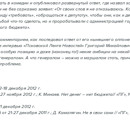
ть в комедии и опубликовал развернутый ответ, где назвал 
 не без сарказма заявил: «От своих слов я не отказываюсь. К
иду «требовать», «обращаться к депутату», чтобы они, как и д
бой что-то сделать, но и прорабатывали с администрацией го
кого бюджета».
комментарием, как последовал ответ от его нынешнего оппоне
 интервью «Псковской Ленте Новостей» Григорий Михайлович,
ю особую позицию и даже (наконец-то!) некие амбиции на неки
ь генералом». А что генералом – можно и маршалом стать, при
 проблема.
12-18 декабря 2012 г.
1-27 ноября 2012 г.; К. Минаев. Нет денег – нет бюджета// «ПГ»,
11 декабря 2012 г.
) от 21-27 декабря 2011 г.; Д. Камалягин. Не в свои сани // «ПГ»