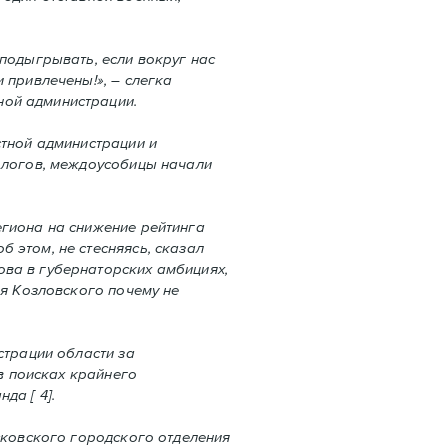
 подыгрывать, если вокруг нас
 привлечены!», – слегка
ной администрации.
стной администрации и
нологов, междоусобицы начали
егиона на снижение рейтинга
 этом, не стесняясь, сказал
ова в губернаторских амбициях,
ая Козловского почему не
страции области за
 в поисках крайнего
да [ 4].
Псковского городского отделения