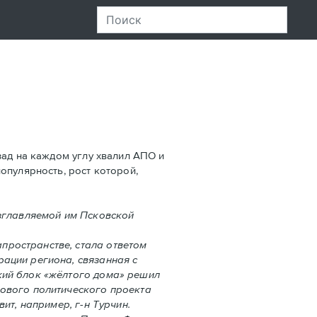
ад на каждом углу хвалил АПО и
опулярность, рост которой,
озглавляемой им Псковской
пространстве, стала ответом
ации региона, связанная с
кий блок «жёлтого дома» решил
нового политического проекта
ит, например, г-н Турчин.