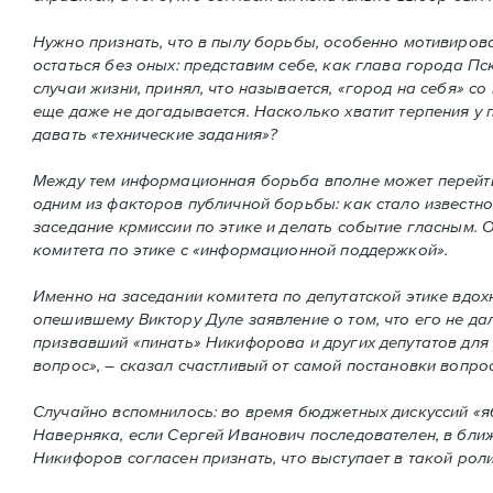
Нужно признать, что в пылу борьбы, особенно мотивиров
остаться без оных: представим себе, как глава города П
случаи жизни, принял, что называется, «город на себя» 
еще даже не догадывается. Насколько хватит терпения у
давать «технические задания»?
Между тем информационная борьба вполне может перейти 
одним из факторов публичной борьбы: как стало известн
заседание крмиссии по этике и делать событие гласным. 
комитета по этике с «информационной поддержкой».
Именно на заседании комитета по депутатской этике вд
опешившему Виктору Дуле заявление о том, что его не дал
призвавший «пинать» Никифорова и других депутатов для 
вопрос», – сказал счастливый от самой постановки вопрос
Случайно вспомнилось: во время бюджетных дискуссий «яб
Наверняка, если Сергей Иванович последователен, в ближ
Никифоров согласен признать, что выступает в такой роли