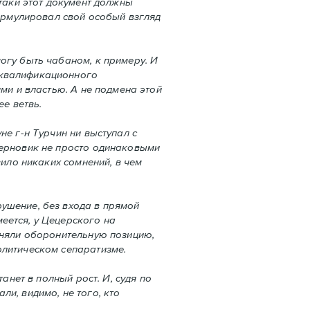
-таки этот документ должны
формулировал свой особый взгляд
огу быть чабаном, к примеру. И
-квалификационного
ми и властью. А не подмена этой
ее ветвь.
не г-н Турчин ни выступал с
черновик не просто одинаковыми
вило никаких сомнений, в чем
ушение, без входа в прямой
еется, у Цецерского на
аняли оборонительную позицию,
олитическом сепаратизме.
анет в полный рост. И, судя по
и, видимо, не того, кто