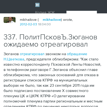
mikhailove (
mikhailove
) wrote,
2012
-
02
-
03
18:04:00
337. ПолитПсковЪ.Зюганов
ожидаемо отреагировал
Зюганов
отреагировал
звонком на
обращение
Н.Цветкова
, председателя облизбиркома: "Как стало
известно корреспонденту Псковской Ленты Новостей,
в телефонном разговоре Г.Зюганов объяснил главе
облизбиркома, что законных оснований для отказа в
регистрации списков КПРФ на муниципальных
выборах не было, так как 23 сентября 2011 года им
было подписано постановление X совместного
пленума ЦК и ЦКРК КПРФ «О делегировании
полномочий пленума партии региональным и местным
отделениям КПРФ по решению некоторых вопросов,