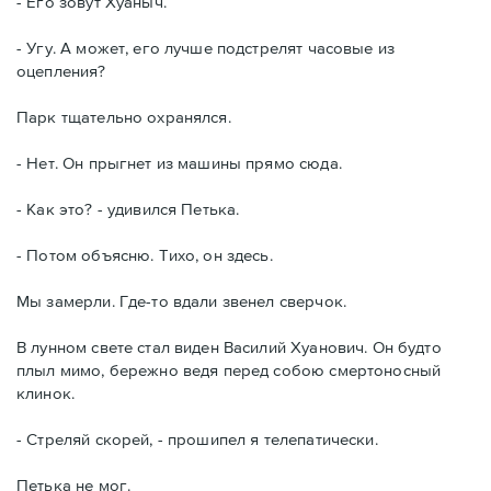
- Его зовут Хуаныч.
- Угу. А может, его лучше подстрелят часовые из
оцепления?
Парк тщательно охранялся.
- Нет. Он прыгнет из машины прямо сюда.
- Как это? - удивился Петька.
- Потом объясню. Тихо, он здесь.
Мы замерли. Где-то вдали звенел сверчок.
В лунном свете стал виден Василий Хуанович. Он будто
плыл мимо, бережно ведя перед собою смертоносный
клинок.
- Стреляй скорей, - прошипел я телепатически.
Петька не мог.