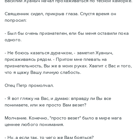
Василий Хуаныч начал прохаживаться по тесной каморке.
Священник сидел, прикрыв глаза. Спустя время он
попросил:
- Был бы очень признателен, ели бы меня оставили пока
одного.
- Не боюсь казаться дурачком, - заметил Хуаныч,
присаживаясь рядом. - Притом мне плевать на
признательность, Вы же в моих руках. Хватит с Вас и того,
что я щажу Вашу личную слабость.
Отец Петр промолчал.
- Я вот гляжу на Вас, и думаю: вправду ли Вы все
понимаете, или же просто Вам везет?
Молчание. Конечно, "просто везет" было в мире мага
ценнее любого понимания.
- Ну, а если так, то чего же Вам бояться?