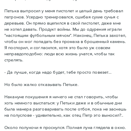
Петька выпросил у меня пистолет и целый день требовал
патронов. Усердно тренировался, сшибая сухие сучья с
деревьев. Он прямо вцепился в свой пистолет, даже мне
не хотел давать. Продукт войны. Мы до одурения играли
"настоящим футбольным мячом". Наконец, Петька захотел,
чтобы он мог попадать без промаха в брошенный камень.
Я поспорил, и согласился, хотя это было уж совсем
неправдоподобно: люди всю жизнь учатся, чтобы так
стрелять.
- Да лучше, когда надо будет, тебе просто повезет…
Но было жалко отказывать Петьке.
Накануне покушения я ничего не стал говорить, чтобы
хоть немного выспаться: у Петьки даже и в обычные дни
была манера разговаривать после отбоя, пока не заснешь
на полуслове - удивительно, как отец Петр это выносил?..
Около полуночи я проснулся. Полная луна глядела в окно.