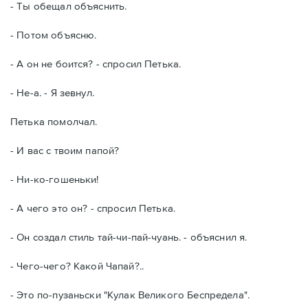
- Ты обещал объяснить.
- Потом объясню.
- А он не боится? - спросил Петька.
- Не-а. - Я зевнул.
Петька помолчал.
- И вас с твоим папой?
- Ни-ко-гошеньки!
- А чего это он? - спросил Петька.
- Он создал стиль тай-чи-пай-чуань. - объяснил я.
- Чего-чего? Какой Чапай?..
- Это по-пузаньски "Кулак Великого Беспредела".