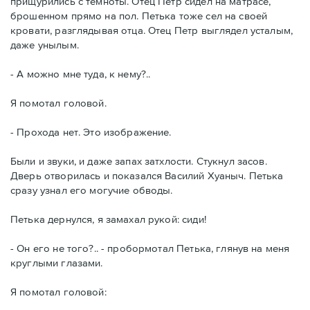
прищурились с темноты. Отец Петр сидел на матрасе,
брошенном прямо на пол. Петька тоже сел на своей
кровати, разглядывая отца. Отец Петр выглядел усталым,
даже унылым.
- А можно мне туда, к нему?..
Я помотал головой.
- Прохода нет. Это изображение.
Были и звуки, и даже запах затхлости. Стукнул засов.
Дверь отворилась и показался Василий Хуаныч. Петька
сразу узнал его могучие обводы.
Петька дернулся, я замахал рукой: сиди!
- Он его не того?.. - пробормотал Петька, глянув на меня
круглыми глазами.
Я помотал головой: