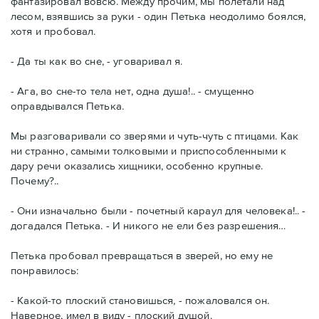
фантазировал вовсю. Между прочим, мы полетали над
лесом, взявшись за руки - один Петька неодолимо боялся,
хотя и пробовал.
- Да ты как во сне, - уговаривал я.
- Ага, во сне-то тела нет, одна душа!.. - смущенно
оправдывался Петька.
Мы разговаривали со зверями и чуть-чуть с птицами. Как
ни странно, самыми толковыми и приспособленными к
дару речи оказались хищники, особенно крупные.
Почему?..
- Они изначально были - почетный караул для человека!.. -
догадался Петька. - И никого не ели без разрешения…
Петька пробовал превращаться в зверей, но ему не
понравилось:
- Какой-то плоский становишься, - пожаловался он.
Наверное, имел в виду - плоский душой.