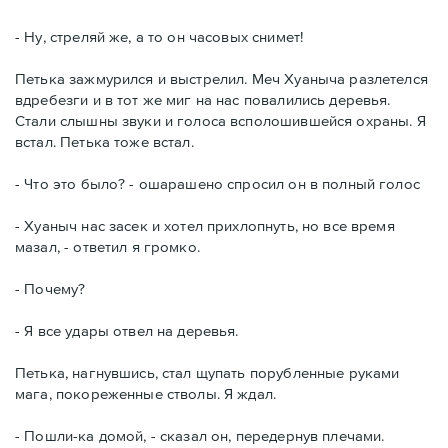
- Ну, стреляй же, а то он часовых снимет!
Петька зажмурился и выстрелил. Меч Хуаныча разлетелся
вдребезги и в тот же миг на нас повалились деревья.
Стали слышны звуки и голоса всполошившейся охраны. Я
встал. Петька тоже встал.
- Что это было? - ошарашено спросил он в полный голос
- Хуаныч нас засек и хотел прихлопнуть, но все время
мазал, - ответил я громко.
- Почему?
- Я все удары отвел на деревья.
Петька, нагнувшись, стал щупать порубленные руками
мага, покореженные стволы. Я ждал.
- Пошли-ка домой, - сказал он, передернув плечами.