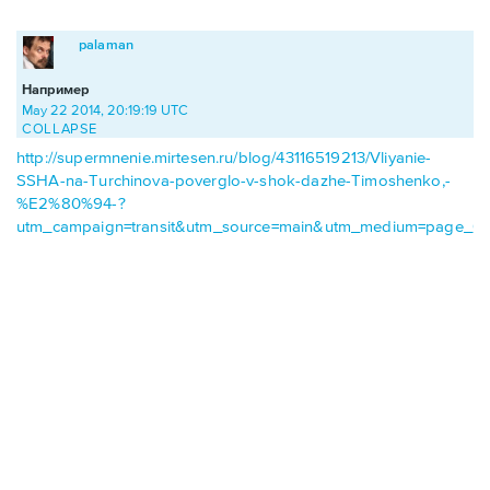
palaman
Например
May 22 2014, 20:19:19 UTC
COLLAPSE
http://supermnenie.mirtesen.ru/blog/43116519213/Vliyanie-
SSHA-na-Turchinova-poverglo-v-shok-dazhe-Timoshenko,-
%E2%80%94-?
utm_campaign=transit&utm_source=main&utm_medium=page_0