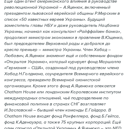
Ещё один агент американского влияния в руководстве
революционной Украиной – А.Яценюк, включенный
президентом львовской еврейской общины Р.Мирским в
список «50 известных евреев Украины». Будущий
заместитель главы НБУ и даже руководитель Нацбанка
Украины, начинал как консультант «Райффайзен банка»,
продолжил министром экономики в правление В.Ющенко,
был председателем Верховной рады и добрался до
кресла премьер – министра Украины. Член Хабад –
Любавич, А.Яценюк знаменит ещё и собственным фондом
«Открытая Украина», который курирует фонд Маршалла
«Германия – США», созданный под руководством члена
Хабад Н.Голдмана, соучредителя Всемирного еврейского
конгресса, президента Всемирной сионистской
организации. Кроме этого фонд А.Яценюка опекается
Chatham House или лондонским Королевским институтом
международных отношений, чьё подразделение по
финансовой политике в странах СНГ возглавляет
И.Заславский – бывший член команды Е.Гайдара. В
Chatham House входят фонд Рокфеллера, фонд Б.Гейтса,
фонд К.Аденауэра, а также 75 крупных корпораций. Ещё
один спонсор «Открытой Украины» А.Яценюка – это NED,