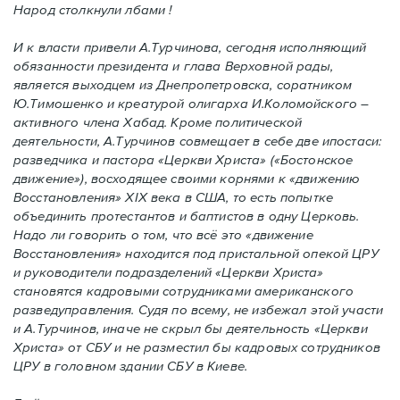
Народ столкнули лбами !
И к власти привели А.Турчинова, сегодня исполняющий
обязанности президента и глава Верховной рады,
является выходцем из Днепропетровска, соратником
Ю.Тимошенко и креатурой олигарха И.Коломойского –
активного члена Хабад. Кроме политической
деятельности, А.Турчинов совмещает в себе две ипостаси:
разведчика и пастора «Церкви Христа» («Бостонское
движение»), восходящее своими корнями к «движению
Восстановления» XIX века в США, то есть попытке
объединить протестантов и баптистов в одну Церковь.
Надо ли говорить о том, что всё это «движение
Восстановления» находится под пристальной опекой ЦРУ
и руководители подразделений «Церкви Христа»
становятся кадровыми сотрудниками американского
разведуправления. Судя по всему, не избежал этой участи
и А.Турчинов, иначе не скрыл бы деятельность «Церкви
Христа» от СБУ и не разместил бы кадровых сотрудников
ЦРУ в головном здании СБУ в Киеве.