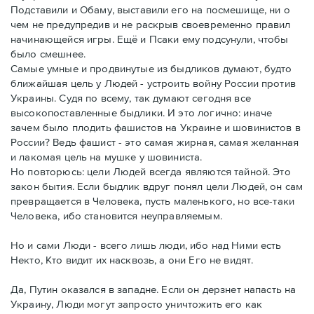
Подставили и Обаму, выставили его на посмешище, ни о
чем не предупредив и не раскрыв своевременно правил
начинающейся игры. Ещё и Псаки ему подсунули, чтобы
было смешнее.
Самые умные и продвинутые из быдликов думают, будто
ближайшая цель у Людей - устроить войну России против
Украины. Судя по всему, так думают сегодня все
высокопоставленные быдлики. И это логично: иначе
зачем было плодить фашистов на Украине и шовинистов в
России? Ведь фашист - это самая жирная, самая желанная
и лакомая цель на мушке у шовиниста.
Но повторюсь: цели Людей всегда являются тайной. Это
закон бытия. Если быдлик вдруг понял цели Людей, он сам
превращается в Человека, пусть маленького, но все-таки
Человека, ибо становится неуправляемым.
Но и сами Люди - всего лишь люди, ибо над Ними есть
Некто, Кто видит их насквозь, а они Его не видят.
Да, Путин оказался в западне. Если он дерзнет напасть на
Украину, Люди могут запросто уничтожить его как