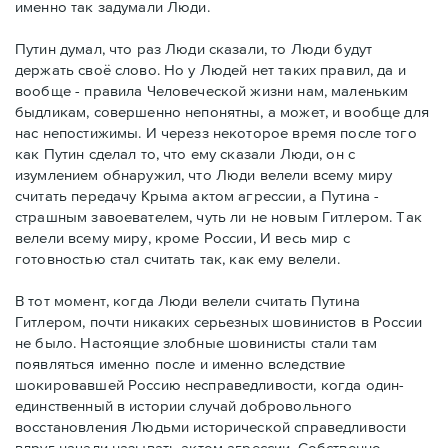
именно так задумали Люди.
Путин думал, что раз Люди сказали, то Люди будут
держать своё слово. Но у Людей нет таких правил, да и
вообще - правила Человеческой жизни нам, маленьким
быдликам, совершенно непонятны, а может, и вообще для
нас непостижимы. И черезз некоторое время после того
как Путин сделал то, что ему сказали Люди, он с
изумлением обнаружил, что Люди велели всему миру
считать передачу Крыма актом агрессии, а Путина -
страшным завоевателем, чуть ли не новым Гитлером. Так
велели всему миру, кроме России, И весь мир с
готовностью стал считать так, как ему велели.
В тот момент, когда Люди велели считать Путина
Гитлером, почти никаких серьезных шовинистов в России
не было. Настоящие злобные шовинисты стали там
появляться именно после и именно вследствие
шокировавшей Россию несправедливости, когда один-
единственный в истории случай добровольного
восстановления Людьми исторической справедливости
вдруг начали называть актом агрессии. Собственно,