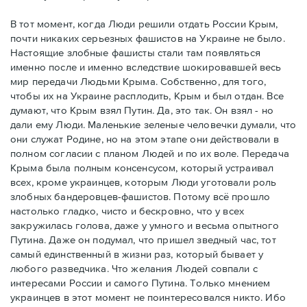
В тот момент, когда Люди решили отдать России Крым,
почти никаких серьезных фашистов на Украине не было.
Настоящие злобные фашисты стали там появляться
именно после и именно вследствие шокировавшей весь
мир передачи Людьми Крыма. Собственно, для того,
чтобы их на Украине расплодить, Крым и был отдан. Все
думают, что Крым взял Путин. Да, это так. Он взял - но
дали ему Люди. Маленькие зеленые человечки думали, что
они служат Родине, но на этом этапе они действовали в
полном согласии с планом Людей и по их воле. Передача
Крыма была полным консенсусом, который устраивал
всех, кроме украинцев, которым Люди уготовали роль
злобных бандеровцев-фашистов. Потому всё прошло
настолько гладко, чисто и бескровно, что у всех
закружилась голова, даже у умного и весьма опытного
Путина. Даже он подумал, что пришел зведный час, тот
самый единственный в жизни раз, который бывает у
любого разведчика. Что желания Людей совпали с
интересами России и самого Путина. Только мнением
украинцев в этот момент не поинтересовался никто. Ибо