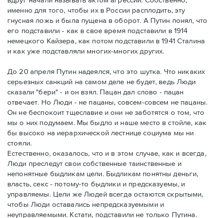
именно для того, чтобы их в России расплодить, эту
гнусная ложь и была пущена в оборот. А Путин понял, что
его подставили - как в свое время подставили в 1914
немецкого Кайзера, как потом подставили в 1941 Сталина
и как уже подставляли многих-многих других.
До 20 апреля Путин надеялся, что это шутка. Что никаких
серьезных санкций на самом деле не будет, ведь Люди
сказали "бери" - и он взял. Пацан дал слово - пацан
отвечает. Но Люди - не пацаны, совсем-совсем не пацаны.
Он не беспокоит тщеславие и они не заботятся о том, что
мы о них подумаем. Мы быдло и наше место в стойле, как
бы высоко на иерархической лестнице социума мы ни
стояли.
Естественно, оказалось, что и в этом случае, как и всегда,
Люди преследут свои собственные таинственные и
непонятные быдликам цели. Быдликам понятны деньги,
власть, секс - потому-то быдлики и предсказуемы, и
управляемы. Цели же Людей всегда остаются скрытыми,
чтобы Люди оставались непредсказуемыми и
неуправляемыми. Кстати, подставили не только Путина.