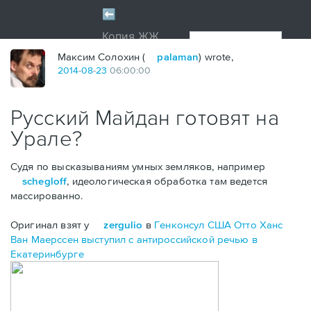
Максим Солохин (
palaman
) wrote,
2014
-
08
-
23
06:00:00
Русский Майдан готовят на
Урале?
Судя по высказываниям умных земляков, например
schegloff
, идеологическая обработка там ведется
массированно.
Оригинал взят у
zergulio
в
Генконсул США Отто Ханс
Ван Маерссен выступил с антироссийской речью в
Екатеринбурге