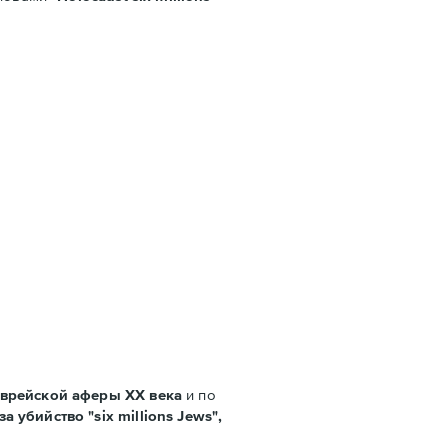
еврейской аферы ХХ века
и по
за убийство "
six millions Jews"
,