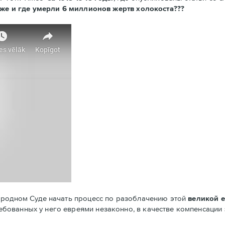
 же и где умерли 6 миллионов жертв холокоста???
ародном Суде начать процесс по разоблачению этой
великой 
бованных у него евреями незаконно, в качестве компенсации