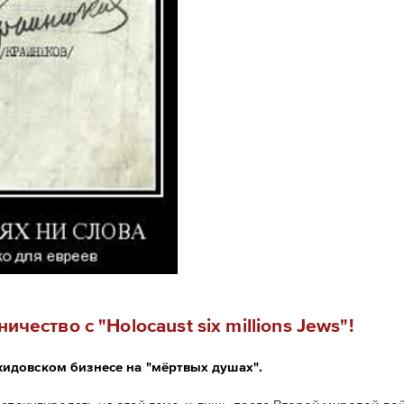
ество с "Holocaust six millions Jews"!
идовском бизнесе на "мёртвых душах".