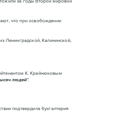
ичтожили за годы Второй мировой
нают, что при освобождении
 из Ленинградской, Калининской,
лейтенантом К. Крайнюковым
тысяч людей
".
дствии подтвердила бухгалтерия