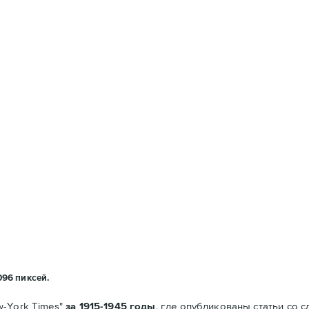
096 пиксей.
w-York Times"
за 1915-1945 годы
, где опубликованы статьи со 