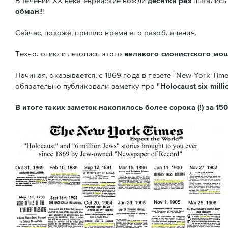
В течении ХХ века еврейские вожди
десятки раз
пытались 
обман
!!!
Сейчас, похоже, пришло время его разоблачения.
Технологию и летопись этого
великого сионистского мо
Начиная, оказывается, с 1869 года в гезете "New-York T
обязательно публиковали заметку про
"Holocaust six mill
В итоге таких заметок накопилось более сорока (!) за 150 