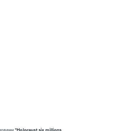
словами
"Holocaust six millions