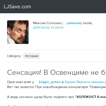
Максим Солохин (
palaman
) wrote,
2015
-
02
-
02
10:28:00
Category:
История
Сенсация! В Освенциме не б
Оригинал взят у
blagin_anton
в
Евреи! Верните немцам де
Вот так новость! При освобождении концлагеря "Освенцим"
А ведь сколько шуму было поднято про "
ХОЛОКОСТ 6 мил