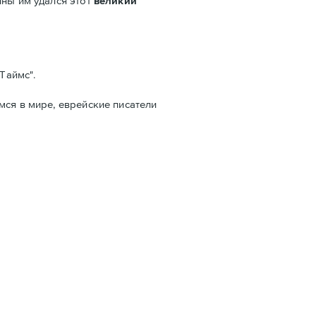
йны им удался этот
великий
Таймс".
мся в мире, еврейские писатели