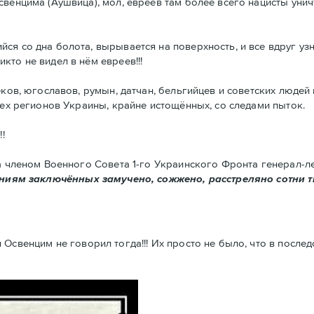
свенцима (Аушвица), мол, евреев там более всего нацисты ун
ся со дна болота, вырывается на поверхность, и все вдруг уз
то не видел в нём евреев!!!
еков, югославов, румын, датчан, бельгийцев и советских людей
сех регионов Украины, крайне истощённых, со следами пыток.
!
да членом Военного Совета 1-го Украинского Фронта генерал-
ниям заключённых замучено, сожжено, расстреляно
сотни 
 Освенцим не говорил тогда!!! Их просто не было, что в после