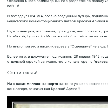
Особенно много воплей до сих пор раздаётся по поводу О
войны!
И вот вдруг ПРАВДА, словно воздушный пузырь, поднявший
нацистского концентрационного лагеря Красной Армией ник
Видели венгров, итальянцев, французов, чехословаков, гр
Витебской, Тульской и Московской областей, а также из в
Но никто при этом никаких евреев в "Освенциме" не видел!!
Более того, в документе, подписанном 29 января 1945 го
отдельной строкой записано, что в концлагере по
"показа
Сотни тысяч!
Ни о каких
миллионах жертв
никто из узников концлагеря
концлагеря, захваченная Красной Армией!