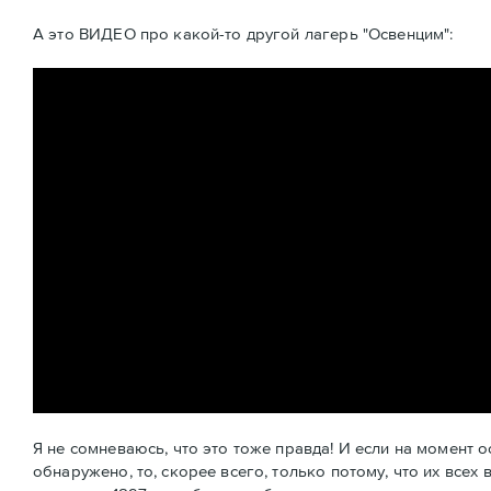
А это ВИДЕО про какой-то другой лагерь "Освенцим":
Я не сомневаюсь, что это тоже правда! И если на момент
обнаружено, то, скорее всего, только потому, что их все