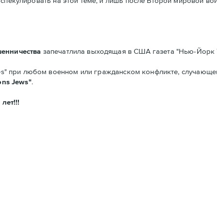
спекулировать на этой теме, и лишь после Второй мировой во
шенничества
запечатлила выходящая в США газета "Нью-Йорк 
imes" при любом военном или гражданском конфликте, случающе
ions Jews"
.
лет!!!