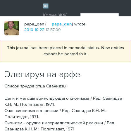
papa_gen (
papa_gen
) wrote,
2010
-
10
-
22
12:57:00
This journal has been placed in memorial status. New entries
cannot be posted to it.
Элегируя на арфе
Список трудов отца Сванидзы:
Цели и методы воинствующего сионизма / Ред. Сванидзе
К.Н. М.: Политиздат, 1971.
Очаг сионизма и агрессии / Ред. Сванидзе К.Н. М.:
Политиздат, 1971.
Сионизм - орудие империалистической реакции / Ред.
Сванидзе К.Н. М.: Политиздат, 1971