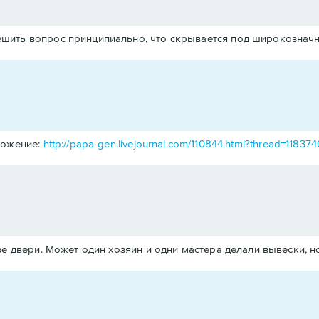
ешить вопрос принципиально, что скрывается под широкозначн
ложение:
http://papa-gen.livejournal.com/110844.html?thread=11837
ве двери. Может один хозяин и одни мастера делали вывески, но