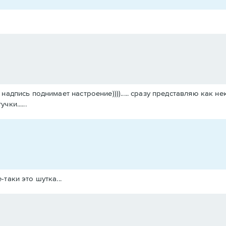
надпись поднимает настроение))))..... сразу представляю как 
ки......
-таки это шутка...