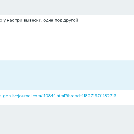
 у нас три вывески, одна под другой
pa-gen.livejournal.com/110844.html?thread=1182716#t1182716