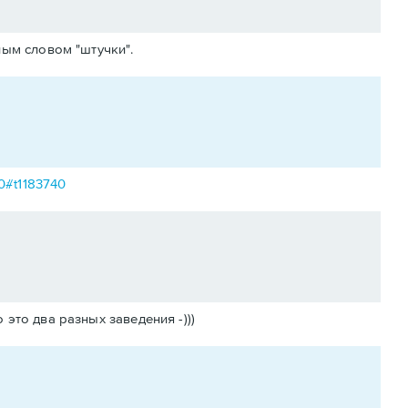
ым словом "штучки".
40#t1183740
 это два разных заведения -)))