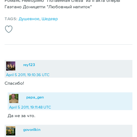
Романс Неморино "Потаенная слеза" из II акта оперы
Гаэтано Доницетти "Любовный напиток"
TAGS:
Душевное
,
Шедевр
rey123
April 5 2011, 19:10:36 UTC
Спасибо!
papa_gen
April 5 2011, 19:11:48 UTC
Да не за что.
govorilkin