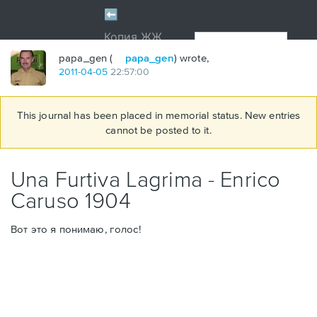
papa_gen (
papa_gen
) wrote,
2011
-
04
-
05
22:57:00
This journal has been placed in memorial status. New entries
cannot be posted to it.
Una Furtiva Lagrima - Enrico
Caruso 1904
Вот это я понимаю, голос!