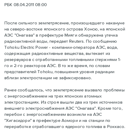
РБК 08.04.2011 08:00
После сильного землетрясение, произошедшего накануне
на северо-востоке японского острова Хонсю, на японской
АЭС "Онагава" в префектуре Мияги обнаружена утечка
радиоактивной воды, передает Reuters. По сообщению
Tohoku Electric Power - компании-оператора АЭС, вода,
содержащая радиоактивные вещества, вытекает из
резервуаров с отработанными топливными стержнями 1-
го и 2-го реакторов АЭС. В то же время, по словам
представителей Tohoku, повышения уровня радиации
вблизи электростанции не зафиксировано.
Ранее сообщалось, что землетрясение вызвало проблемы
с энергоснабжением на трех японских атомных
электростанциях. Из строя вышли два из трех источников
внешнего электроснабжения АЭС "Онагава". Кроме того,
перебои с энергоснабжением возникли на АЭС
"Хигасидори" в префектуре Аомори и на станции по
переработке отработавшего ядерного топлива в Роккасо.