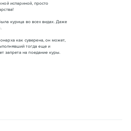
жной испариной, просто
арства!
ыла курица во всех видах. Даже
.
онарха как суверена, он может,
выполнявший тогда еще и
ет запрета на поедание куры.