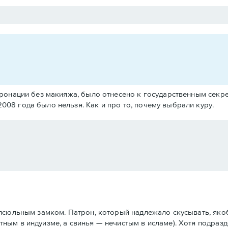
 коронации без макияжа, было отнесено к государственным сек
2008 года было нельзя. Как и про то, почему выбрали куру.
апсюльным замком. Патрон, который надлежало скусывать, як
ным в индуизме, а свинья — нечистым в исламе). Хотя подраз