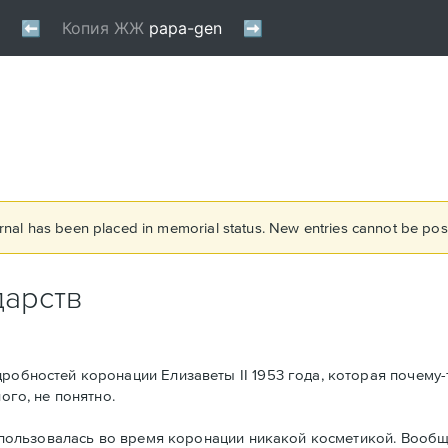
rnal has been placed in memorial status. New entries cannot be post
дарств
робностей коронации Елизаветы II 1953 года, которая почему-
ого, не понятно.
не пользовалась во время коронации никакой косметикой. Вообщ