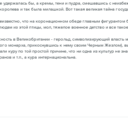
е удержалась бы, а кремы, тени и пудра, смешавшись с неизбе
королева и так была милашкой. Вот такая великая тайна госуд
щеизвестно, что на коронационном обеде главным фигурантом б
людам из этой птицы, мол, тяжелое военное детство и все такое
жность в Великобритании - герольд, символизирующий власть м
аного монарха, прикоснувшись к нему своим Черным Жезлом), 
и куру по той простой причине, что ни одна из культур не зна
ранов и т.п., а кура интернациональна.