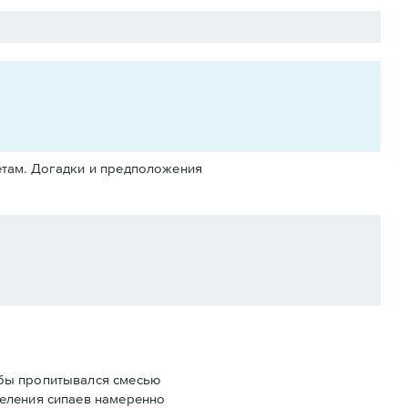
ретам. Догадки и предположения
обы пропитывался смесью
деления сипаев намеренно