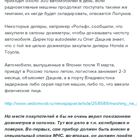
приходит около 300 автомобилей в день, если
радиоактивные машины продолжат поступать такими же
темпами, их негде будет складировать, опасается Лопунов.
Некоторые дилеры, например «Рольф», сообщили, что
закупили в салоны дозиметры, чтобы доказывать чистоту
автомобиля. Директор autodealer.ru Олег Дацкив знает,
что с той же целью дозиметры закупали дилеры Honda и
Toyota.
Автомобили, выпущенные в Японии после 11 марта,
приедут в Россию только летом, логистика занимает 2-3
месяца, объясняет Дацкив, а в порту Владивостока
задержана либо серая партия машин, либо то, что ввезли
физические лица.
http://www.vedomosti.ru/newspaper/article/258589/mashiny_ne
На месте покупателей я бы не очень верил показаниям
дозиметров в салонах. Тут все дело в т.н. калибровке и
поверке. Во-первых, сам прибор должен быть внесен в
специальный список МЧС, во-вторых, он должен пройти