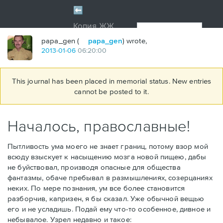
papa_gen (
papa_gen
) wrote,
2013
-
01
-
06
06:20:00
This journal has been placed in memorial status. New entries
cannot be posted to it.
Началось, православные!
Пытливость ума моего не знает границ, потому взор мой
всюду взыскует к насыщению мозга новой пищею, дабы
не буйствовал, производя опасные для общества
фантазмы, обаче пребывал в размышлениях, созерцаниях
неких. По мере познания, ум все более становится
разборчив, капризен, я бы сказал. Уже обычной вещью
его и не усладишь. Подай ему что-то особенное, дивное и
небывалое. Узрел недавно и такое: