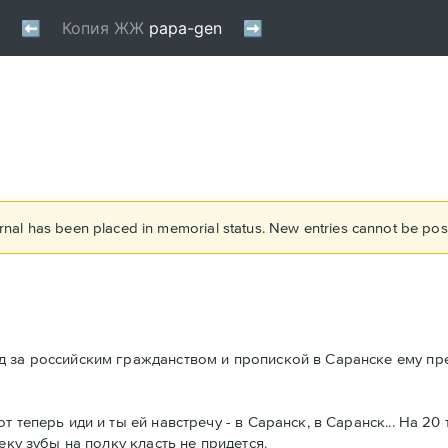
rnal has been placed in memorial status. New entries cannot be post
д за российским гражданством и пропиской в Саранске ему пр
теперь иди и ты ей навстречу - в Саранск, в Саранск... На 20 
еку зубы на полку класть не придется.