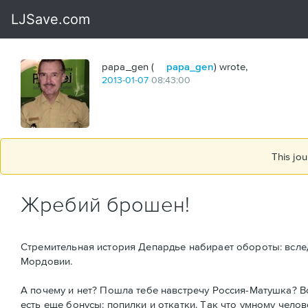
papa_gen (
papa_gen
) wrote,
2013
-
01
-
07
08:43:00
This jou
Жребий брошен!
Стремительная история Депардье набирает обороты: всле
Мордовии.
А почему и нет? Пошла тебе навстречу Россия-Матушка? Вот 
есть еще бонусы: попилки и откатки. Так что умному челов