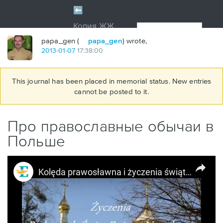
papa_gen (
papa_gen
) wrote,
2013
-
01
-
07
17:38:00
This journal has been placed in memorial status. New entries
cannot be posted to it.
Про православные обычаи в
Польше