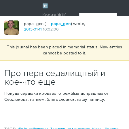
papa_gen (
papa_gen
) wrote,
2013
-
01
-
11
10:02:00
This journal has been placed in memorial status. New entries
cannot be posted to it.
Про нерв седалищный и
кое-что еще
Покуда сердюки кровавого режЫма допрашивают
Сердюкова, начнем, благословясь, нашу пятницу.
TAGS:
die kunstkammer
,
Записки на манжетах
,
Ужас
,
Шедевр